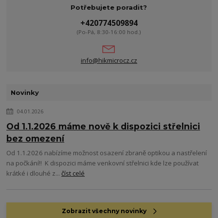
Potřebujete poradit?
+420774509894
(Po-Pá, 8:30-16:00 hod.)
info@hikmicrocz.cz
Novinky
04.01.2026
Od 1.1.2026 máme nově k dispozici střelnici
bez omezení
Od 1.1.2026 nabízíme možnost osazení zbraně optikou a nastřelení
na počkání!! K dispozici máme venkovní střelnici kde lze používat
krátké i dlouhé z...
číst celé
Zobrazit všechny novinky