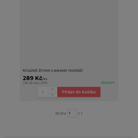
Kroužek 30 mm s weaver montáží
289 Kč
/
ks
Skladem
239 Kč
bez DPH
Přidat do košíku
strana
z 1