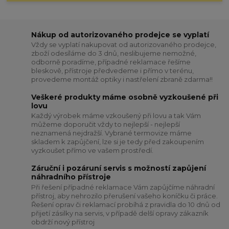
Nákup od autorizovaného prodejce se vyplatí
Vždy se vyplatí nakupovat od autorizovaného prodejce,
zboží odesíláme do 3 dnů, neslibujeme nemožné,
odborně poradíme, případné reklamace řešíme
bleskově, přístroje předvedeme i přímo v terénu,
provedeme montáž optiky i nastřelení zbraně zdarma!!
Veškeré produkty máme osobně vyzkoušené při
lovu
Každý výrobek máme vzkoušený při lovu a tak Vám
můžeme doporučit vždy to nejlepší - nejlepší
neznamená nejdražší. Vybrané termovize máme
skladem k zapůjčení, lze si je tedy před zakoupením
vyzkoušet přímo ve vašem prostředí.
Záruční i pozáruní servis s možností zapůjení
náhradního přístroje
Při řešení případné reklamace Vám zapůjčíme náhradní
přístroj, aby nehrozilo přerušení vašeho koníčku či práce.
Řešení oprav či reklamací probíhá z pravidla do 10 dnů od
přijetí zásilky na servis, v případě delší opravy zákazník
obdrží nový přístroj