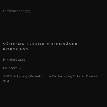
Otevírací doba
zde
VÝDEJNA E-SHOP OBJEDNÁVEK
ROKYCANY
Hikmicrocz.cz
Malé nám. 219
33801 Rokycany -
Vchod z ulice Sladovnická, 2. Patro Dveře č.
314