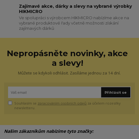
Zajímavé akce, dárky a slevy na vybrané výrobky
HIKMICRO
Ve spolupráci s výrobcem HIKMICRO nabízíme akce na
vybrané produktové řady včetně možnosti získání
zajímavých dárků
Nepropásněte novinky, akce
a slevy!
Můžete se kdykoli odhlásit. Zasíláme jednou za 14 dní.
Přihlásit se
Souhlasím se
zpracováním osobních údajů
za účelem rozesílky
newsletteru.
Našim zákazníkům nabízíme tyto značky: