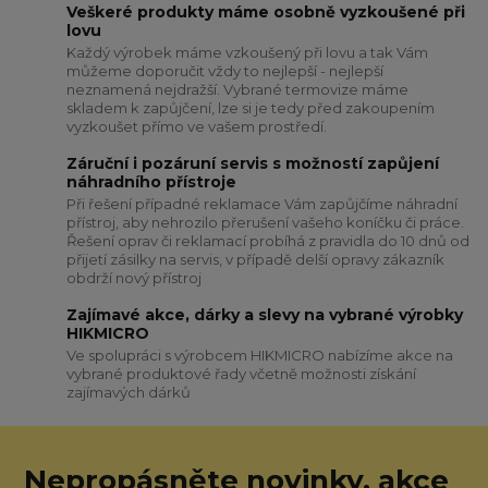
Veškeré produkty máme osobně vyzkoušené při
lovu
Každý výrobek máme vzkoušený při lovu a tak Vám
můžeme doporučit vždy to nejlepší - nejlepší
neznamená nejdražší. Vybrané termovize máme
skladem k zapůjčení, lze si je tedy před zakoupením
vyzkoušet přímo ve vašem prostředí.
Záruční i pozáruní servis s možností zapůjení
náhradního přístroje
Při řešení případné reklamace Vám zapůjčíme náhradní
přístroj, aby nehrozilo přerušení vašeho koníčku či práce.
Řešení oprav či reklamací probíhá z pravidla do 10 dnů od
přijetí zásilky na servis, v případě delší opravy zákazník
obdrží nový přístroj
Zajímavé akce, dárky a slevy na vybrané výrobky
HIKMICRO
Ve spolupráci s výrobcem HIKMICRO nabízíme akce na
vybrané produktové řady včetně možnosti získání
zajímavých dárků
Nepropásněte novinky, akce