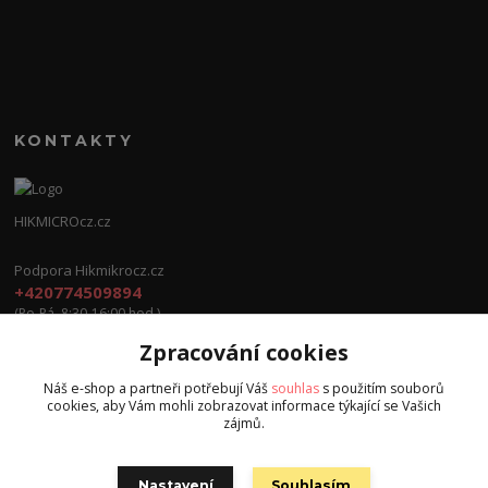
KONTAKTY
HIKMICROcz.cz
Podpora Hikmikrocz.cz
+420774509894
(Po-Pá, 8:30-16:00 hod.)
Zpracování cookies
info@hikmicrocz.cz
Náš e-shop a partneři potřebují Váš
souhlas
s použitím souborů
cookies, aby Vám mohli zobrazovat informace týkající se Vašich
zájmů.
Nastavení
Souhlasím