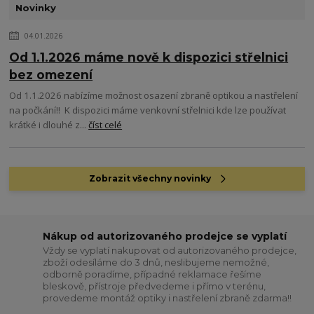
Novinky
04.01.2026
Od 1.1.2026 máme nově k dispozici střelnici
bez omezení
Od 1.1.2026 nabízíme možnost osazení zbraně optikou a nastřelení
na počkání!! K dispozici máme venkovní střelnici kde lze používat
krátké i dlouhé z...
číst celé
Zobrazit všechny novinky
Nákup od autorizovaného prodejce se vyplatí
Vždy se vyplatí nakupovat od autorizovaného prodejce,
zboží odesíláme do 3 dnů, neslibujeme nemožné,
odborně poradíme, případné reklamace řešíme
bleskově, přístroje předvedeme i přímo v terénu,
provedeme montáž optiky i nastřelení zbraně zdarma!!