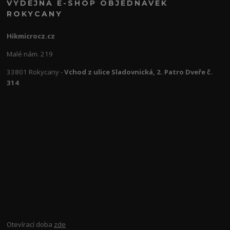
VÝDEJNA E-SHOP OBJEDNÁVEK
ROKYCANY
Hikmicrocz.cz
Malé nám. 219
33801 Rokycany -
Vchod z ulice Sladovnická, 2. Patro Dveře č.
314
Otevírací doba
zde