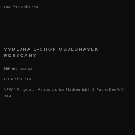
Otevírací doba
zde
VÝDEJNA E-SHOP OBJEDNÁVEK
ROKYCANY
Hikmicrocz.cz
Malé nám. 219
33801 Rokycany -
Vchod z ulice Sladovnická, 2. Patro Dveře č.
314