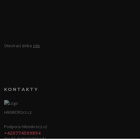
Otevírací doba
zde
KONTAKTY
HIKMICROcz.cz
Podpora Hikmikrocz.cz
+420774509894
(Po-Pá, 8:30-16:00 hod.)