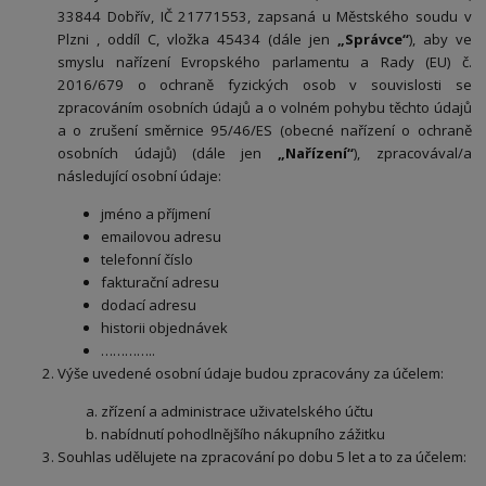
33844 Dobřív, IČ 21771553, zapsaná u Městského soudu v
Plzni , oddíl C, vložka 45434 (dále jen
„Správce“
), aby ve
smyslu nařízení Evropského parlamentu a Rady (EU) č.
2016/679 o ochraně fyzických osob v souvislosti se
zpracováním osobních údajů a o volném pohybu těchto údajů
a o zrušení směrnice 95/46/ES (obecné nařízení o ochraně
osobních údajů) (dále jen
„Nařízení“
), zpracovával/a
následující osobní údaje:
jméno a příjmení
emailovou adresu
telefonní číslo
fakturační adresu
dodací adresu
historii objednávek
…………..
Výše uvedené osobní údaje budou zpracovány za účelem:
zřízení a administrace uživatelského účtu
nabídnutí pohodlnějšího nákupního zážitku
Souhlas udělujete na zpracování po dobu 5 let a to za účelem: