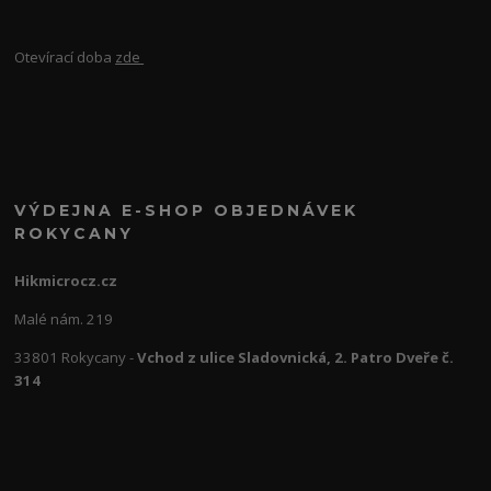
Otevírací doba
zde
VÝDEJNA E-SHOP OBJEDNÁVEK
ROKYCANY
Hikmicrocz.cz
Malé nám. 219
33801 Rokycany -
Vchod z ulice Sladovnická, 2. Patro Dveře č.
314