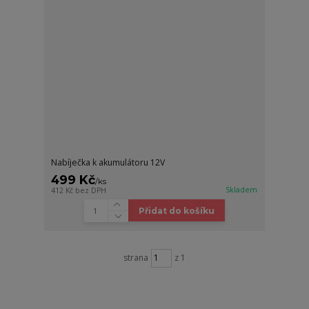
Nabíječka k akumulátoru 12V
499 Kč
/
ks
Skladem
412 Kč
bez DPH
Přidat do košíku
strana
z 1