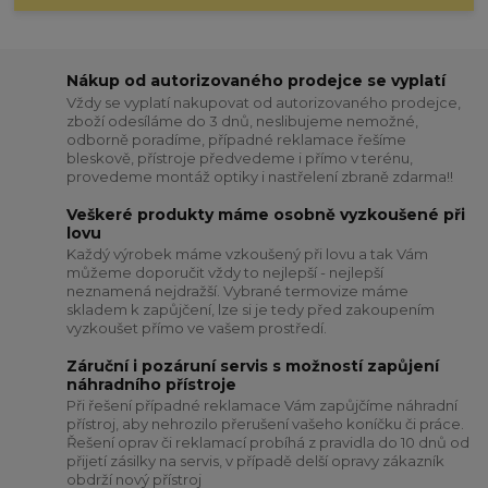
Nákup od autorizovaného prodejce se vyplatí
Vždy se vyplatí nakupovat od autorizovaného prodejce,
zboží odesíláme do 3 dnů, neslibujeme nemožné,
odborně poradíme, případné reklamace řešíme
bleskově, přístroje předvedeme i přímo v terénu,
provedeme montáž optiky i nastřelení zbraně zdarma!!
Veškeré produkty máme osobně vyzkoušené při
lovu
Každý výrobek máme vzkoušený při lovu a tak Vám
můžeme doporučit vždy to nejlepší - nejlepší
neznamená nejdražší. Vybrané termovize máme
skladem k zapůjčení, lze si je tedy před zakoupením
vyzkoušet přímo ve vašem prostředí.
Záruční i pozáruní servis s možností zapůjení
náhradního přístroje
Při řešení případné reklamace Vám zapůjčíme náhradní
přístroj, aby nehrozilo přerušení vašeho koníčku či práce.
Řešení oprav či reklamací probíhá z pravidla do 10 dnů od
přijetí zásilky na servis, v případě delší opravy zákazník
obdrží nový přístroj