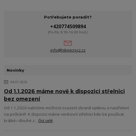
Potřebujete poradit?
+420774509894
(Po-Pá, 8:30-16:00 hod.)
info@hikmicrocz.cz
Novinky
04.01.2026
Od 1.1.2026 máme nově k dispozici střelnici
bez omezení
Od 1.1.2026 nabízíme možnost osazení zbraně optikou a nastřelení
na počkání!! K dispozici máme venkovní střelnici kde lze používat
krátké i dlouhé z...
číst celé