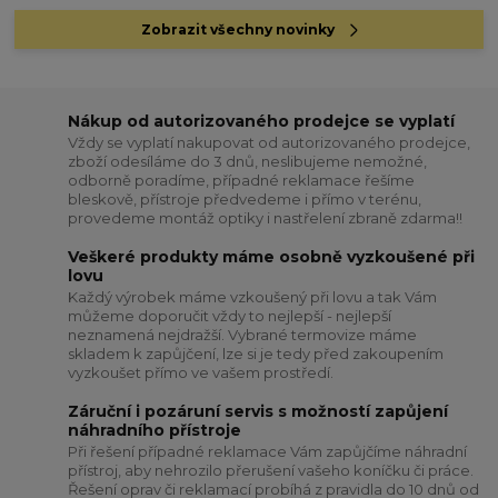
Zobrazit všechny novinky
Nákup od autorizovaného prodejce se vyplatí
Vždy se vyplatí nakupovat od autorizovaného prodejce,
zboží odesíláme do 3 dnů, neslibujeme nemožné,
odborně poradíme, případné reklamace řešíme
bleskově, přístroje předvedeme i přímo v terénu,
provedeme montáž optiky i nastřelení zbraně zdarma!!
Veškeré produkty máme osobně vyzkoušené při
lovu
Každý výrobek máme vzkoušený při lovu a tak Vám
můžeme doporučit vždy to nejlepší - nejlepší
neznamená nejdražší. Vybrané termovize máme
skladem k zapůjčení, lze si je tedy před zakoupením
vyzkoušet přímo ve vašem prostředí.
Záruční i pozáruní servis s možností zapůjení
náhradního přístroje
Při řešení případné reklamace Vám zapůjčíme náhradní
přístroj, aby nehrozilo přerušení vašeho koníčku či práce.
Řešení oprav či reklamací probíhá z pravidla do 10 dnů od