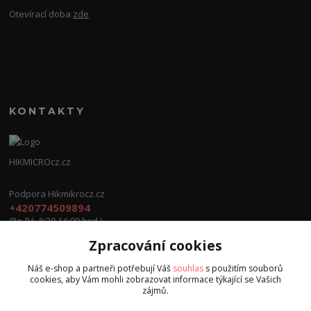
Otevírací doba
zde
KONTAKTY
HIKMICROcz.cz
Podpora Hikmikrocz.cz
+420774509894
(Po-Pá, 8:30-16:00 hod.)
Zpracování cookies
info@hikmicrocz.cz
Náš e-shop a partneři potřebují Váš
souhlas
s použitím souborů
cookies, aby Vám mohli zobrazovat informace týkající se Vašich
zájmů.