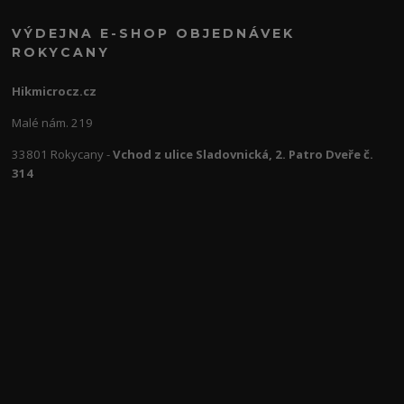
VÝDEJNA E-SHOP OBJEDNÁVEK
ROKYCANY
Hikmicrocz.cz
Malé nám. 219
33801 Rokycany -
Vchod z ulice Sladovnická, 2. Patro Dveře č.
314