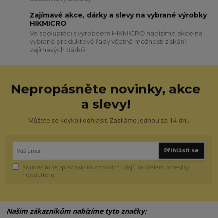
Zajímavé akce, dárky a slevy na vybrané výrobky
HIKMICRO
Ve spolupráci s výrobcem HIKMICRO nabízíme akce na
vybrané produktové řady včetně možnosti získání
zajímavých dárků
Nepropásněte novinky, akce
a slevy!
Můžete se kdykoli odhlásit. Zasíláme jednou za 14 dní.
Přihlásit se
Souhlasím se
zpracováním osobních údajů
za účelem rozesílky
newsletteru.
Našim zákazníkům nabízíme tyto značky: