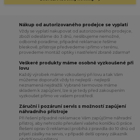
Nákup od autorizovaného prodejce se vyplatí
Vždy se vyplatí nakupovat od autorizovaného prodejce,
zboží odesíláme do 3 dnů, neslibujeme nemožné,
odborně poradíme, případné reklamace řešíme
bleskově, přístroje předvedeme i přímo v terénu,
provedeme montáž optiky i nastřelení zbraně zdarma!!
Veškeré produkty máme osobně vyzkoušené při
lovu
Každý výrobek máme vzkoušený při lovu a tak Vám
můžeme doporučit vždy to nejlepší - nejlepší
neznamená nejdražší. Vybrané termovize máme
skladem k zapůjčení, lze si je tedy před zakoupením
vyzkoušet přímo ve vašem prostředí.
Záruční i pozáruní servis s možností zapůjení
náhradního přístroje
Při řešení případné reklamace Vám zapůjčíme náhradní
přístroj, aby nehrozilo přerušení vašeho koníčku či práce.
Řešení oprav či reklamací probíhá z pravidla do 10 dnů od
přijetí zásilky na servis, v případě delší opravy zákazník
obdrží nový přístroj