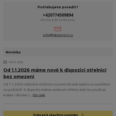
Potřebujete poradit?
+420774509894
(Po-Pá, 8:30-16:00 hod.)
info@hikmicrocz.cz
Novinky
04.01.2026
Od 1.1.2026 máme nově k dispozici střelnici
bez omezení
Od 1.1.2026 nabízíme možnost osazení zbraně optikou a nastřelení
na počkání!! K dispozici máme venkovní střelnici kde lze používat
krátké i dlouhé z...
číst celé
Zobrazit všechny novinky