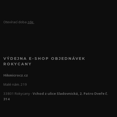
Otevírací doba
zde
VÝDEJNA E-SHOP OBJEDNÁVEK
ROKYCANY
Hikmicrocz.cz
Malé nám. 219
33801 Rokycany -
Vchod z ulice Sladovnická, 2. Patro Dveře č.
314