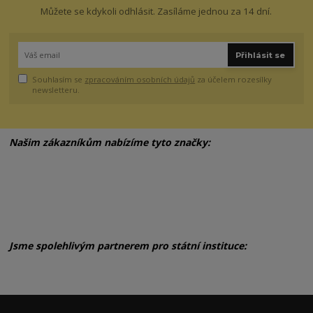
Můžete se kdykoli odhlásit. Zasíláme jednou za 14 dní.
Přihlásit se
Souhlasím se
zpracováním osobních údajů
za účelem rozesílky
newsletteru.
Našim zákazníkům nabízíme tyto značky:
Jsme spolehlivým partnerem pro státní instituce: