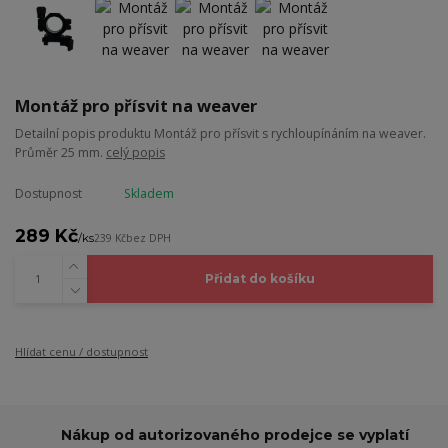
Montáž pro přísvit na weaver
Detailní popis produktu Montáž pro přísvit s rychloupínáním na weaver.
Průměr 25 mm.
celý popis
Dostupnost
Skladem
289 Kč
/
ks
239 Kč
bez DPH
Přidat do košíku
Hlídat cenu / dostupnost
Nákup od autorizovaného prodejce se vyplatí