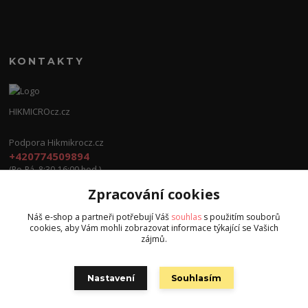
KONTAKTY
HIKMICROcz.cz
Podpora Hikmikrocz.cz
+420774509894
(Po-Pá, 8:30-16:00 hod.)
Zpracování cookies
info@hikmicrocz.cz
Náš e-shop a partneři potřebují Váš
souhlas
s použitím souborů
cookies, aby Vám mohli zobrazovat informace týkající se Vašich
zájmů.
Nastavení
Souhlasím
Všechna práva vyhrazena S.G.E.C s.r.o. 2024