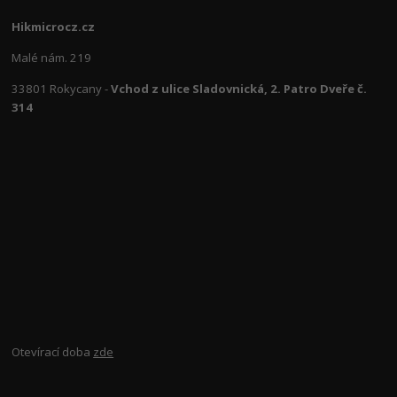
Hikmicrocz.cz
Malé nám. 219
33801 Rokycany -
Vchod z ulice Sladovnická, 2. Patro Dveře č.
314
Otevírací doba
zde