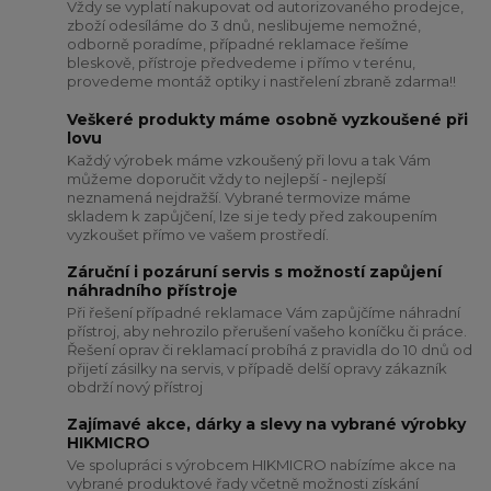
Vždy se vyplatí nakupovat od autorizovaného prodejce,
zboží odesíláme do 3 dnů, neslibujeme nemožné,
odborně poradíme, případné reklamace řešíme
bleskově, přístroje předvedeme i přímo v terénu,
provedeme montáž optiky i nastřelení zbraně zdarma!!
Veškeré produkty máme osobně vyzkoušené při
lovu
Každý výrobek máme vzkoušený při lovu a tak Vám
můžeme doporučit vždy to nejlepší - nejlepší
neznamená nejdražší. Vybrané termovize máme
skladem k zapůjčení, lze si je tedy před zakoupením
vyzkoušet přímo ve vašem prostředí.
Záruční i pozáruní servis s možností zapůjení
náhradního přístroje
Při řešení případné reklamace Vám zapůjčíme náhradní
přístroj, aby nehrozilo přerušení vašeho koníčku či práce.
Řešení oprav či reklamací probíhá z pravidla do 10 dnů od
přijetí zásilky na servis, v případě delší opravy zákazník
obdrží nový přístroj
Zajímavé akce, dárky a slevy na vybrané výrobky
HIKMICRO
Ve spolupráci s výrobcem HIKMICRO nabízíme akce na
vybrané produktové řady včetně možnosti získání