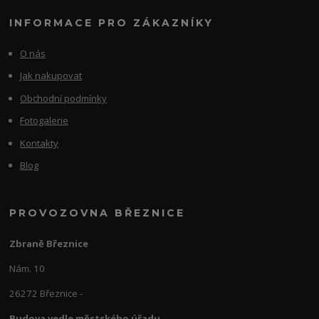
INFORMACE PRO ZÁKAZNÍKY
O nás
Jak nakupovat
Obchodní podmínky
Fotogalerie
Kontakty
Blog
PROVOZOVNA BŘEZNICE
Zbraně Březnice
Nám. 10
26272 Březnice -
Budova vedle městského úřadu