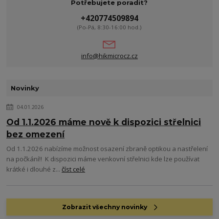
Potřebujete poradit?
+420774509894
(Po-Pá, 8:30-16:00 hod.)
info@hikmicrocz.cz
Novinky
04.01.2026
Od 1.1.2026 máme nově k dispozici střelnici
bez omezení
Od 1.1.2026 nabízíme možnost osazení zbraně optikou a nastřelení
na počkání!! K dispozici máme venkovní střelnici kde lze používat
krátké i dlouhé z...
číst celé
Zobrazit všechny novinky