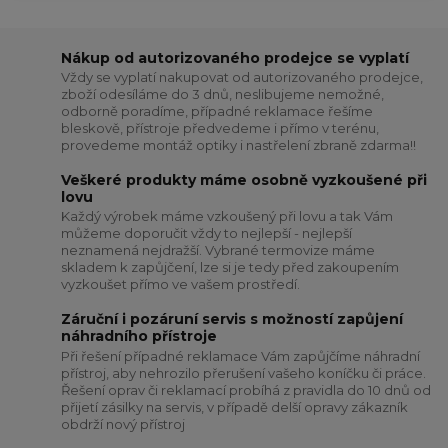
Nákup od autorizovaného prodejce se vyplatí
Vždy se vyplatí nakupovat od autorizovaného prodejce,
zboží odesíláme do 3 dnů, neslibujeme nemožné,
odborně poradíme, případné reklamace řešíme
bleskově, přístroje předvedeme i přímo v terénu,
provedeme montáž optiky i nastřelení zbraně zdarma!!
Veškeré produkty máme osobně vyzkoušené při
lovu
Každý výrobek máme vzkoušený při lovu a tak Vám
můžeme doporučit vždy to nejlepší - nejlepší
neznamená nejdražší. Vybrané termovize máme
skladem k zapůjčení, lze si je tedy před zakoupením
vyzkoušet přímo ve vašem prostředí.
Záruční i pozáruní servis s možností zapůjení
náhradního přístroje
Při řešení případné reklamace Vám zapůjčíme náhradní
přístroj, aby nehrozilo přerušení vašeho koníčku či práce.
Řešení oprav či reklamací probíhá z pravidla do 10 dnů od
přijetí zásilky na servis, v případě delší opravy zákazník
obdrží nový přístroj