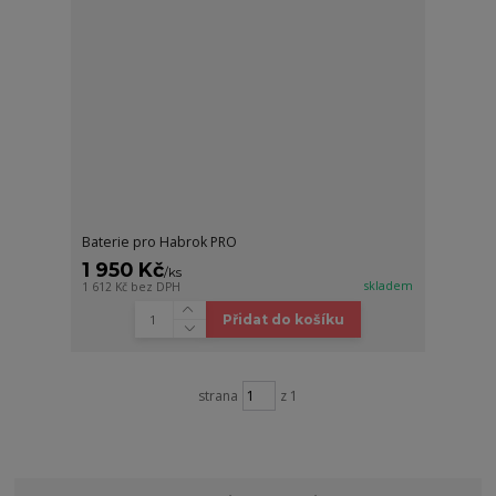
Baterie pro Habrok PRO
1 950 Kč
/
ks
skladem
1 612 Kč
bez DPH
Přidat do košíku
strana
z 1