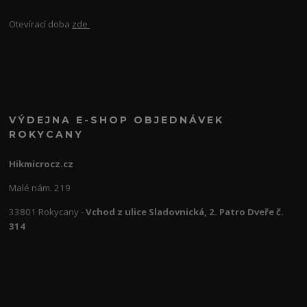
Otevírací doba
zde
VÝDEJNA E-SHOP OBJEDNÁVEK
ROKYCANY
Hikmicrocz.cz
Malé nám. 219
33801 Rokycany -
Vchod z ulice Sladovnická, 2. Patro Dveře č.
314