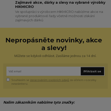
Zajímavé akce, dárky a slevy na vybrané výrobky
HIKMICRO
Ve spolupráci s výrobcem HIKMICRO nabízíme akce na
vybrané produktové řady včetně možnosti získání
zajímavých dárků
Nepropásněte novinky, akce
a slevy!
Můžete se kdykoli odhlásit. Zasíláme jednou za 14 dní.
Přihlásit se
Souhlasím se
zpracováním osobních údajů
za účelem rozesílky
newsletteru.
Našim zákazníkům nabízíme tyto značky: