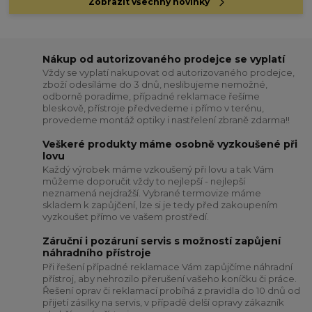
Zobrazit všechny novinky
Nákup od autorizovaného prodejce se vyplatí
Vždy se vyplatí nakupovat od autorizovaného prodejce,
zboží odesíláme do 3 dnů, neslibujeme nemožné,
odborně poradíme, případné reklamace řešíme
bleskově, přístroje předvedeme i přímo v terénu,
provedeme montáž optiky i nastřelení zbraně zdarma!!
Veškeré produkty máme osobně vyzkoušené při
lovu
Každý výrobek máme vzkoušený při lovu a tak Vám
můžeme doporučit vždy to nejlepší - nejlepší
neznamená nejdražší. Vybrané termovize máme
skladem k zapůjčení, lze si je tedy před zakoupením
vyzkoušet přímo ve vašem prostředí.
Záruční i pozáruní servis s možností zapůjení
náhradního přístroje
Při řešení případné reklamace Vám zapůjčíme náhradní
přístroj, aby nehrozilo přerušení vašeho koníčku či práce.
Řešení oprav či reklamací probíhá z pravidla do 10 dnů od
přijetí zásilky na servis, v případě delší opravy zákazník