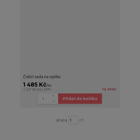
Čistící sada na optiku
1 485 Kč
/
ks
na dotaz
1 227 Kč
bez DPH
Přidat do košíku
strana
z 1