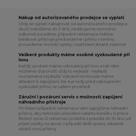
Nákup od autorizovaného prodejce se vyplatí
Vždy se vyplatí nakupovat od autorizovaného prodejce,
zboží odesíláme do 3 dnů, neslibujeme nemožné,
odborně poradíme, případné reklamace řešíme
bleskově, přístroje předvedeme i přímo v terénu,
provedeme montáž optiky i nastřelení zbraně zdarma!!
Veškeré produkty máme osobně vyzkoušené při
lovu
Každý výrobek máme vzkoušený při lovu a tak Vám
můžeme doporučit vždy to nejlepší - nejlepší
neznamená nejdražší. Vybrané termovize máme
skladem k zapůjčení, lze si je tedy před zakoupením
vyzkoušet přímo ve vašem prostředí.
Záruční i pozáruní servis s možností zapůjení
náhradního přístroje
Při řešení případné reklamace Vám zapůjčíme náhradní
přístroj, aby nehrozilo přerušení vašeho koníčku či práce.
Řešení oprav či reklamací probíhá z pravidla do 10 dnů od
přijetí zásilky na servis, v případě delší opravy zákazník
obdrží nový přístroj