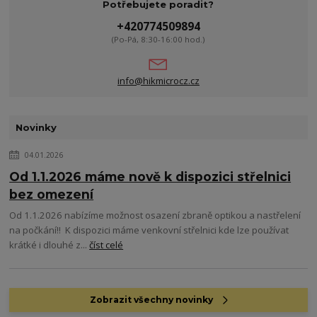
Potřebujete poradit?
+420774509894
(Po-Pá, 8:30-16:00 hod.)
info@hikmicrocz.cz
Novinky
04.01.2026
Od 1.1.2026 máme nově k dispozici střelnici
bez omezení
Od 1.1.2026 nabízíme možnost osazení zbraně optikou a nastřelení
na počkání!! K dispozici máme venkovní střelnici kde lze používat
krátké i dlouhé z...
číst celé
Zobrazit všechny novinky