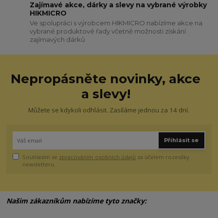
Zajímavé akce, dárky a slevy na vybrané výrobky
HIKMICRO
Ve spolupráci s výrobcem HIKMICRO nabízíme akce na
vybrané produktové řady včetně možnosti získání
zajímavých dárků
Nepropásněte novinky, akce
a slevy!
Můžete se kdykoli odhlásit. Zasíláme jednou za 14 dní.
Přihlásit se
Souhlasím se
zpracováním osobních údajů
za účelem rozesílky
newsletteru.
Našim zákazníkům nabízíme tyto značky: