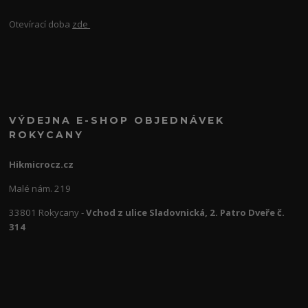
Otevírací doba
zde
VÝDEJNA E-SHOP OBJEDNÁVEK
ROKYCANY
Hikmicrocz.cz
Malé nám. 219
33801 Rokycany -
Vchod z ulice Sladovnická, 2. Patro Dveře č.
314