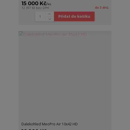
15 000 Kč
/
ks
do 3 dnů
12 397 Kč
bez DPH
Přidat do košíku
Dalekohled MeoPro Air 10x42 HD