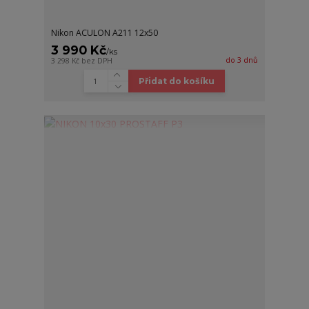
Nikon ACULON A211 12x50
3 990 Kč
/
ks
do 3 dnů
3 298 Kč
bez DPH
Přidat do košíku