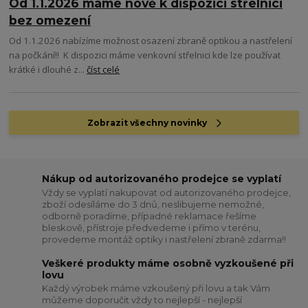
Od 1.1.2026 máme nově k dispozici střelnici
bez omezení
Od 1.1.2026 nabízíme možnost osazení zbraně optikou a nastřelení
na počkání!! K dispozici máme venkovní střelnici kde lze používat
krátké i dlouhé z...
číst celé
Zobrazit všechny novinky
Nákup od autorizovaného prodejce se vyplatí
Vždy se vyplatí nakupovat od autorizovaného prodejce,
zboží odesíláme do 3 dnů, neslibujeme nemožné,
odborně poradíme, případné reklamace řešíme
bleskově, přístroje předvedeme i přímo v terénu,
provedeme montáž optiky i nastřelení zbraně zdarma!!
Veškeré produkty máme osobně vyzkoušené při
lovu
Každý výrobek máme vzkoušený při lovu a tak Vám
můžeme doporučit vždy to nejlepší - nejlepší