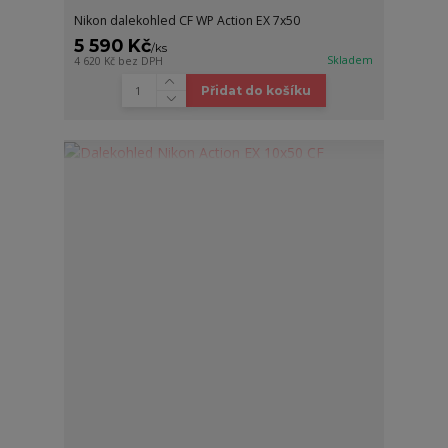
Nikon dalekohled CF WP Action EX 7x50
5 590 Kč
/
ks
Skladem
4 620 Kč
bez DPH
Přidat do košíku