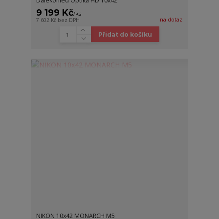
Dalekohled Optika HD 10x42
9 199 Kč
/
ks
na dotaz
7 602 Kč
bez DPH
Přidat do košíku
NIKON 10x42 MONARCH M5