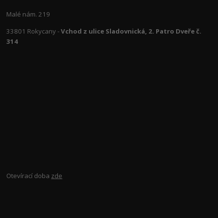
Malé nám. 219
33801 Rokycany -
Vchod z ulice Sladovnická, 2. Patro Dveře č.
314
Otevírací doba
zde