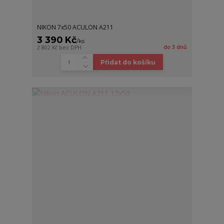
NIKON 7x50 ACULON A211
3 390 Kč
/
ks
do 3 dnů
2 802 Kč
bez DPH
Přidat do košíku