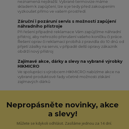
neznamená nejdražší. Vybrané termovize máme
skladem k zapůjčení, lze si je tedy před zakoupením
vyzkoušet přímo ve vašem prostředí.
Záruční i pozáruní servis s možností zapůjení
náhradního přístroje
Při řešení případné reklamace Vám zapůjčíme náhradní
přístroj, aby nehrozilo přerušení vašeho koníčku či práce.
Řešení oprav či reklamací probíhá z pravidla do 10 dnů od
přijetí zásilky na servis, v případě delší opravy zákazník
obdrží nový přístroj
Zajímavé akce, dárky a slevy na vybrané výrobky
HIKMICRO
Ve spolupráci s výrobcem HIKMICRO nabízíme akce na
vybrané produktové řady včetně možnosti získání
zajímavých dárků
Nepropásněte novinky, akce
a slevy!
Můžete se kdykoli odhlásit. Zasíláme jednou za 14 dní.