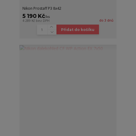
Nikon Prostaff P3 8x42
5 190 Kč
/
ks
do 3 dnů
4 289 Kč
bez DPH
Přidat do košíku