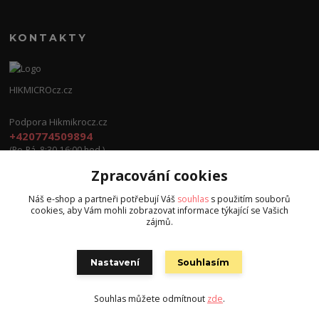
KONTAKTY
HIKMICROcz.cz
Podpora Hikmikrocz.cz
+420774509894
(Po-Pá, 8:30-16:00 hod.)
Zpracování cookies
info@hikmicrocz.cz
Náš e-shop a partneři potřebují Váš
souhlas
s použitím souborů
cookies, aby Vám mohli zobrazovat informace týkající se Vašich
zájmů.
Nastavení
Souhlasím
Všechna práva vyhrazena S.G.E.C s.r.o. 2024
Souhlas můžete odmítnout
zde
.