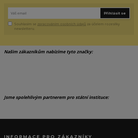
Přihlásit se
Souhlasím se
zpracováním osobních údajů
za účelem rozesílky
newsletteru.
Našim zákazníkům nabízíme tyto značky:
Jsme spolehlivým partnerem pro státní instituce:
INFORMACE PRO ZÁKAZNÍKY