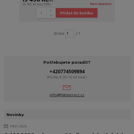
/
ks
Není skladem
16 107 Kč
bez DPH
Přidat do košíku
strana
z 1
Potřebujete poradit?
+420774509894
(Po-Pá, 8:30-16:00 hod.)
info@hikmicrocz.cz
Novinky
04.01.2026