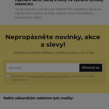
Zajímavé akce, dárky a slevy na vybrané výrobky
HIKMICRO
Ve spolupráci s výrobcem HIKMICRO nabízíme akce na
vybrané produktové řady včetně možnosti získání
zajímavých dárků
Nepropásněte novinky, akce
a slevy!
Můžete se kdykoli odhlásit. Zasíláme jednou za 14 dní.
Přihlásit se
Souhlasím se
zpracováním osobních údajů
za účelem rozesílky
newsletteru.
Našim zákazníkům nabízíme tyto značky: