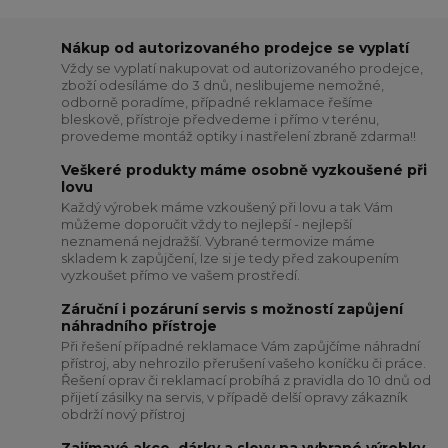
Nákup od autorizovaného prodejce se vyplatí
Vždy se vyplatí nakupovat od autorizovaného prodejce,
zboží odesíláme do 3 dnů, neslibujeme nemožné,
odborně poradíme, případné reklamace řešíme
bleskově, přístroje předvedeme i přímo v terénu,
provedeme montáž optiky i nastřelení zbraně zdarma!!
Veškeré produkty máme osobně vyzkoušené při
lovu
Každý výrobek máme vzkoušený při lovu a tak Vám
můžeme doporučit vždy to nejlepší - nejlepší
neznamená nejdražší. Vybrané termovize máme
skladem k zapůjčení, lze si je tedy před zakoupením
vyzkoušet přímo ve vašem prostředí.
Záruční i pozáruní servis s možností zapůjení
náhradního přístroje
Při řešení případné reklamace Vám zapůjčíme náhradní
přístroj, aby nehrozilo přerušení vašeho koníčku či práce.
Řešení oprav či reklamací probíhá z pravidla do 10 dnů od
přijetí zásilky na servis, v případě delší opravy zákazník
obdrží nový přístroj