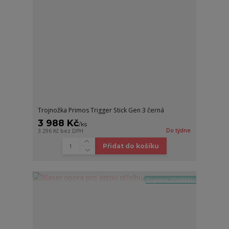
Trojnožka Primos Trigger Stick Gen 3 černá
3 988 Kč
/
ks
Do týdne
3 296 Kč
bez DPH
Přidat do košíku
Doprava ZDARMA