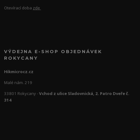
Otevírací doba
zde
VÝDEJNA E-SHOP OBJEDNÁVEK
ROKYCANY
Hikmicrocz.cz
Malé nám. 219
33801 Rokycany -
Vchod z ulice Sladovnická, 2. Patro Dveře č.
314