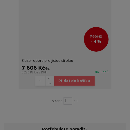
7 900 Kč
- 4 %
Blaser opora pro jistou střelbu
7 606 Kč
/
ks
do 3 dnů
6 286 Kč
bez DPH
Přidat do košíku
strana
z 1
Potřebujete poradit?