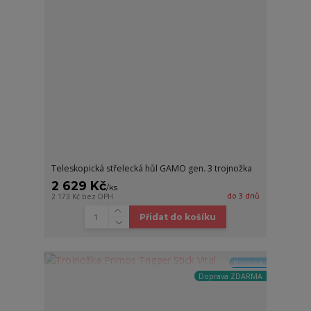
Teleskopická střelecká hůl GAMO gen. 3 trojnožka
2 629 Kč
/
ks
do 3 dnů
2 173 Kč
bez DPH
Přidat do košíku
Novinka
Doprava ZDARMA