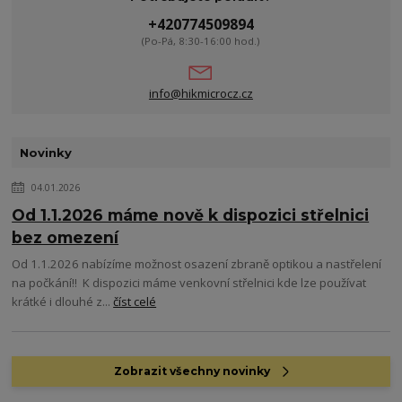
+420774509894
(Po-Pá, 8:30-16:00 hod.)
info@hikmicrocz.cz
Novinky
04.01.2026
Od 1.1.2026 máme nově k dispozici střelnici
bez omezení
Od 1.1.2026 nabízíme možnost osazení zbraně optikou a nastřelení
na počkání!! K dispozici máme venkovní střelnici kde lze používat
krátké i dlouhé z...
číst celé
Zobrazit všechny novinky