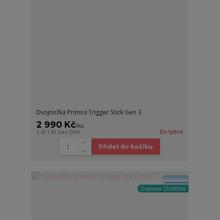
Dvojnožka Primos Trigger Stick Gen 3
2 990 Kč
/
ks
Do týdne
2 471 Kč
bez DPH
Přidat do košíku
Novinka
Doprava ZDARMA