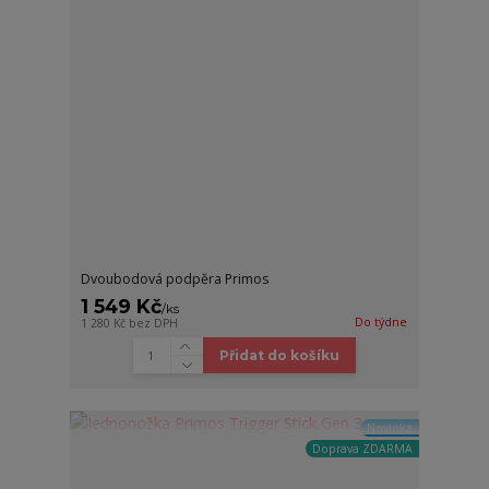
Dvoubodová podpěra Primos
1 549 Kč
/
ks
Do týdne
1 280 Kč
bez DPH
Přidat do košíku
Novinka
Doprava ZDARMA