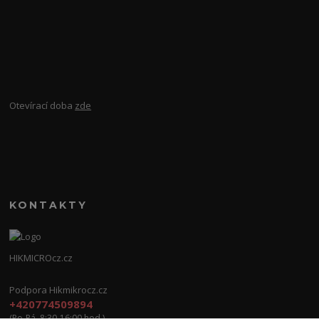
Otevírací doba
zde
KONTAKTY
HIKMICROcz.cz
Podpora Hikmikrocz.cz
+420774509894
(Po-Pá, 8:30-16:00 hod.)