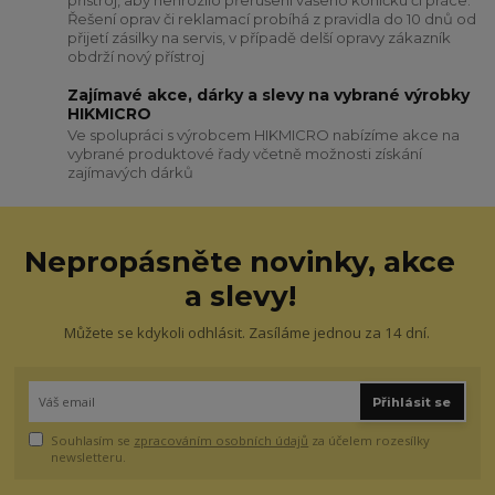
přístroj, aby nehrozilo přerušení vašeho koníčku či práce.
Řešení oprav či reklamací probíhá z pravidla do 10 dnů od
přijetí zásilky na servis, v případě delší opravy zákazník
obdrží nový přístroj
Zajímavé akce, dárky a slevy na vybrané výrobky
HIKMICRO
Ve spolupráci s výrobcem HIKMICRO nabízíme akce na
vybrané produktové řady včetně možnosti získání
zajímavých dárků
Nepropásněte novinky, akce
a slevy!
Můžete se kdykoli odhlásit. Zasíláme jednou za 14 dní.
Přihlásit se
Souhlasím se
zpracováním osobních údajů
za účelem rozesílky
newsletteru.