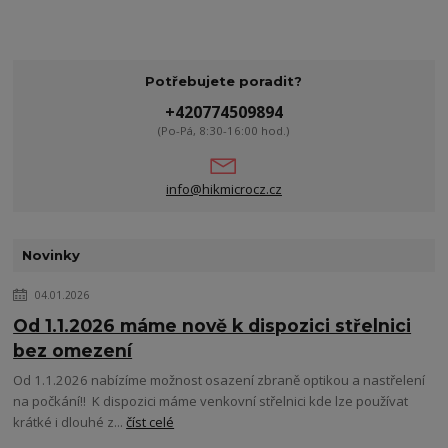
Potřebujete poradit?
+420774509894
(Po-Pá, 8:30-16:00 hod.)
info@hikmicrocz.cz
Novinky
04.01.2026
Od 1.1.2026 máme nově k dispozici střelnici
bez omezení
Od 1.1.2026 nabízíme možnost osazení zbraně optikou a nastřelení
na počkání!! K dispozici máme venkovní střelnici kde lze používat
krátké i dlouhé z...
číst celé