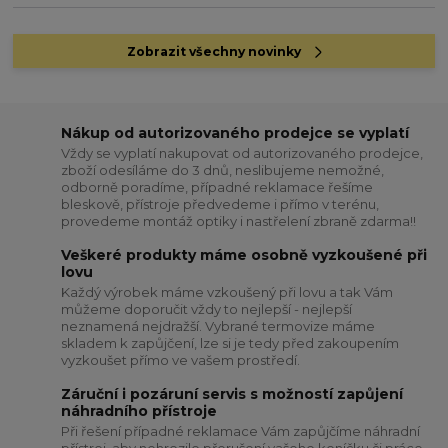
Zobrazit všechny novinky
Nákup od autorizovaného prodejce se vyplatí
Vždy se vyplatí nakupovat od autorizovaného prodejce,
zboží odesíláme do 3 dnů, neslibujeme nemožné,
odborně poradíme, případné reklamace řešíme
bleskově, přístroje předvedeme i přímo v terénu,
provedeme montáž optiky i nastřelení zbraně zdarma!!
Veškeré produkty máme osobně vyzkoušené při
lovu
Každý výrobek máme vzkoušený při lovu a tak Vám
můžeme doporučit vždy to nejlepší - nejlepší
neznamená nejdražší. Vybrané termovize máme
skladem k zapůjčení, lze si je tedy před zakoupením
vyzkoušet přímo ve vašem prostředí.
Záruční i pozáruní servis s možností zapůjení
náhradního přístroje
Při řešení případné reklamace Vám zapůjčíme náhradní