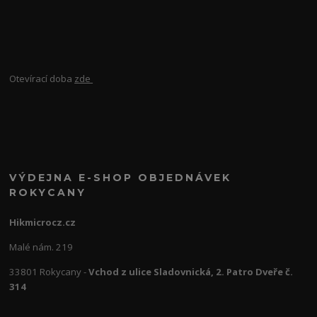
Otevírací doba
zde
VÝDEJNA E-SHOP OBJEDNÁVEK
ROKYCANY
Hikmicrocz.cz
Malé nám. 219
33801 Rokycany -
Vchod z ulice Sladovnická, 2. Patro Dveře č.
314