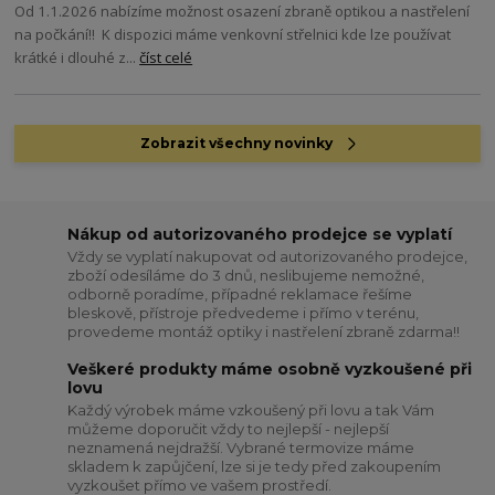
Od 1.1.2026 nabízíme možnost osazení zbraně optikou a nastřelení
na počkání!! K dispozici máme venkovní střelnici kde lze používat
krátké i dlouhé z...
číst celé
Zobrazit všechny novinky
Nákup od autorizovaného prodejce se vyplatí
Vždy se vyplatí nakupovat od autorizovaného prodejce,
zboží odesíláme do 3 dnů, neslibujeme nemožné,
odborně poradíme, případné reklamace řešíme
bleskově, přístroje předvedeme i přímo v terénu,
provedeme montáž optiky i nastřelení zbraně zdarma!!
Veškeré produkty máme osobně vyzkoušené při
lovu
Každý výrobek máme vzkoušený při lovu a tak Vám
můžeme doporučit vždy to nejlepší - nejlepší
neznamená nejdražší. Vybrané termovize máme
skladem k zapůjčení, lze si je tedy před zakoupením
vyzkoušet přímo ve vašem prostředí.