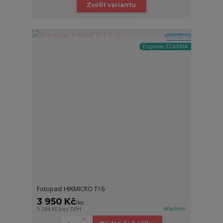
Zvolit variantu
Novinka
Doprava ZDARMA
Fotopast HIKMICRO T16
3 950 Kč
/
ks
skladem
3 264 Kč
bez DPH