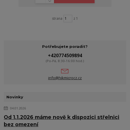
strana
z 1
Potřebujete poradit?
+420774509894
(Po-Pá, 8:30-16:00 hod.)
info@hikmicrocz.cz
Novinky
04.01.2026
Od 1.1.2026 máme nově k dispozici střelnici
bez omezení