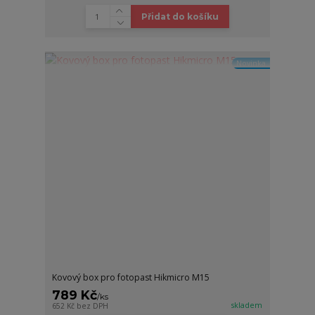
Přidat do košíku
Novinka
Kovový box pro fotopast Hikmicro M15
789 Kč
/
ks
skladem
652 Kč
bez DPH