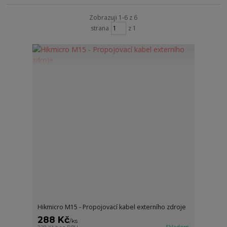
Zobrazuji 1-6 z 6
strana
z 1
Hikmicro M15 - Propojovací kabel externího zdroje
288 Kč
/
ks
Skladem