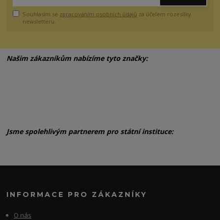
Souhlasím se
zpracováním osobních údajů
za účelem rozesílky
newsletteru.
Našim zákazníkům nabízíme tyto značky:
Jsme spolehlivým partnerem pro státní instituce:
INFORMACE PRO ZÁKAZNÍKY
O nás