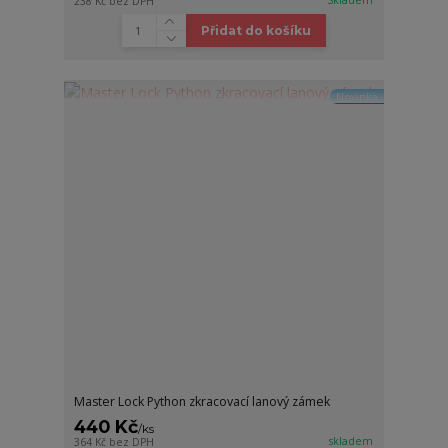
238 Kč
bez DPH
Přidat do košíku
Novinka
Master Lock Python zkracovací lanový zámek
440 Kč
/
ks
skladem
364 Kč
bez DPH