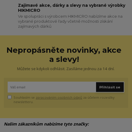
Zajímavé akce, dárky a slevy na vybrané výrobky
HIKMICRO
Ve spolupráci s výrobcem HIKMICRO nabízíme akce na
vybrané produktové řady včetně možnosti získání
zajímavých dárků
Nepropásněte novinky, akce
a slevy!
Můžete se kdykoli odhlásit. Zasíláme jednou za 14 dní.
Přihlásit se
Souhlasím se
zpracováním osobních údajů
za účelem rozesílky
newsletteru.
Našim zákazníkům nabízíme tyto značky: