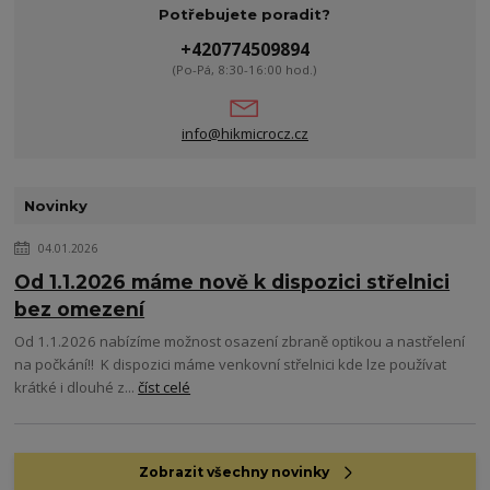
Potřebujete poradit?
+420774509894
(Po-Pá, 8:30-16:00 hod.)
info@hikmicrocz.cz
Novinky
04.01.2026
Od 1.1.2026 máme nově k dispozici střelnici
bez omezení
Od 1.1.2026 nabízíme možnost osazení zbraně optikou a nastřelení
na počkání!! K dispozici máme venkovní střelnici kde lze používat
krátké i dlouhé z...
číst celé
Zobrazit všechny novinky