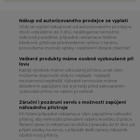
Nákup od autorizovaného prodejce se vyplatí
Vždy se vyplatí nakupovat od autorizovaného prodejce,
zboží odesíláme do 3 dnů, neslibujeme nemožné,
odborně poradíme, případné reklamace řešíme
bleskově, přístroje předvedeme i přímo v terénu,
provedeme montáž optiky i nastřelení zbraně zdarma!!
Veškeré produkty máme osobně vyzkoušené při
lovu
Každý výrobek máme vzkoušený při lovu a tak Vám
můžeme doporučit vždy to nejlepší - nejlepší
neznamená nejdražší. Vybrané termovize máme
skladem k zapůjčení, lze si je tedy před zakoupením
vyzkoušet přímo ve vašem prostředí.
Záruční i pozáruní servis s možností zapůjení
náhradního přístroje
Při řešení případné reklamace Vám zapůjčíme náhradní
přístroj, aby nehrozilo přerušení vašeho koníčku či práce.
Řešení oprav či reklamací probíhá z pravidla do 10 dnů od
přijetí zásilky na servis, v případě delší opravy zákazník
obdrží nový přístroj