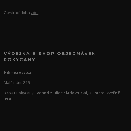
Otevírací doba
zde
VÝDEJNA E-SHOP OBJEDNÁVEK
ROKYCANY
Hikmicrocz.cz
Malé nám. 219
33801 Rokycany -
Vchod z ulice Sladovnická, 2. Patro Dveře č.
314