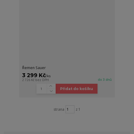
Řemen Sauer
3 299 Kč
/
ks
do 3 dnů
2 726 Kč
bez DPH
Přidat do košíku
strana
z 1