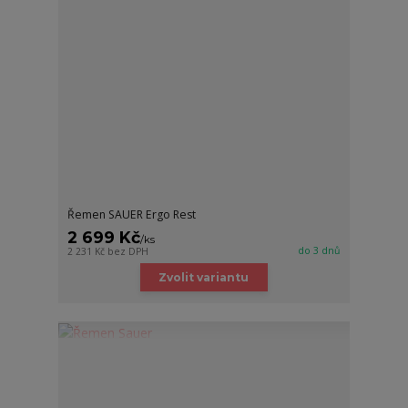
Řemen SAUER Ergo Rest
2 699 Kč
/
ks
do 3 dnů
2 231 Kč
bez DPH
Zvolit variantu