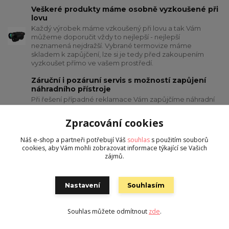
Veškeré produkty máme osobně vyzkoušené při
lovu
Každý výrobek máme vzkoušený při lovu a tak Vám
můžeme doporučit vždy to nejlepší - nejlepší
neznamená nejdražší. Vybrané termovize máme
skladem k zapůjčení, lze si je tedy před zakoupením
vyzkoušet přímo ve vašem prostředí.
Záruční i pozáruní servis s možností zapůjení
náhradního přístroje
Při řešení případné reklamace Vám zapůjčíme náhradní
přístroj, aby nehrozilo přerušení vašeho koníčku či práce.
Řešení oprav či reklamací probíhá z pravidla do 10 dnů od
Zpracování cookies
přijetí zásilky na servis, v případě delší opravy zákazník
obdrží nový přístroj
Náš e-shop a partneři potřebují Váš
souhlas
s použitím souborů
cookies, aby Vám mohli zobrazovat informace týkající se Vašich
Zajímavé akce, dárky a slevy na vybrané výrobky
zájmů.
HIKMICRO
Ve spolupráci s výrobcem HIKMICRO nabízíme akce na
vybrané produktové řady včetně možnosti získání
Nastavení
Souhlasím
zajímavých dárků
Souhlas můžete odmítnout
zde
.
Nepropásněte novinky, akce