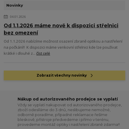
Novinky
04.01.2026
Od 1.1.2026 máme nově k dispozici střelnici
bez omezení
Od 1.1.2026 nabízíme možnost osazení zbraně optikou a nastřelení
na počkání!! K dispozici máme venkovní střelnici kde lze používat
krátké i dlouhé z...
číst celé
Zobrazit všechny novinky
Nákup od autorizovaného prodejce se vyplatí
Vždy se vyplatí nakupovat od autorizovaného prodejce,
zboží odesíláme do 3 dnů, neslibujeme nemožné,
odborně poradíme, případné reklamace řešíme
bleskově, přístroje předvedeme i přímo v terénu,
provedeme montáž optiky i nastřelení zbraně zdarma!!