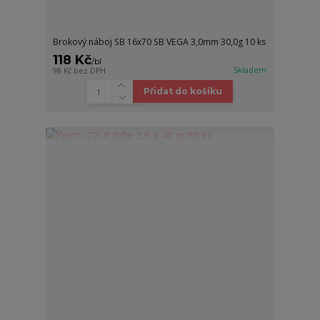
Brokový náboj SB 16x70 SB VEGA 3,0mm 30,0g 10 ks
118 Kč
/
bl
Skladem
98 Kč
bez DPH
Přidat do košíku