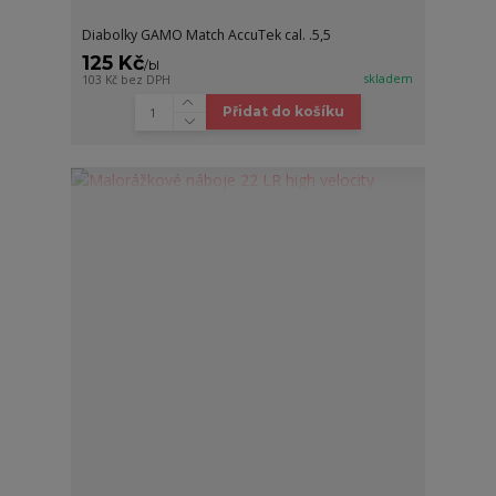
Diabolky GAMO Match AccuTek cal. .5,5
125 Kč
/
bl
skladem
103 Kč
bez DPH
Přidat do košíku