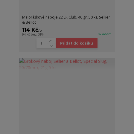
Malorážkové náboje 22 LR Club, 40 gr, 50 ks, Sellier
& Bellot
114 Kč
/
bl
skladem
94 Kč
bez DPH
Přidat do košíku