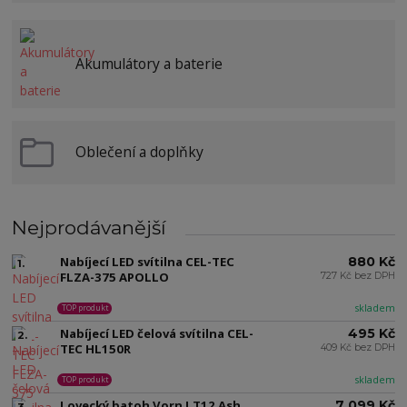
Akumulátory a baterie
Oblečení a doplňky
Nejprodávanější
Nabíjecí LED svítilna CEL-TEC
880 Kč
1.
FLZA-375 APOLLO
727 Kč bez DPH
skladem
TOP produkt
Nabíjecí LED čelová svítilna CEL-
495 Kč
2.
TEC HL150R
409 Kč bez DPH
skladem
TOP produkt
Lovecký batoh Vorn LT12 Ash
7 099 Kč