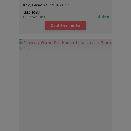
Broky Gamo Round .4,5 a .5,5
130 Kč
/
bl
skladem
107 Kč
bez DPH
Zvolit variantu