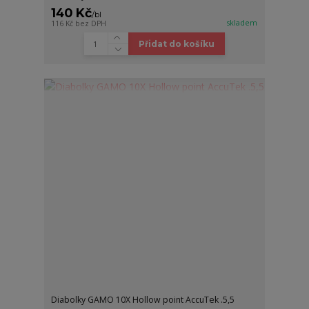
140 Kč
/
bl
skladem
116 Kč
bez DPH
Přidat do košíku
Diabolky GAMO 10X Hollow point AccuTek .5,5