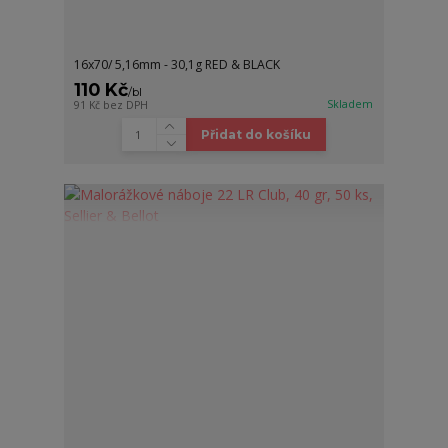
16x70/ 5,16mm - 30,1g RED & BLACK
110 Kč
/
bl
Skladem
91 Kč
bez DPH
Přidat do košíku