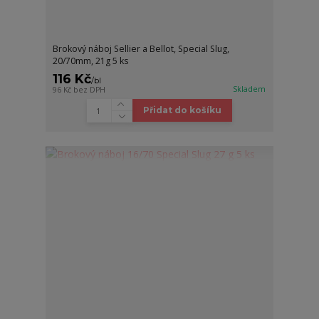
Brokový náboj Sellier a Bellot, Special Slug,
20/70mm, 21g 5 ks
116 Kč
/
bl
Skladem
96 Kč
bez DPH
Přidat do košíku