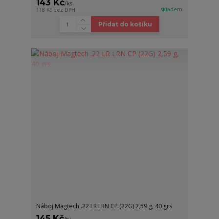
143 Kč
/
ks
skladem
118 Kč
bez DPH
Přidat do košíku
Náboj Magtech .22 LR LRN CP (22G) 2,59 g, 40 grs
145 Kč