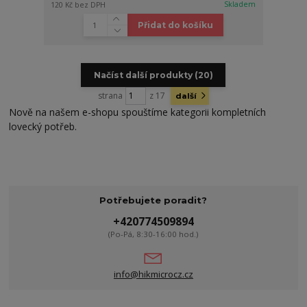
Skladem
120 Kč
bez DPH
Přidat do košíku
Načíst další produkty (20)
strana
z 17
další
Nově na našem e-shopu spouštíme kategorii kompletních
lovecký potřeb.
Potřebujete poradit?
+420774509894
(Po-Pá, 8:30-16:00 hod.)
info@hikmicrocz.cz