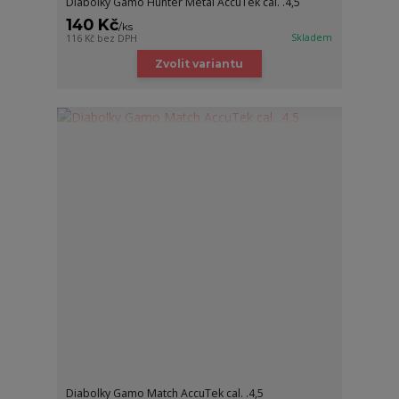
Diabolky Gamo Hunter Metal AccuTek cal. .4,5
140 Kč
/
ks
Skladem
116 Kč
bez DPH
Zvolit variantu
Diabolky Gamo Match AccuTek cal. .4,5