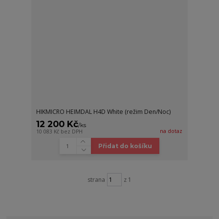
HIKMICRO HEIMDAL H4D White (režim Den/Noc)
12 200 Kč
/
ks
na dotaz
10 083 Kč
bez DPH
Přidat do košíku
strana
z 1