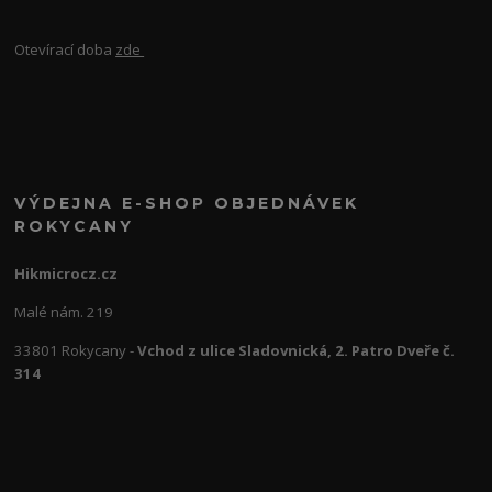
Otevírací doba
zde
VÝDEJNA E-SHOP OBJEDNÁVEK
ROKYCANY
Hikmicrocz.cz
Malé nám. 219
33801 Rokycany -
Vchod z ulice Sladovnická, 2. Patro Dveře č.
314