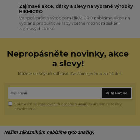
Zajímavé akce, dárky a slevy na vybrané výrobky
HIKMICRO
Ve spolupráci s výrobcem HIKMICRO nabízíme akce na
vybrané produktové řady včetně možnosti získání
zajímavých dárků
Nepropásněte novinky, akce
a slevy!
Můžete se kdykoli odhlásit. Zasíláme jednou za 14 dní.
Přihlásit se
Souhlasím se
zpracováním osobních údajů
za účelem rozesílky
newsletteru.
Našim zákazníkům nabízíme tyto značky: