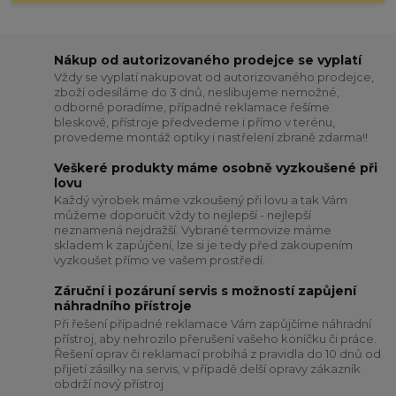
Nákup od autorizovaného prodejce se vyplatí
Vždy se vyplatí nakupovat od autorizovaného prodejce,
zboží odesíláme do 3 dnů, neslibujeme nemožné,
odborně poradíme, případné reklamace řešíme
bleskově, přístroje předvedeme i přímo v terénu,
provedeme montáž optiky i nastřelení zbraně zdarma!!
Veškeré produkty máme osobně vyzkoušené při
lovu
Každý výrobek máme vzkoušený při lovu a tak Vám
můžeme doporučit vždy to nejlepší - nejlepší
neznamená nejdražší. Vybrané termovize máme
skladem k zapůjčení, lze si je tedy před zakoupením
vyzkoušet přímo ve vašem prostředí.
Záruční i pozáruní servis s možností zapůjení
náhradního přístroje
Při řešení případné reklamace Vám zapůjčíme náhradní
přístroj, aby nehrozilo přerušení vašeho koníčku či práce.
Řešení oprav či reklamací probíhá z pravidla do 10 dnů od
přijetí zásilky na servis, v případě delší opravy zákazník
obdrží nový přístroj