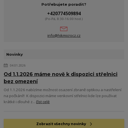
Potřebujete poradit?
+420774509894
(Po-Pá, 8:30-16:00 hod.)
info@hikmicrocz.cz
Novinky
04.01.2026
Od 1.1.2026 máme nově k dispozici střelnici
bez omezení
Od 1.1.2026 nabízíme možnost osazení zbraně optikou a nastřelení
na počkání!! K dispozici máme venkovní střelnici kde lze používat
krátké i dlouhé z...
číst celé
Zobrazit všechny novinky