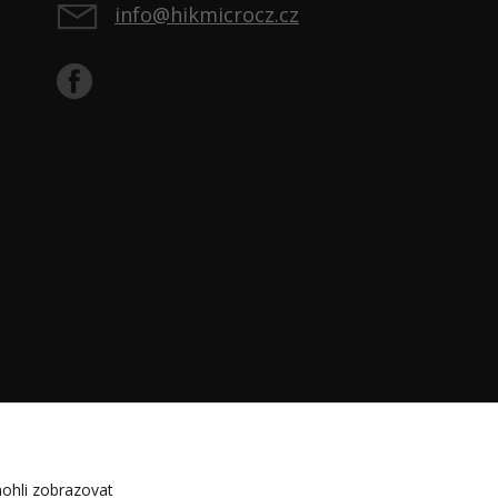
info@hikmicrocz.cz
ohli zobrazovat