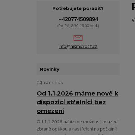
Potřebujete poradit?
+420774509894
V
(Po-Pá, 8:30-16:00 hod.)
info@hikmicrocz.cz
Novinky
04.01.2026
Od 1.1.2026 máme nově k
dispozici střelnici bez
omezení
Od 1.1.2026 nabízíme možnost osazení
zbraně optikou a nastřelení na počkání!!