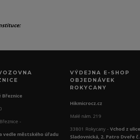
nstituce:
VOZOVNA
VÝDEJNA E-SHOP
ZNICE
OBJEDNÁVEK
ROKYCANY
 Březnice
Hikmicrocz.cz
10
Malé nám. 219
Březnice -
33801 Rokycany -
Vchod z ulic
 vedle městského úřadu
Sladovnická, 2. Patro Dveře č.