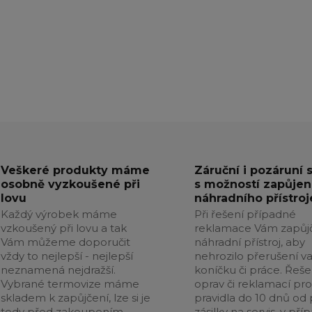
Veškeré produkty máme
Záruční i pozáruní 
osobně vyzkoušené při
s možností zapůjen
lovu
náhradního přístroj
Každý výrobek máme
Při řešení případné
vzkoušený při lovu a tak
reklamace Vám zapůj
Vám můžeme doporučit
náhradní přístroj, aby
vždy to nejlepší - nejlepší
nehrozilo přerušení v
neznamená nejdražší.
koníčku či práce. Řeše
Vybrané termovize máme
oprav či reklamací pr
skladem k zapůjčení, lze si je
pravidla do 10 dnů od p
tedy před zakoupením
zásilky na servis, v pří