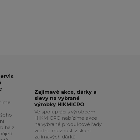
servis
í
e
Zajímavé akce, dárky a
slevy na vybrané
číme
výrobky HIKMICRO
Ve spolupráci s výrobcem
ašeho
HIKMICRO nabízíme akce
ní
na vybrané produktové řady
obíhá z
včetně možnosti získání
řijetí
zajímavých dárků
padě