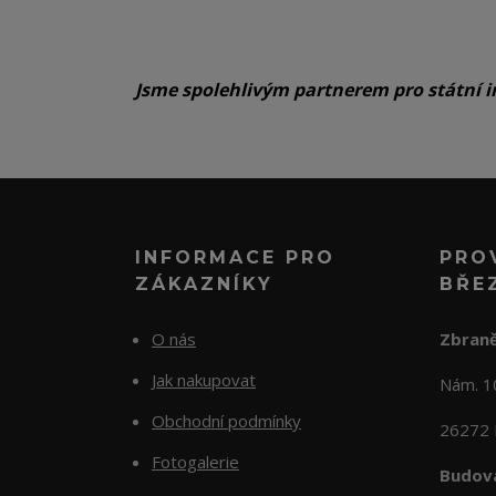
Jsme spolehlivým partnerem pro státní i
INFORMACE PRO
PRO
ZÁKAZNÍKY
BŘE
O nás
Zbraně
Jak nakupovat
Nám. 
Obchodní podmínky
26272 
Fotogalerie
Budova