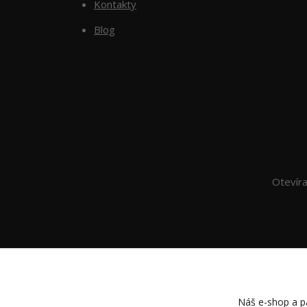
Kontakty
Blog
Otevír
Náš e-shop a pa