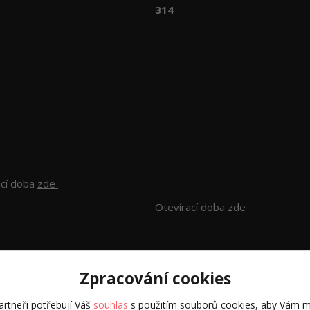
314
ací doba
zde
Otevírací doba
zde
Zpracování cookies
rtneři potřebují Váš
souhlas
s použitím souborů cookies, aby Vám m