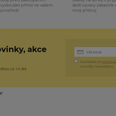
vyzkoušet přímo ve vašem
delší opravy zákazník 
prostředí.
nový přístroj
vinky, akce
Souhlasím se
zpracová
rozesílky newsletteru.
ednou za 14 dní.
y: