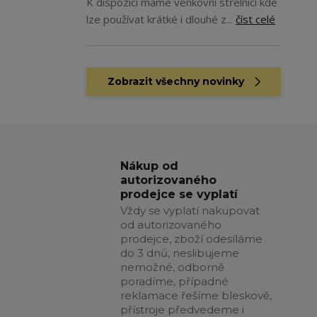
K dispozici máme venkovní střelnici kde
lze používat krátké i dlouhé z...
číst celé
Zobrazit všechny novinky
Nákup od
autorizovaného
prodejce se vyplatí
Vždy se vyplatí nakupovat
od autorizovaného
prodejce, zboží odesíláme
do 3 dnů, neslibujeme
nemožné, odborně
poradíme, případné
reklamace řešíme bleskově,
přístroje předvedeme i