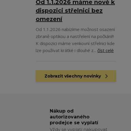
Od 1.1.2026 máme nově k
dispozici střelnici bez
omezení
Od 1.1.2026 nabízíme možnost osazení
zbraně optikou a nastřelení na počkání!!
K dispozici máme venkovní střelnici kde
lze používat krátké i dlouhé z...
číst celé
Zobrazit všechny novinky
Nákup od
autorizovaného
prodejce se vyplatí
Vždy se vyplatí nakupovat