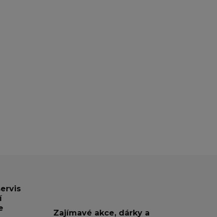
servis
í
e
Zajímavé akce, dárky a