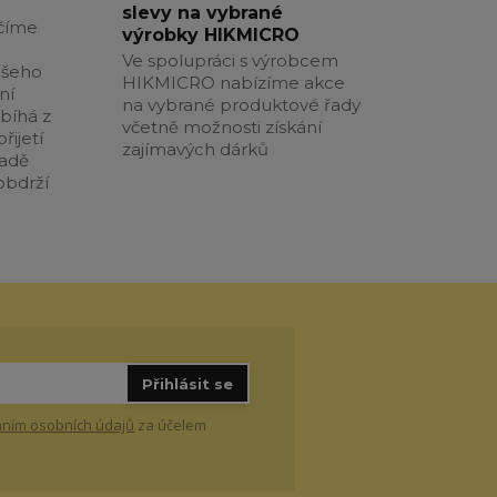
slevy na vybrané
číme
výrobky HIKMICRO
Ve spolupráci s výrobcem
ašeho
HIKMICRO nabízíme akce
ní
na vybrané produktové řady
obíhá z
včetně možnosti získání
řijetí
zajímavých dárků
padě
obdrží
Přihlásit se
ním osobních údajů
za účelem