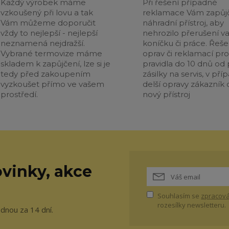
Každý výrobek máme
Při řešení případné
vzkoušený při lovu a tak
reklamace Vám zapůj
Vám můžeme doporučit
náhradní přístroj, aby
vždy to nejlepší - nejlepší
nehrozilo přerušení v
neznamená nejdražší.
koníčku či práce. Řeše
Vybrané termovize máme
oprav či reklamací pr
skladem k zapůjčení, lze si je
pravidla do 10 dnů od p
tedy před zakoupením
zásilky na servis, v pří
vyzkoušet přímo ve vašem
delší opravy zákazník 
prostředí.
nový přístroj
vinky, akce
Souhlasím se
zpracová
rozesílky newsletteru.
ednou za 14 dní.