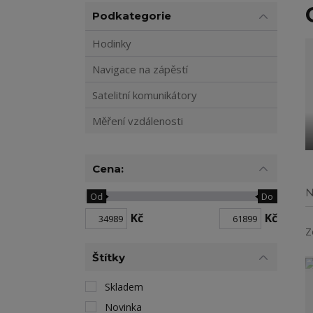
Podkategorie
Hodinky
Navigace na zápěstí
Satelitní komunikátory
Měření vzdálenosti
Cena:
N
Od
Do
Kč
Kč
Z
Štítky
Skladem
Novinka