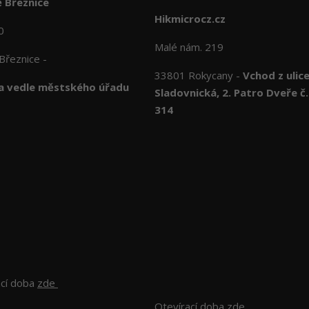
 Březnice
Hikmicrocz.cz
10
Malé nám. 219
Březnice -
33801 Rokycany -
Vchod z ulic
 vedle městského úřadu
Sladovnická, 2. Patro Dveře č.
314
ací doba
zde
Otevírací doba
zde