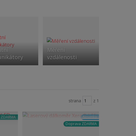
itní
Měření
nikátory
vzdálenosti
strana
z 1
a ZDARMA
Novinka
Doprava ZDARMA