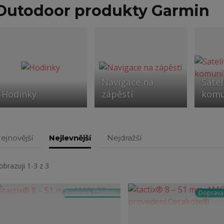
Outodoor produkty Garmin
Navigace na
Satel
Hodinky
zápěstí
komu
ejnovější
Nejlevnější
Nejdražší
obrazuji 1-3 z 3
Doprava ZDARMA
Doprav