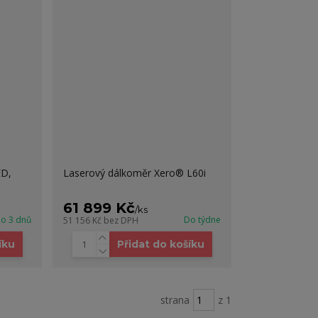
ED,
Laserový dálkoměr Xero® L60i
61 899 Kč
/
ks
o 3 dnů
Do týdne
51 156 Kč
bez DPH
íku
Přidat do košíku
strana
z 1