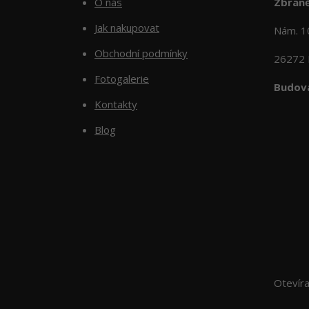
O nás
Zbraně
Jak nakupovat
Nám. 
Obchodní podmínky
26272 
Fotogalerie
Budova
Kontakty
Blog
Otevír