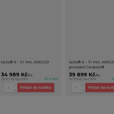
tactix® 8 – 51 mm, AMOLED
tactix® 8 – 51 mm, AMOL
provedení Cerakote®
34 989 Kč
39 899 Kč
/
ks
/
ks
do 3 dnů
d
28 917 Kč
bez DPH
32 974 Kč
bez DPH
Přidat do košíku
Přidat do koš