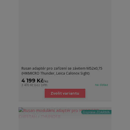
Rusan adaptér pro zařízení se závitem M52x0,75
(HIKMICRO Thunder, Leica Calonox Sight)
4 199 Kč
/
ks
na dotaz
3 470 Kč
bez DPH
Zvolit variantu
Doprava ZDARMA