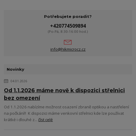
Potřebujete poradit?
+420774509894
(Po-Pá, 8:30-16:00 hod.)
info@hikmicrocz.cz
Novinky
04.01.2026
Od 1.1.2026 máme nově k dispozici střelnici
bez omezení
Od 1.1.2026 nabízíme možnost osazení zbraně optikou a nastřelení
na počkání!! K dispozici máme venkovní střelnici kde lze používat
krátké i dlouhé z...
číst celé