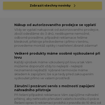
Zobrazit všechny novinky
Nákup od autorizovaného prodejce se vyplatí
Vždy se vyplatí nakupovat od autorizovaného prodejce,
zboží odesíláme do 3 dnů, neslibujeme nemožné,
odborně poradíme, případné reklamace řešíme
bleskově, přístroje předvedeme i přímo v terénu,
provedeme montáž optiky i nastřelení zbraně zdarma!!
Veškeré produkty máme osobně vyzkoušené při
lovu
Každý výrobek máme vzkoušený při lovu a tak Vám
můžeme doporučit vždy to nejlepší - nejlepší
neznamená nejdražší. Vybrané termovize máme
skladem k zapůjčení, lze si je tedy před zakoupením
vyzkoušet přímo ve vašem prostředí.
Záruční i pozáruní servis s možností zapůjení
náhradního přístroje
Při řešení případné reklamace Vám zapůjčíme náhradní
přístroj, aby nehrozilo přerušení vašeho koníčku či práce.
Řešení oprav či reklamací probíhá z pravidla do 10 dnů od