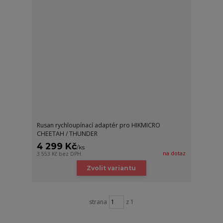
Rusan rychloupínací adaptér pro HIKMICRO
CHEETAH / THUNDER
4 299 Kč
/
ks
na dotaz
3 553 Kč
bez DPH
Zvolit variantu
strana
z 1