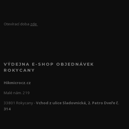
Otevírací doba
zde
VÝDEJNA E-SHOP OBJEDNÁVEK
ROKYCANY
Hikmicrocz.cz
Malé nám. 219
33801 Rokycany -
Vchod z ulice Sladovnická, 2. Patro Dveře č.
314