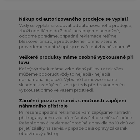
Nákup od autorizovaného prodejce se vyplatí
Vždy se vyplatí nakupovat od autorizovaného prodejce,
zboží odesíláme do 3 dnů, neslibujeme nemožné,
odborně poradíme, případné reklamace řešíme
bleskově, přístroje předvedeme i přímo v terénu,
provedeme montáž optiky i nastřelení zbraně zdarma!!
Veškeré produkty máme osobně vyzkoušené při
lovu
Každý výrobek máme vzkoušený při lovu a tak Vám
můžeme doporučit vždy to nejlepší - nejlepší
neznamená nejdražší. Vybrané termovize máme
skladem k zapůjčení, lze si je tedy před zakoupením
vyzkoušet přímo ve vašem prostředí.
Záruční i pozáruní servis s možností zapůjení
náhradního přístroje
Při řešení případné reklamace Vám zapůjčíme náhradní
přístroj, aby nehrozilo přerušení vašeho koníčku či práce.
Řešení oprav či reklamací probíhá z pravidla do 10 dnů od
přijetí zásilky na servis, v případě delší opravy zákazník
obdrží nový přístroj