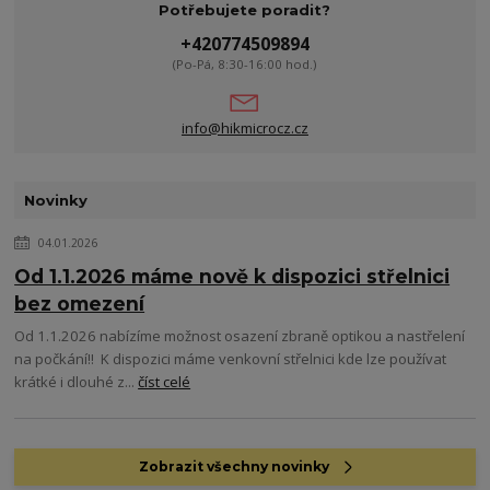
Potřebujete poradit?
+420774509894
(Po-Pá, 8:30-16:00 hod.)
info@hikmicrocz.cz
Novinky
04.01.2026
Od 1.1.2026 máme nově k dispozici střelnici
bez omezení
Od 1.1.2026 nabízíme možnost osazení zbraně optikou a nastřelení
na počkání!! K dispozici máme venkovní střelnici kde lze používat
krátké i dlouhé z...
číst celé
Zobrazit všechny novinky