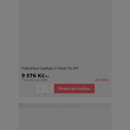
Puškohled Optika5 2-10x42 PA SFP
9 576 Kč
/
ks
do 3 dnů
7 914 Kč
bez DPH
Přidat do košíku