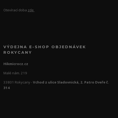
Otevírací doba
zde
VÝDEJNA E-SHOP OBJEDNÁVEK
ROKYCANY
Hikmicrocz.cz
Malé nám. 219
33801 Rokycany -
Vchod z ulice Sladovnická, 2. Patro Dveře č.
314