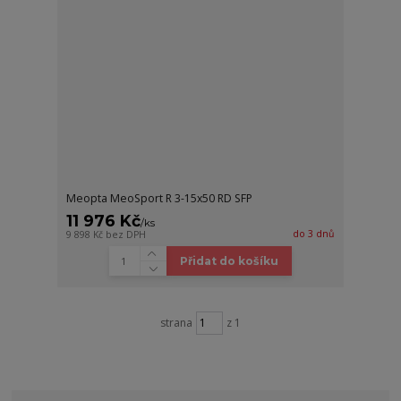
Meopta MeoSport R 3-15x50 RD SFP
11 976 Kč
/
ks
do 3 dnů
9 898 Kč
bez DPH
Přidat do košíku
strana
z 1