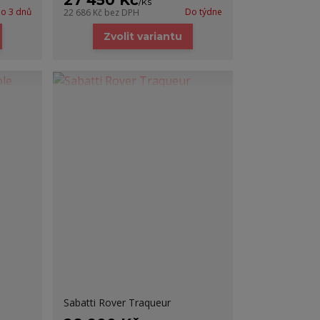
27 450 Kč
/
ks
o 3 dnů
Do týdne
22 686 Kč
bez DPH
Zvolit variantu
Sabatti Rover Traqueur