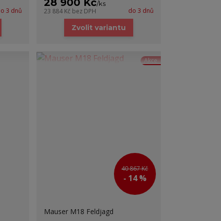
28 900 Kč
/
ks
o 3 dnů
do 3 dnů
23 884 Kč
bez DPH
Zvolit variantu
Akce
40 867 Kč
- 14 %
Mauser M18 Feldjagd