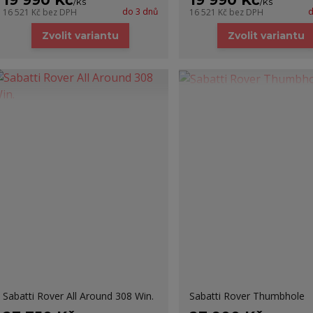
19 990 Kč
19 990 Kč
/
ks
/
ks
do 3 dnů
d
16 521 Kč
bez DPH
16 521 Kč
bez DPH
Zvolit variantu
Zvolit variantu
Sabatti Rover All Around 308 Win.
Sabatti Rover Thumbhole