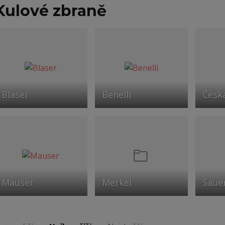
Kulové zbraně
Blaser
Benelli
Česk
Mauser
Merkel
Saue