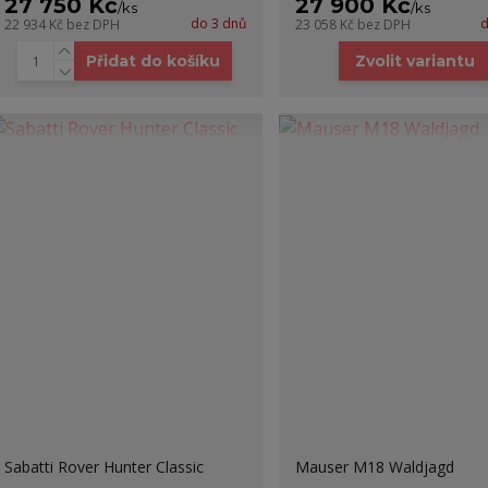
27 750 Kč
27 900 Kč
/
ks
/
ks
do 3 dnů
d
22 934 Kč
bez DPH
23 058 Kč
bez DPH
Přidat do košíku
Zvolit variantu
Sabatti Rover Hunter Classic
Mauser M18 Waldjagd