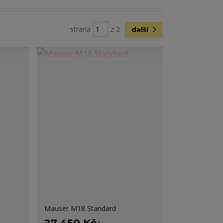
strana
z 2
další
Mauser M18 Standard