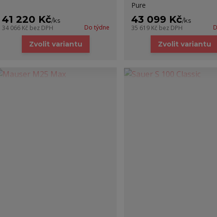
Pure
41 220 Kč
43 099 Kč
/
ks
/
ks
Do týdne
D
34 066 Kč
bez DPH
35 619 Kč
bez DPH
Zvolit variantu
Zvolit variantu