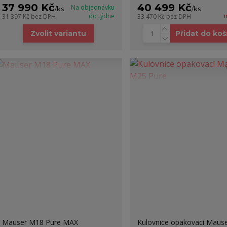
37 990 Kč
40 499 Kč
Na objednávku
/
ks
/
ks
do týdne
31 397 Kč
bez DPH
33 470 Kč
bez DPH
Zvolit variantu
Přidat do koš
Mauser M18 Pure MAX
Kulovnice opakovací Maus