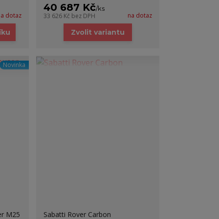
40 687 Kč
/
ks
na dotaz
na dotaz
33 626 Kč
bez DPH
íku
Zvolit variantu
Novinka
er M25
Sabatti Rover Carbon