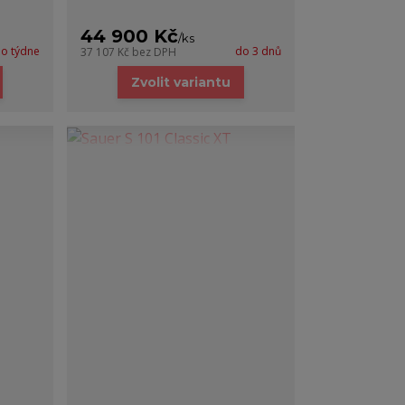
44 900 Kč
/
ks
o týdne
do 3 dnů
37 107 Kč
bez DPH
Zvolit variantu