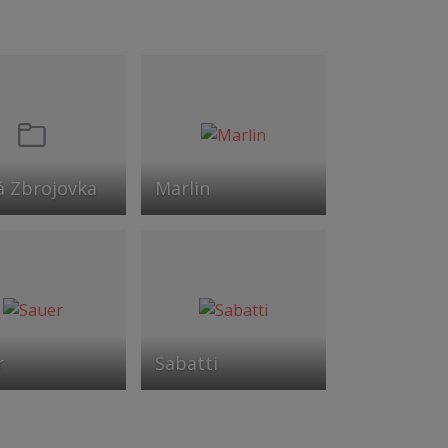
á Zbrojovka
Marlin
r
Sabatti