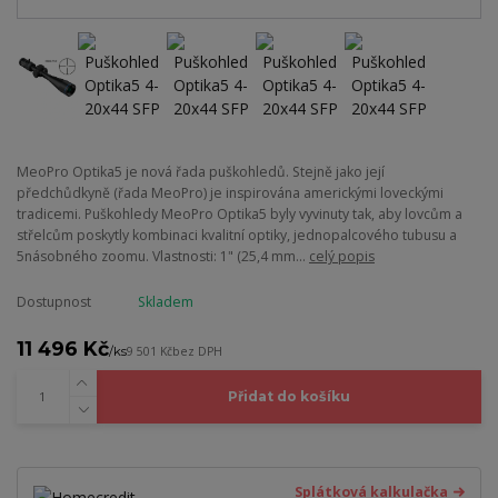
MeoPro Optika5 je nová řada puškohledů. Stejně jako její
předchůdkyně (řada MeoPro) je inspirována americkými loveckými
tradicemi. Puškohledy MeoPro Optika5 byly vyvinuty tak, aby lovcům a
střelcům poskytly kombinaci kvalitní optiky, jednopalcového tubusu a
5násobného zoomu. Vlastnosti: 1" (25,4 mm...
celý popis
Dostupnost
Skladem
11 496 Kč
/
ks
9 501 Kč
bez DPH
Přidat do košíku
Splátková kalkulačka