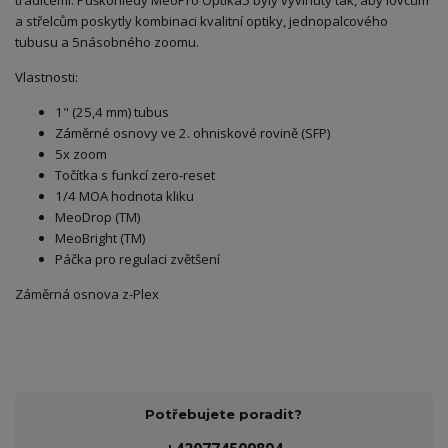
tradicemi. Puškohledy MeoPro Optika5 byly vyvinuty tak, aby lovcům
a střelcům poskytly kombinaci kvalitní optiky, jednopalcového
tubusu a 5násobného zoomu.
Vlastnosti:
1" (25,4 mm) tubus
Záměrné osnovy ve 2. ohniskové rovině (SFP)
5x zoom
Točítka s funkcí zero-reset
1/4 MOA hodnota kliku
MeoDrop (TM)
MeoBright (TM)
Páčka pro regulaci zvětšení
Záměrná osnova z-Plex
Potřebujete poradit?