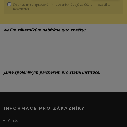
Souhlasím se
zpracováním osobních údajů
za účelem rozesílky
newsletteru.
Našim zákazníkům nabízíme tyto značky:
Jsme spolehlivým partnerem pro státní instituce:
INFORMACE PRO ZÁKAZNÍKY
O nás