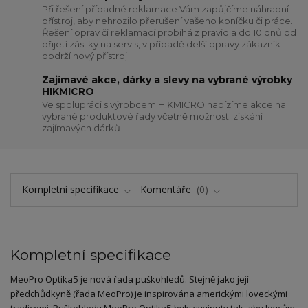
Při řešení případné reklamace Vám zapůjčíme náhradní
přístroj, aby nehrozilo přerušení vašeho koníčku či práce.
Řešení oprav či reklamací probíhá z pravidla do 10 dnů od
přijetí zásilky na servis, v případě delší opravy zákazník
obdrží nový přístroj
Zajímavé akce, dárky a slevy na vybrané výrobky
HIKMICRO
Ve spolupráci s výrobcem HIKMICRO nabízíme akce na
vybrané produktové řady včetně možnosti získání
zajímavých dárků
Kompletní specifikace
Komentáře
0
Kompletní specifikace
MeoPro Optika5 je nová řada puškohledů. Stejně jako její
předchůdkyně (řada MeoPro) je inspirována americkými loveckými