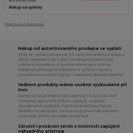
Nákup na splátky
Hlídat cenu / dostupnost
Nákup od autorizovaného prodejce se vyplatí
Vždy se vyplatí nakupovat od autorizovaného prodejce,
zboží odesíláme do 3 dnů, neslibujeme nemožné,
odborně poradíme, případné reklamace řešíme
bleskově, přístroje předvedeme i přímo v terénu,
provedeme montáž optiky i nastřelení zbraně zdarma!!
Veškeré produkty máme osobně vyzkoušené při
lovu
Každý výrobek máme vzkoušený při lovu a tak Vám
můžeme doporučit vždy to nejlepší - nejlepší
neznamená nejdražší. Vybrané termovize máme
skladem k zapůjčení, lze si je tedy před zakoupením
vyzkoušet přímo ve vašem prostředí.
Záruční i pozáruní servis s možností zapůjení
náhradního přístroje