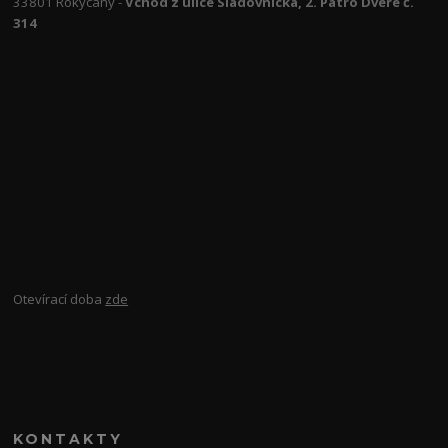
33801 Rokycany -
Vchod z ulice Sladovnická, 2. Patro Dveře č.
314
Otevírací doba
zde
KONTAKTY