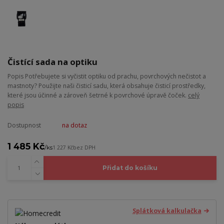
Čistící sada na optiku
Popis Potřebujete si vyčistit optiku od prachu, povrchových nečistot a
mastnoty? Použijte naši čisticí sadu, která obsahuje čisticí prostředky,
které jsou účinné a zároveň šetrné k povrchové úpravě čoček.
celý
popis
Dostupnost
na dotaz
1 485 Kč
/
ks
1 227 Kč
bez DPH
Přidat do košíku
Splátková kalkulačka