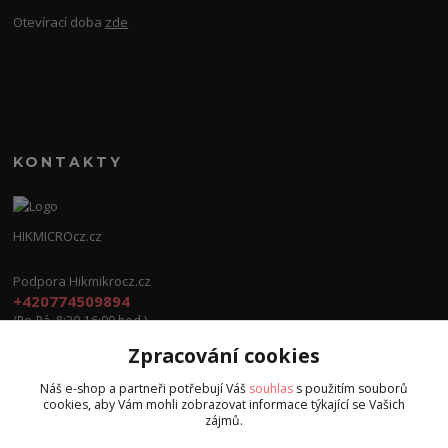
Otevírací doba
zde
KONTAKTY
HIKMICROcz.cz
Podpora Hikmikrocz.cz
+420774509894
(Po-Pá, 8:30-16:00 hod.)
Zpracování cookies
info@hikmicrocz.cz
Náš e-shop a partneři potřebují Váš
souhlas
s použitím souborů
cookies, aby Vám mohli zobrazovat informace týkající se Vašich
zájmů.