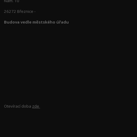
Nám. 10
26272 Březnice -
Budova vedle městského úřadu
Otevírací doba
zde