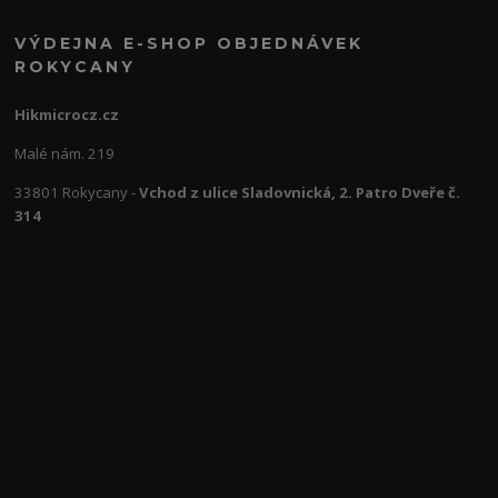
VÝDEJNA E-SHOP OBJEDNÁVEK
ROKYCANY
Hikmicrocz.cz
Malé nám. 219
33801 Rokycany -
Vchod z ulice Sladovnická, 2. Patro Dveře č.
314