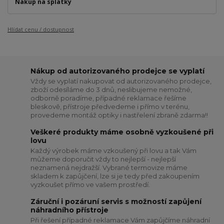
Nákup na splátky
Hlídat cenu / dostupnost
Nákup od autorizovaného prodejce se vyplatí
Vždy se vyplatí nakupovat od autorizovaného prodejce,
zboží odesíláme do 3 dnů, neslibujeme nemožné,
odborně poradíme, případné reklamace řešíme
bleskově, přístroje předvedeme i přímo v terénu,
provedeme montáž optiky i nastřelení zbraně zdarma!!
Veškeré produkty máme osobně vyzkoušené při
lovu
Každý výrobek máme vzkoušený při lovu a tak Vám
můžeme doporučit vždy to nejlepší - nejlepší
neznamená nejdražší. Vybrané termovize máme
skladem k zapůjčení, lze si je tedy před zakoupením
vyzkoušet přímo ve vašem prostředí.
Záruční i pozáruní servis s možností zapůjení
náhradního přístroje
Při řešení případné reklamace Vám zapůjčíme náhradní