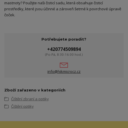
mastnoty? Použijte naši čisticí sadu, která obsahuje čisticí
prostředky, které jsou účinné a zároveň šetrné k povrchové úpravě
čoček.
Potřebujete poradit?
+420774509894
(Po-Pá, 8:30-16:00 hod.)
info@hikmicrocz.cz
Zboží zařazeno v kategoriích
Čištění zbraní a optiky
Čištění optiky