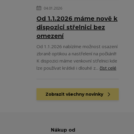
04.01.2026
Od 1.1.2026 máme nově k
dispozici střelnici bez
omezení
Od 1.1.2026 nabízíme možnost osazení
zbraně optikou a nastřelení na počkání!!
K dispozici máme venkovní střelnici kde
lze používat krátké i dlouhé z...
číst celé
Zobrazit všechny novinky
Nákup od