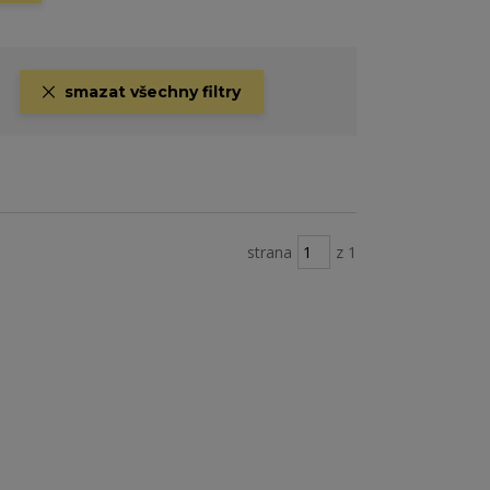
smazat všechny filtry
strana
z 1