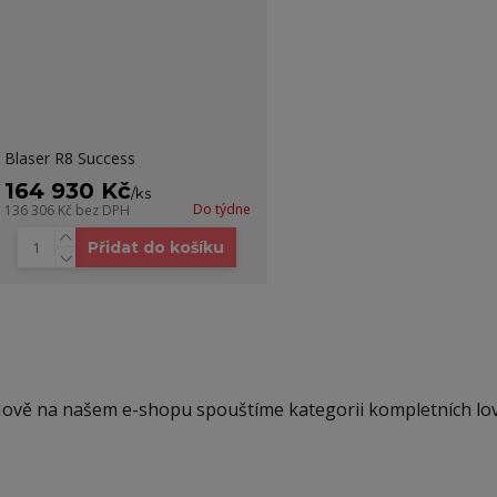
Blaser R8 Success
164 930 Kč
/
ks
Do týdne
136 306 Kč
bez DPH
Přidat do košíku
ově na našem e-shopu spouštíme kategorii kompletních lo