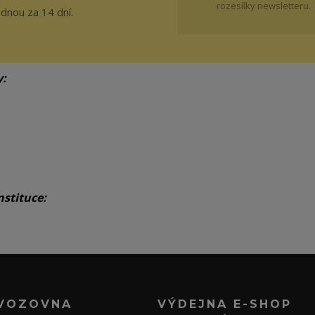
rozesílky newsletteru.
ednou za 14 dní.
y:
nstituce:
VOZOVNA
VÝDEJNA E-SHOP