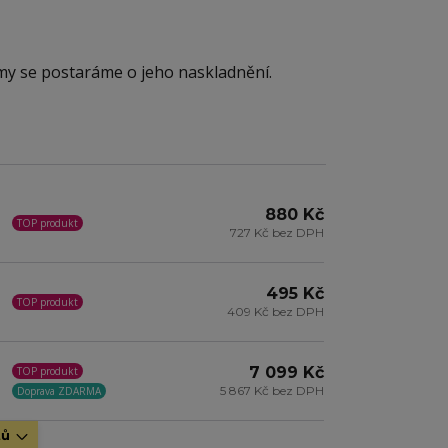
 my se postaráme o jeho naskladnění.
880 Kč
TOP produkt
727 Kč bez DPH
495 Kč
TOP produkt
409 Kč bez DPH
7 099 Kč
TOP produkt
5 867 Kč bez DPH
Doprava ZDARMA
tů