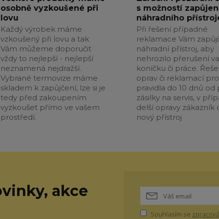
osobně vyzkoušené při
s možností zapůjen
lovu
náhradního přístroj
Každý výrobek máme
Při řešení případné
vzkoušený při lovu a tak
reklamace Vám zapůj
Vám můžeme doporučit
náhradní přístroj, aby
vždy to nejlepší - nejlepší
nehrozilo přerušení v
neznamená nejdražší.
koníčku či práce. Řeše
Vybrané termovize máme
oprav či reklamací pr
skladem k zapůjčení, lze si je
pravidla do 10 dnů od p
tedy před zakoupením
zásilky na servis, v pří
vyzkoušet přímo ve vašem
delší opravy zákazník 
prostředí.
nový přístroj
vinky, akce
Souhlasím se
zpracová