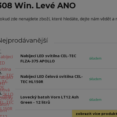
308 Win. Levé ANO
okud zde nenajdete zboží, které hledáte, dejte nám vědět a
Nejprodávanější
.
Nabíjecí LED svítilna CEL-TEC
skladem
FLZA-375 APOLLO
2.
Nabíjecí LED čelová svítilna CEL-
skladem
TEC HL150R
3.
Lovecký batoh Vorn LT12 Ash
skladem
Green - 12 litrů
zobrazit více produk