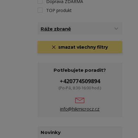
Doprava ZDARMA
TOP produkt
Ráže zbraně
smazat všechny filtry
Potřebujete poradit?
+420774509894
(Po-Pá, 8:30-16:00 hod.)
info@hikmicrocz.cz
Novinky