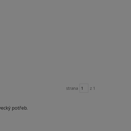
strana
z 1
vecký potřeb.