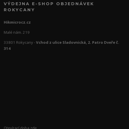
VÝDEJNA E-SHOP OBJEDNÁVEK
ROKYCANY
Hikmicrocz.cz
Malé nám. 219
33801 Rokycany -
Vchod z ulice Sladovnická, 2. Patro Dveře č.
314
Otevírací doba
zde