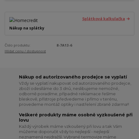
Splátková kalkulačka
Nákup na splátky
Číslo produktu:
8-7A13-6
Hlídat cenu / dostupnost
Nákup od autorizovaného prodejce se vyplatí
Vždy se vyplatí nakupovat od autorizovaného prodejce,
zboží odesíláme do 3 dnů, neslibujeme nemožné,
odborně poradíme, případné reklamace řešíme
bleskově, přístroje předvedeme i přímo v terénu,
provedeme montáž optiky i nastřelení zbraně zdarma!!
Veškeré produkty máme osobně vyzkoušené při
lovu
Každý výrobek máme vzkoušený při lovu a tak Vám
můžeme doporučit vždy to nejlepší - nejlepší
neznamená nejdražší. Vybrané termovize máme