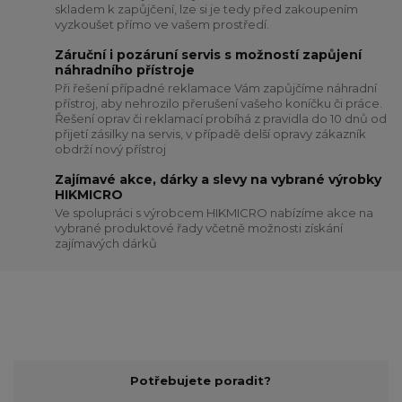
skladem k zapůjčení, lze si je tedy před zakoupením
vyzkoušet přímo ve vašem prostředí.
Záruční i pozáruní servis s možností zapůjení
náhradního přístroje
Při řešení případné reklamace Vám zapůjčíme náhradní
přístroj, aby nehrozilo přerušení vašeho koníčku či práce.
Řešení oprav či reklamací probíhá z pravidla do 10 dnů od
přijetí zásilky na servis, v případě delší opravy zákazník
obdrží nový přístroj
Zajímavé akce, dárky a slevy na vybrané výrobky
HIKMICRO
Ve spolupráci s výrobcem HIKMICRO nabízíme akce na
vybrané produktové řady včetně možnosti získání
zajímavých dárků
Potřebujete poradit?