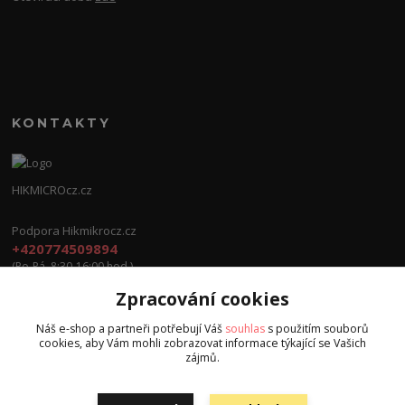
KONTAKTY
HIKMICROcz.cz
Podpora Hikmikrocz.cz
+420774509894
(Po-Pá, 8:30-16:00 hod.)
Zpracování cookies
info@hikmicrocz.cz
Náš e-shop a partneři potřebují Váš
souhlas
s použitím souborů
cookies, aby Vám mohli zobrazovat informace týkající se Vašich
zájmů.