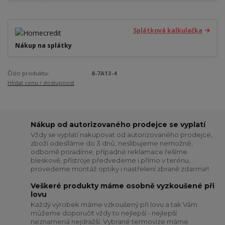
Splátková kalkulačka
Nákup na splátky
Číslo produktu:
8-7A13-4
Hlídat cenu / dostupnost
Nákup od autorizovaného prodejce se vyplatí
Vždy se vyplatí nakupovat od autorizovaného prodejce,
zboží odesíláme do 3 dnů, neslibujeme nemožné,
odborně poradíme, případné reklamace řešíme
bleskově, přístroje předvedeme i přímo v terénu,
provedeme montáž optiky i nastřelení zbraně zdarma!!
Veškeré produkty máme osobně vyzkoušené při
lovu
Každý výrobek máme vzkoušený při lovu a tak Vám
můžeme doporučit vždy to nejlepší - nejlepší
neznamená nejdražší. Vybrané termovize máme