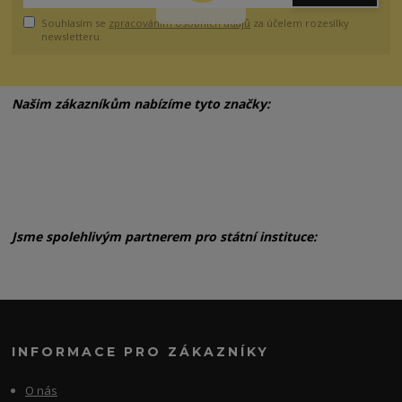
Souhlasím se
zpracováním osobních údajů
za účelem rozesílky
newsletteru.
Našim zákazníkům nabízíme tyto značky:
Jsme spolehlivým partnerem pro státní instituce:
INFORMACE PRO ZÁKAZNÍKY
O nás