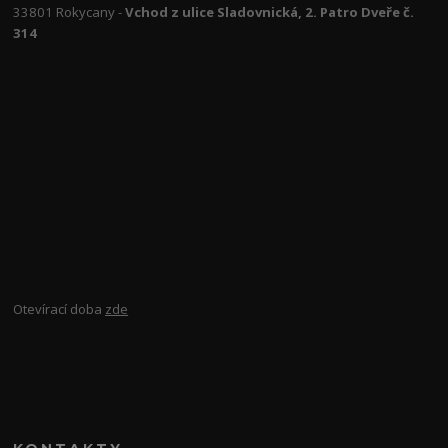
33801 Rokycany -
Vchod z ulice Sladovnická, 2. Patro Dveře č.
314
Otevírací doba
zde