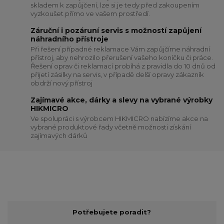
skladem k zapůjčení, lze si je tedy před zakoupením
vyzkoušet přímo ve vašem prostředí.
Záruční i pozáruní servis s možností zapůjení
náhradního přístroje
Při řešení případné reklamace Vám zapůjčíme náhradní
přístroj, aby nehrozilo přerušení vašeho koníčku či práce.
Řešení oprav či reklamací probíhá z pravidla do 10 dnů od
přijetí zásilky na servis, v případě delší opravy zákazník
obdrží nový přístroj
Zajímavé akce, dárky a slevy na vybrané výrobky
HIKMICRO
Ve spolupráci s výrobcem HIKMICRO nabízíme akce na
vybrané produktové řady včetně možnosti získání
zajímavých dárků
Potřebujete poradit?