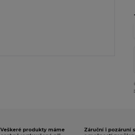
Veškeré produkty máme
Záruční i pozáruní 