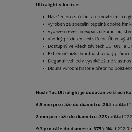
Ultralight v kostce:
Navržen pro střelbu s termovizními a digi
Vyroben ze speciální tepelně odolné hliní
Vybaven reverzní expanzní komorou, která
Vhodný pro intenzivní střelbu.Útlum výst
Dostupný ve všech závitech EU, UNF a U
Extrémně nízká hmotnost a malý průměr t
Elegantní vzhled a vysoké zžitné vlastnost
Dlouhá výrobní historie předního polskéh
Hush-Tac Ultralight je dodáván ve třech kal
6,5 mm pro ráže do diametru .264
(příklad
8 mm pro ráže do diametru .323
(příklad 222
9,3 pro ráže do diametru .375
(příklad 222 Re