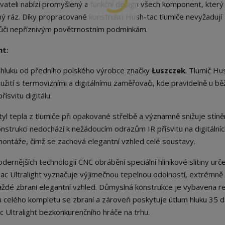
vateli nabízí promyšlený a funkční design všech komponent, který 
ný ráz. Díky propracované konstrukci Hush-tac tlumiče nevyžadují
 vůči nepříznivým povětrnostním podmínkám.
ht:
e hluku od předního polského výrobce značky
Łuszczek
. Tlumič Hu
oužití s termovizními a digitálnímu zaměřovači, kde pravidelně u b
ísvitu digitálu.
l tepla z tlumiče při opakované střelbě a významně snižuje stíně
nstrukci nedochází k nežádoucím odrazům IR přísvitu na digitální
ontáže, čímž se zachová elegantní vzhled celé soustavy.
ernějších technologií CNC obrábění speciální hliníkové slitiny urč
c Ultralight vyznačuje výjimečnou tepelnou odolností, extrémně 
ždé zbrani elegantní vzhled. Důmyslná konstrukce je vybavena r
 celého kompletu se zbraní a zároveň poskytuje útlum hluku 35 dB
ac Ultralight bezkonkurenčního hráče na trhu.