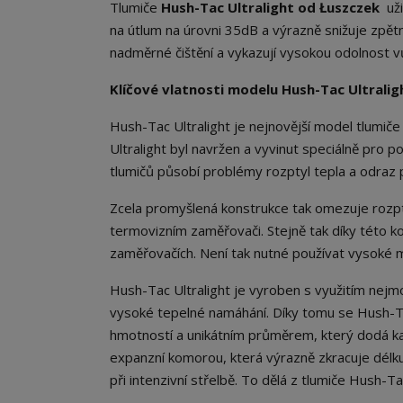
Tlumiče
Hush-Tac Ultralight od Łuszczek
uži
na útlum na úrovni 35dB a výrazně snižuje zpět
nadměrné čištění a vykazují vysokou odolnost
Klíčové vlatnosti modelu Hush-Tac Ultralig
Hush-Tac Ultralight je nejnovější model tlumič
Ultralight byl navržen a vyvinut speciálně pro p
tlumičů působí problémy rozptyl tepla a odraz př
Zcela promyšlená konstrukce tak omezuje rozpty
termovizním zaměřovači. Stejně tak díky této ko
zaměřovačích. Není tak nutné používat vysoké m
Hush-Tac Ultralight je vyroben s využitím nejmod
vysoké tepelné namáhání. Díky tomu se Hush-Ta
hmotností a unikátním průměrem, který dodá ka
expanzní komorou, která výrazně zkracuje délku
při intenzivní střelbě. To dělá z tlumiče Hush-T