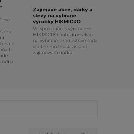
í
e
Zajímavé akce, dárky a
slevy na vybrané
číme
výrobky HIKMICRO
Ve spolupráci s výrobcem
ašeho
HIKMICRO nabízíme akce
ní
na vybrané produktové řady
obíhá z
včetně možnosti získání
řijetí
zajímavých dárků
padě
obdrží