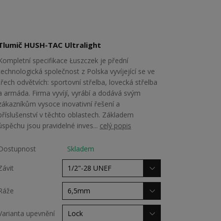
Tlumič HUSH-TAC Ultralight
Kompletní specifikace Łuszczek je přední
technologická společnost z Polska vyvíjející se ve
třech odvětvích: sportovní střelba, lovecká střelba
a armáda. Firma vyvíjí, vyrábí a dodává svým
zákazníkům vysoce inovativní řešení a
příslušenství v těchto oblastech. Základem
úspěchu jsou pravidelné inves...
celý popis
Dostupnost
Skladem
Závit
Ráže
Varianta upevnění