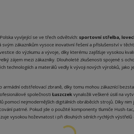
olska vyvíjející se ve třech odvětvích:
sportovní střelba, love
vá svým zákazníkům vysoce inovativní řešení a příslušenství v těch
vestice do výzkumu a vývoje, díky kterému zajišťuje vysokou kvali
e velký zájem mezi zákazníky. Dlouholeté zkušenosti spojené s och
ch technologiích a materálů vedly k vývoji nových výrobků, jako j
ro armádní odstřelovací zbraně, díky tomu mohou zákaznící bezst
rofesionálové společnosti
Łuszczek
vynaložili veškeré úsilí na vyt
 pomocí nejmodernějších digitálních obráběcích strojů. Díky nim 
cování patrné. Pokud jde o použité komponenty tlumiče Hush-tac
kazuje vysokou hoževnatost i při dlouhých sériích rychlých výstřelů 