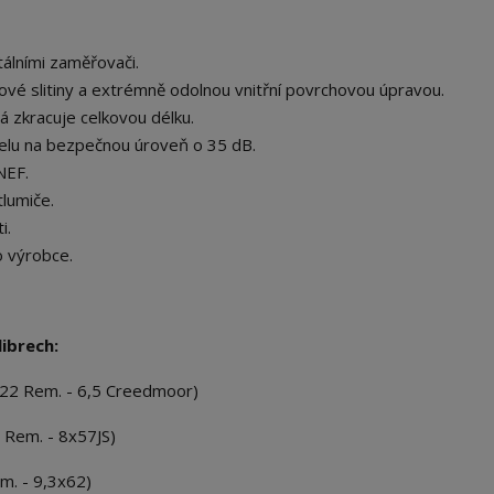
tálními zaměřovači.
kové slitiny a extrémně odolnou vnitřní povrchovou úpravou.
 zkracuje celkovou délku.
řelu na bezpečnou úroveň o 35 dB.
NEF.
lumiče.
i.
o výrobce.
ibrech:
 222 Rem. - 6,5 Creedmoor)
 Rem. - 8x57JS)
m. - 9,3x62)