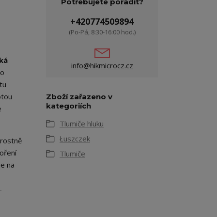
Potřebujete poradit?
+420774509894
(Po-Pá, 8:30-16:00 hod.)
cká
info@hikmicrocz.cz
to
tu
otou
Zboží zařazeno v
kategoriích
e
Tlumiče hluku
Łuszczek
arostně
voření
Tlumiče
je na
,
-