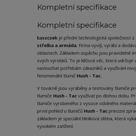
Kompletní specifikace
Kompletní specifikace
Łuszczek
je přední technologická společnost z P
střelba a armáda
. Firma vyvíjí, vyrábí a dodá
oblastech. Základem úspěchu jsou pravidelné in
svých výrobků. To je klíčová věc, která udržuj
naslouchat potřebám zákazníků a využívání nový
fenomenální tlumič
Hush - Tac.
V továrně jsou vyráběny a testovány tlumiče p
tlumiče
Hush - Tac
využívat po dlohou dobu. P
tlumiče vyrobeného z vysoce odolného materiálů
první pohled u tlumičů
Hush - Tac
precizní zpra
základem je speciální hliníková slitina, která vy
vysokém zatížení.