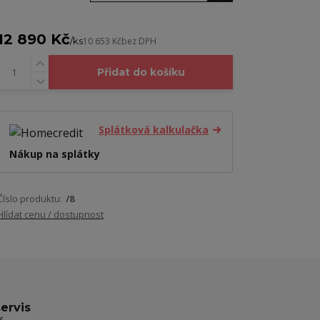
12 890 Kč
/
ks
10 653 Kč
bez DPH
Přidat do košíku
Splátková kalkulačka
Nákup na splátky
Číslo produktu:
/8
Hlídat cenu / dostupnost
servis