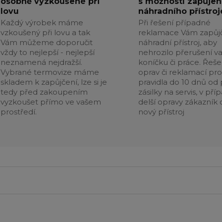
osobně vyzkoušené při
s možností zapůjen
lovu
náhradního přístroj
Každý výrobek máme
Při řešení případné
vzkoušený při lovu a tak
reklamace Vám zapůj
Vám můžeme doporučit
náhradní přístroj, aby
vždy to nejlepší - nejlepší
nehrozilo přerušení v
neznamená nejdražší.
koníčku či práce. Řeše
Vybrané termovize máme
oprav či reklamací pr
skladem k zapůjčení, lze si je
pravidla do 10 dnů od p
tedy před zakoupením
zásilky na servis, v pří
vyzkoušet přímo ve vašem
delší opravy zákazník 
prostředí.
nový přístroj