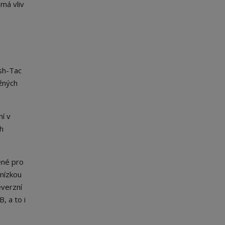
má vliv
sh-Tac
ěžných
ní v
ch
ené pro
nízkou
everzní
, a to i