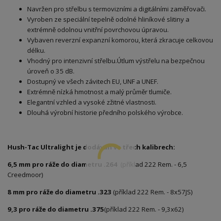
Navržen pro střelbu s termovizními a digitálními zaměřovači.
Vyroben ze speciální tepelně odolné hliníkové slitiny a
extrémně odolnou vnitřní povrchovou úpravou.
Vybaven reverzní expanzní komorou, která zkracuje celkovou
délku.
Vhodný pro intenzivní střelbu.Útlum výstřelu na bezpečnou
úroveň o 35 dB.
Dostupný ve všech závitech EU, UNF a UNEF.
Extrémně nízká hmotnost a malý průměr tlumiče.
Elegantní vzhled a vysoké zžitné vlastnosti.
Dlouhá výrobní historie předního polského výrobce.
Hush-Tac Ultralight je dodáván ve třech kalibrech:
6,5 mm pro ráže do diametru .264
(příklad 222 Rem. - 6,5
Creedmoor)
8 mm pro ráže do diametru .323
(příklad 222 Rem. - 8x57JS)
9,3 pro ráže do diametru .375
(příklad 222 Rem. - 9,3x62)