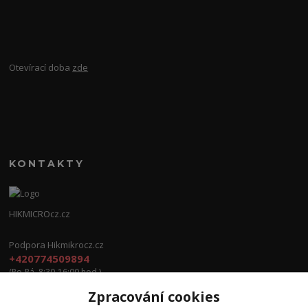
Otevírací doba
zde
KONTAKTY
HIKMICROcz.cz
Podpora Hikmikrocz.cz
+420774509894
(Po-Pá, 8:30-16:00 hod.)
Zpracování cookies
info@hikmicrocz.cz