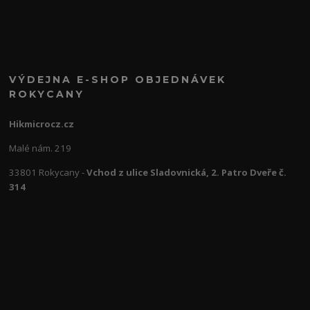
VÝDEJNA E-SHOP OBJEDNÁVEK
ROKYCANY
Hikmicrocz.cz
Malé nám. 219
33801 Rokycany -
Vchod z ulice Sladovnická, 2. Patro Dveře č.
314