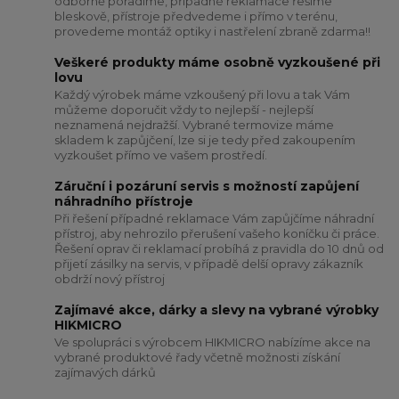
odborně poradíme, případné reklamace řešíme
bleskově, přístroje předvedeme i přímo v terénu,
provedeme montáž optiky i nastřelení zbraně zdarma!!
Veškeré produkty máme osobně vyzkoušené při
lovu
Každý výrobek máme vzkoušený při lovu a tak Vám
můžeme doporučit vždy to nejlepší - nejlepší
neznamená nejdražší. Vybrané termovize máme
skladem k zapůjčení, lze si je tedy před zakoupením
vyzkoušet přímo ve vašem prostředí.
Záruční i pozáruní servis s možností zapůjení
náhradního přístroje
Při řešení případné reklamace Vám zapůjčíme náhradní
přístroj, aby nehrozilo přerušení vašeho koníčku či práce.
Řešení oprav či reklamací probíhá z pravidla do 10 dnů od
přijetí zásilky na servis, v případě delší opravy zákazník
obdrží nový přístroj
Zajímavé akce, dárky a slevy na vybrané výrobky
HIKMICRO
Ve spolupráci s výrobcem HIKMICRO nabízíme akce na
vybrané produktové řady včetně možnosti získání
zajímavých dárků