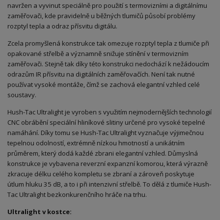
navržen a vyvinut speciálně pro použití s termovizními a digitálnímu
zaměřovači, kde pravidelně u běžných tlumičů působí problémy
rozptyl tepla a odraz přísvitu digitálu.
Zcela promyšlená konstrukce tak omezuje rozptyl tepla z tlumiče při
opakované střelbě a významně snižuje stínění v termovizním
zaměřovači. Stejně tak díky této konstrukci nedochází k nežádoucím
odrazům IR přísvitu na digitálních zaměřovačích. Není tak nutné
používat vysoké montáže, čímž se zachová elegantní vzhled celé
soustavy.
Hush-Tac Ultralight je vyroben s využitím nejmodernějších technologií
CNC obrábění speciální hliníkové slitiny určené pro vysoké tepelné
namáhání. Díky tomu se Hush-Tac Ultralight vyznačuje výjimečnou
tepelnou odolností, extrémně nízkou hmotností a unikátním
průměrem, který dodá každé zbrani elegantní vzhled. Důmyslná
konstrukce je vybavena reverzní expanzní komorou, která výrazně
zkracuje délku celého kompletu se zbraní a zároveň poskytuje
útlum hluku 35 dB, a to i při intenzivní střelbě. To dělá z tlumiče Hush-
Tac Ultralight bezkonkurenčního hráče na trhu.
Ultralight v kostce: