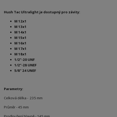
Hush Tac Ultralight je dostupný pro závity:
M 12x1
M 13x1
M 14x1
M 15x1
M 16x1
M 17x1
M 18x1
1/2”-20 UNF
1/2”-28 UNEF
5/8” 24 UNEF
Parametry:
Celková délka - 235 mm
Průměr - 45 mm
Prodloužení hlavně - 145 mm