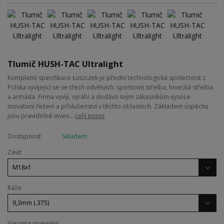
Tlumič HUSH-TAC Ultralight
Kompletní specifikace Łuszczek je přední technologická společnost z
Polska vyvíjející se ve třech odvětvích: sportovní střelba, lovecká střelba
a armáda. Firma vyvíjí, vyrábí a dodává svým zákazníkům vysoce
inovativní řešení a příslušenství v těchto oblastech. Základem úspěchu
jsou pravidelné inves...
celý popis
Dostupnost
Skladem
Závit
Ráže
Varianta upevnění