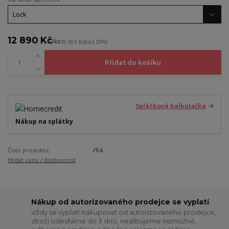
12 890 Kč
/
ks
10 653 Kč
bez DPH
Přidat do košíku
Splátková kalkulačka
Nákup na splátky
Číslo produktu:
/54
Hlídat cenu / dostupnost
Nákup od autorizovaného prodejce se vyplatí
Vždy se vyplatí nakupovat od autorizovaného prodejce,
zboží odesíláme do 3 dnů, neslibujeme nemožné,