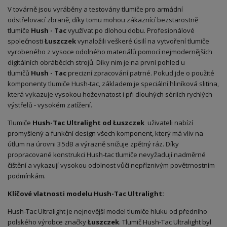
V továrně jsou vyráběny a testovány tlumiče pro armádní
odstřelovací zbraně, díky tomu mohou zákaznící bezstarostně
tlumiče
Hush - Tac
využívat po dlohou dobu. Profesionálové
společnosti
Łuszczek
vynaložili veškeré úsilí na vytvoření tlumiče
vyrobeného z vysoce odolného materiálů pomocí nejmodernějších
digitálních obráběcích strojů. Díky nim je na první pohled u
tlumičů
Hush - Tac
precizní zpracování patrné. Pokud jde o použité
komponenty tlumiče Hush-tac, základem je speciální hliníková slitina,
která vykazuje vysokou hoževnatost i při dlouhých sériích rychlých
výstřelů - vysokém zatížení.
Tlumiče
Hush-Tac Ultralight od Łuszczek
uživateli nabízí
promyšlený a funkční design všech komponent, který má vliv na
útlum na úrovni 35dB a výrazně snižuje zpětný ráz. Díky
propracované konstrukci Hush-tac tlumiče nevyžadují nadměrné
čištění a vykazují vysokou odolnost vůči nepříznivým povětrnostním
podmínkám.
Klíčové vlatnosti modelu Hush-Tac Ultralight:
Hush-Tac Ultralight je nejnovější model tlumiče hluku od předního
polského výrobce značky
Łuszczek
. Tlumič Hush-Tac Ultralight byl