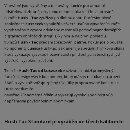
V továrně jsou vyráběny a testovány tlumiče pro armádní
odstřelovací zbraně, díky tomu mohou zákaznící bezstarostně
tlumiče
Hush - Tac
využívat po dlohou dobu. Profesionálové
společnosti
Łuszczek
vynaložili veškeré úsilí na vytvoření tlumiče
vyrobeného z vysoce odolného materiálů pomocí nejmodernějších
digitálních obráběcích strojů. Díky nim je na první pohled u
tlumičů
Hush - Tac
precizní zpracování patrné. Pokud jde o použité
komponenty tlumiče Hush-tac, základem je speciální hliníková slitina,
která vykazuje vysokou hoževnatost i při dlouhých sériích rychlých
výstřelů - vysokém zatížení.
Tlumiče
Hush-Tac od Łuszczek
v uživateli nabízí promyšlený a
funkční design všech komponent, který má vliv na útlum na úrovni
36dB a výrazně snižuje zpětný ráz. Díky propracované konstrukci
Hush-tac tlumiče
nevyžadují nadměrné čištění a vykazují vysokou odolnost vůči
nepříznivým povětrnostním podmínkám.
Hush Tac Standard je vyráběn ve třech kalibrech: