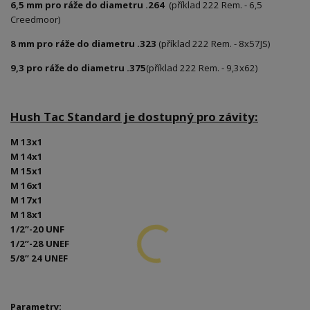
6,5 mm pro ráže do diametru .264
(příklad 222 Rem. - 6,5
Creedmoor)
8 mm pro ráže do diametru .323
(příklad 222 Rem. - 8x57JS)
9,3 pro ráže do diametru .375
(příklad 222 Rem. - 9,3x62)
Hush Tac Standard je dostupný pro závity:
M 13x1
M 14x1
M 15x1
M 16x1
M 17x1
M 18x1
1/2”-20 UNF
1/2”-28 UNEF
5/8” 24 UNEF
Parametry: