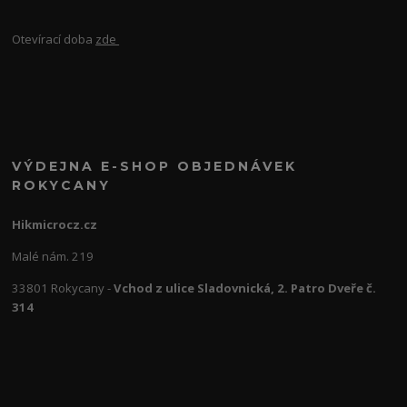
Otevírací doba
zde
VÝDEJNA E-SHOP OBJEDNÁVEK
ROKYCANY
Hikmicrocz.cz
Malé nám. 219
33801 Rokycany -
Vchod z ulice Sladovnická, 2. Patro Dveře č.
314