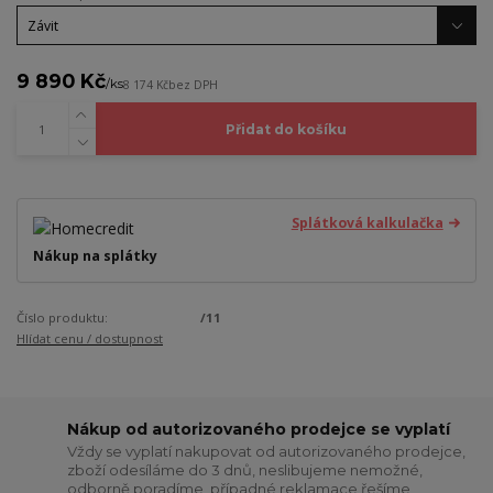
9 890 Kč
/
ks
8 174 Kč
bez DPH
Přidat do košíku
Splátková kalkulačka
Nákup na splátky
Číslo produktu:
/11
Hlídat cenu / dostupnost
Nákup od autorizovaného prodejce se vyplatí
Vždy se vyplatí nakupovat od autorizovaného prodejce,
zboží odesíláme do 3 dnů, neslibujeme nemožné,
odborně poradíme, případné reklamace řešíme