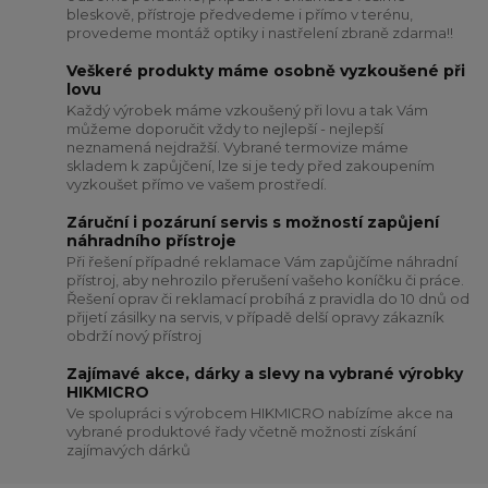
bleskově, přístroje předvedeme i přímo v terénu,
provedeme montáž optiky i nastřelení zbraně zdarma!!
Veškeré produkty máme osobně vyzkoušené při
lovu
Každý výrobek máme vzkoušený při lovu a tak Vám
můžeme doporučit vždy to nejlepší - nejlepší
neznamená nejdražší. Vybrané termovize máme
skladem k zapůjčení, lze si je tedy před zakoupením
vyzkoušet přímo ve vašem prostředí.
Záruční i pozáruní servis s možností zapůjení
náhradního přístroje
Při řešení případné reklamace Vám zapůjčíme náhradní
přístroj, aby nehrozilo přerušení vašeho koníčku či práce.
Řešení oprav či reklamací probíhá z pravidla do 10 dnů od
přijetí zásilky na servis, v případě delší opravy zákazník
obdrží nový přístroj
Zajímavé akce, dárky a slevy na vybrané výrobky
HIKMICRO
Ve spolupráci s výrobcem HIKMICRO nabízíme akce na
vybrané produktové řady včetně možnosti získání
zajímavých dárků