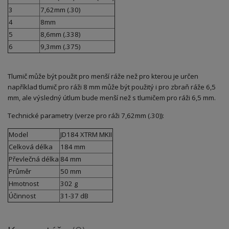
3
7,62mm (.30)
4
8mm
5
8,6mm (.338)
6
9,3mm (.375)
Tlumič může být použit pro menší ráže než pro kterou je určen
například tlumič pro ráži 8 mm může být použitý i pro zbraň ráže 6,5
mm, ale výsledný útlum bude menší než s tlumičem pro ráži 6,5 mm.
Technické parametry (verze pro ráži 7,62mm (.30)):
Model
JD184 XTRM MKII
Celková délka
184 mm
Převlečná délka
84 mm
Průměr
50 mm
Hmotnost
302 g
Účinnost
31-37 dB