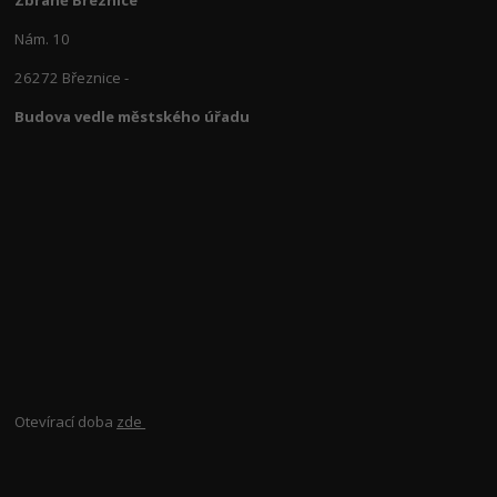
Zbraně Březnice
Nám. 10
26272 Březnice -
Budova vedle městského úřadu
Otevírací doba
zde