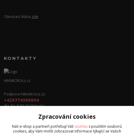
Otevírací doba
zde
KONTAKTY
HIKMICROcz.cz
Podpora Hikmikrocz.cz
+420774509894
(Po-Pá, 8:30-16:00 hod.)
Zpracování cookies
info@hikmicrocz.cz
Náš e-shop a partneři potřebují Váš
souhlas
s použitím souborů
cookies, aby Vám mohli zobrazovat informace týkající se Vašich