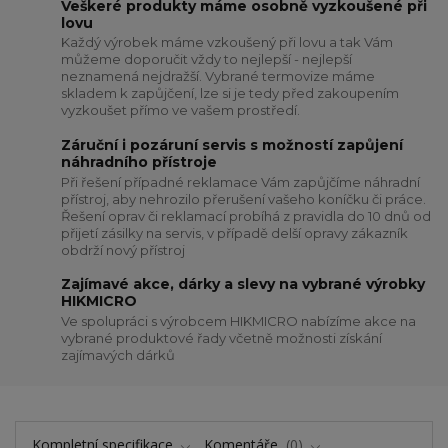
Veškeré produkty máme osobně vyzkoušené při
lovu
Každý výrobek máme vzkoušený při lovu a tak Vám
můžeme doporučit vždy to nejlepší - nejlepší
neznamená nejdražší. Vybrané termovize máme
skladem k zapůjčení, lze si je tedy před zakoupením
vyzkoušet přímo ve vašem prostředí.
Záruční i pozáruní servis s možností zapůjení
náhradního přístroje
Při řešení případné reklamace Vám zapůjčíme náhradní
přístroj, aby nehrozilo přerušení vašeho koníčku či práce.
Řešení oprav či reklamací probíhá z pravidla do 10 dnů od
přijetí zásilky na servis, v případě delší opravy zákazník
obdrží nový přístroj
Zajímavé akce, dárky a slevy na vybrané výrobky
HIKMICRO
Ve spolupráci s výrobcem HIKMICRO nabízíme akce na
vybrané produktové řady včetně možnosti získání
zajímavých dárků
Kompletní specifikace
Komentáře
0