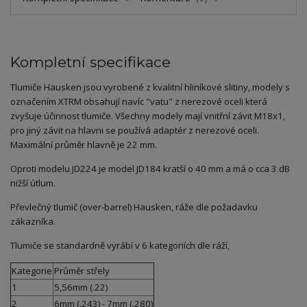
Kompletní specifikace
Tlumiče Hausken jsou vyrobené z kvalitní hliníkové slitiny, modely s
označením XTRM obsahují navíc "vatu" z nerezové oceli která
zvyšuje účinnost tlumiče. Všechny modely mají vnitřní závit M18x1,
pro jiný závit na hlavni se používá adaptér z nerezové oceli.
Maximální průměr hlavně je 22 mm.
Oproti modelu JD224 je model JD184 kratší o 40 mm a má o cca 3 dB
nižší útlum.
Převlečný tlumič (over-barrel) Hausken, ráže dle požadavku
zákazníka.
Tlumiče se standardně vyrábí v 6 kategoriích dle ráží,
Kategorie
Průměr střely
1
5,56mm (.22)
2
6mm (.243) - 7mm (.280)