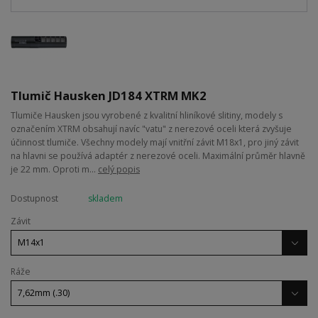
Tlumič Hausken JD184 XTRM MK2
Tlumiče Hausken jsou vyrobené z kvalitní hliníkové slitiny, modely s
označením XTRM obsahují navíc "vatu" z nerezové oceli která zvyšuje
účinnost tlumiče. Všechny modely mají vnitřní závit M18x1, pro jiný závit
na hlavni se používá adaptér z nerezové oceli. Maximální průměr hlavně
je 22 mm. Oproti m...
celý popis
Dostupnost
skladem
Závit
Ráže