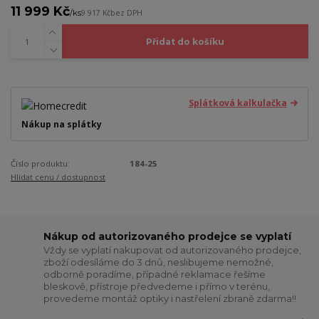
11 999 Kč
/
ks
9 917 Kč
bez DPH
Přidat do košíku
Splátková kalkulačka
Nákup na splátky
Číslo produktu:
184-25
Hlídat cenu / dostupnost
Nákup od autorizovaného prodejce se vyplatí
Vždy se vyplatí nakupovat od autorizovaného prodejce,
zboží odesíláme do 3 dnů, neslibujeme nemožné,
odborně poradíme, případné reklamace řešíme
bleskově, přístroje předvedeme i přímo v terénu,
provedeme montáž optiky i nastřelení zbraně zdarma!!