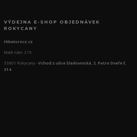
VÝDEJNA E-SHOP OBJEDNÁVEK
ROKYCANY
Hikmicrocz.cz
Malé nám. 219
33801 Rokycany -
Vchod z ulice Sladovnická, 2. Patro Dveře č.
314