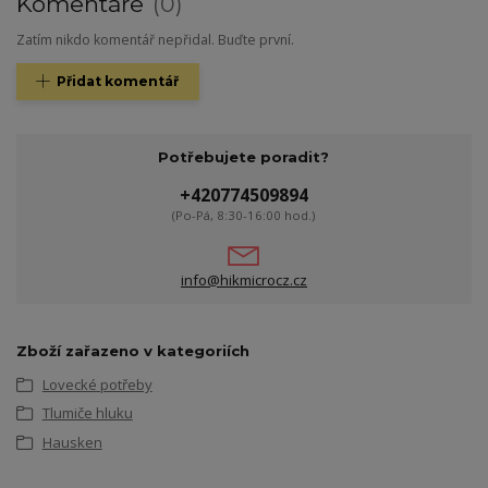
Komentáře
0
Zatím nikdo komentář nepřidal. Buďte první.
Přidat komentář
Potřebujete poradit?
+420774509894
(Po-Pá, 8:30-16:00 hod.)
info@hikmicrocz.cz
Zboží zařazeno v kategoriích
Lovecké potřeby
Tlumiče hluku
Hausken