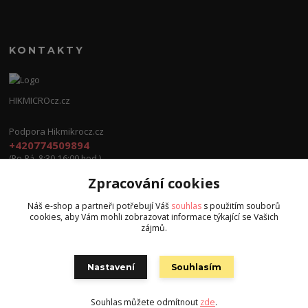
KONTAKTY
HIKMICROcz.cz
Podpora Hikmikrocz.cz
+420774509894
(Po-Pá, 8:30-16:00 hod.)
Zpracování cookies
info@hikmicrocz.cz
Náš e-shop a partneři potřebují Váš
souhlas
s použitím souborů
cookies, aby Vám mohli zobrazovat informace týkající se Vašich
zájmů.
Nastavení
Souhlasím
Všechna práva vyhrazena S.G.E.C s.r.o. 2024
Souhlas můžete odmítnout
zde
.