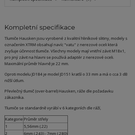
Kompletní specifikace
Tlumiče Hausken jsou vyrobené z kvalitní hliníkové slitiny, modely s
označením XTRM obsahují navíc "vatu" z nerezové oceli která
zvyšuje účinnost tlumiče. Všechny modely mají vnitřní závit M18x1,
pro jiný závit na hlavni se používá adaptér z nerezové oceli.
Maximální průměr hlavně je 22 mm.
Oproti modelu JD184 je model JD151 kratší o 33 mm a má o cca 3 dB
nižší útlum.
Převlečný tlumič (over-barrel) Hausken, ráže dle požadavku
zákazníka.
Tlumiče se standardně vyrábí v 6 kategoriích dle ráží,
Kategorie
Průměr střely
1
5,56mm (.22)
2
6mm (.243) - 7mm (.280)