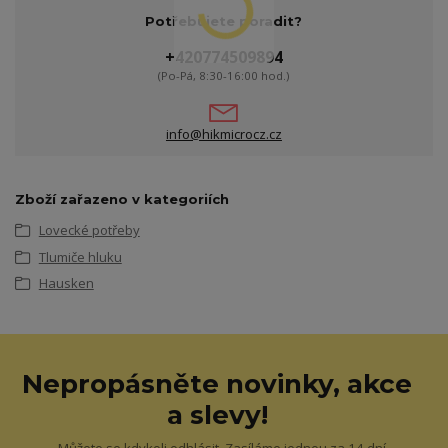
Potřebujete poradit?
+420774509894
(Po-Pá, 8:30-16:00 hod.)
info@hikmicrocz.cz
Zboží zařazeno v kategoriích
Lovecké potřeby
Tlumiče hluku
Hausken
Nepropásněte novinky, akce
a slevy!