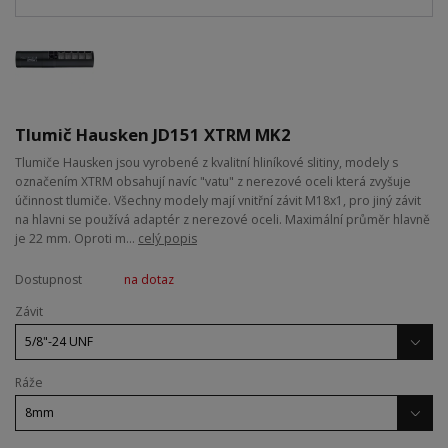
Tlumič Hausken JD151 XTRM MK2
Tlumiče Hausken jsou vyrobené z kvalitní hliníkové slitiny, modely s
označením XTRM obsahují navíc "vatu" z nerezové oceli která zvyšuje
účinnost tlumiče. Všechny modely mají vnitřní závit M18x1, pro jiný závit
na hlavni se používá adaptér z nerezové oceli. Maximální průměr hlavně
je 22 mm. Oproti m...
celý popis
Dostupnost
na dotaz
Závit
Ráže