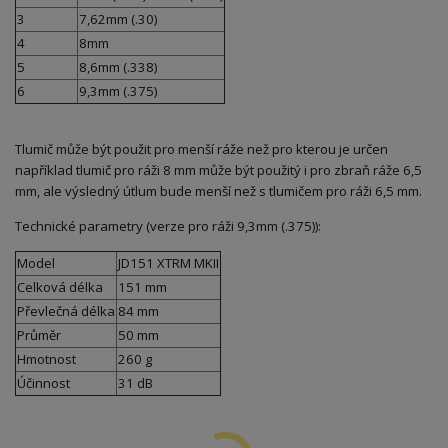
3
7,62mm (.30)
4
8mm
5
8,6mm (.338)
6
9,3mm (.375)
Tlumič může být použit pro menší ráže než pro kterou je určen
například tlumič pro ráži 8 mm může být použitý i pro zbraň ráže 6,5
mm, ale výsledný útlum bude menší než s tlumičem pro ráži 6,5 mm.
Technické parametry (verze pro ráži 9,3mm (.375)):
Model
JD151 XTRM MKII
Celková délka
151 mm
Převlečná délka
84 mm
Průměr
50 mm
Hmotnost
260 g
Účinnost
31 dB