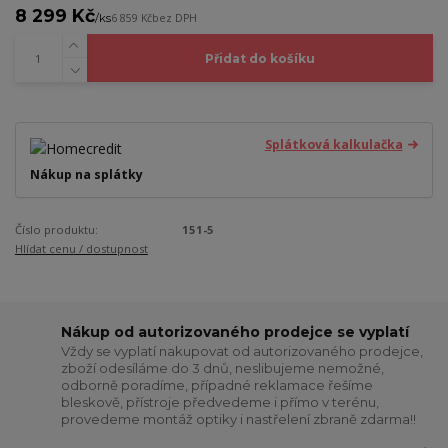
8 299 Kč
/
ks
6 859 Kč
bez DPH
Přidat do košíku
Splátková kalkulačka
Nákup na splátky
Číslo produktu:
151-5
Hlídat cenu / dostupnost
Nákup od autorizovaného prodejce se vyplatí
Vždy se vyplatí nakupovat od autorizovaného prodejce,
zboží odesíláme do 3 dnů, neslibujeme nemožné,
odborně poradíme, případné reklamace řešíme
bleskově, přístroje předvedeme i přímo v terénu,
provedeme montáž optiky i nastřelení zbraně zdarma!!