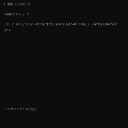
Hikmicrocz.cz
Malé nám. 219
33801 Rokycany -
Vchod z ulice Sladovnická, 2. Patro Dveře č.
314
Otevírací doba
zde