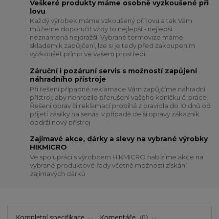
Veškeré produkty máme osobně vyzkoušené při
lovu
Každý výrobek máme vzkoušený při lovu a tak Vám
můžeme doporučit vždy to nejlepší - nejlepší
neznamená nejdražší. Vybrané termovize máme
skladem k zapůjčení, lze si je tedy před zakoupením
vyzkoušet přímo ve vašem prostředí.
Záruční i pozáruní servis s možností zapůjení
náhradního přístroje
Při řešení případné reklamace Vám zapůjčíme náhradní
přístroj, aby nehrozilo přerušení vašeho koníčku či práce.
Řešení oprav či reklamací probíhá z pravidla do 10 dnů od
přijetí zásilky na servis, v případě delší opravy zákazník
obdrží nový přístroj
Zajímavé akce, dárky a slevy na vybrané výrobky
HIKMICRO
Ve spolupráci s výrobcem HIKMICRO nabízíme akce na
vybrané produktové řady včetně možnosti získání
zajímavých dárků
Kompletní specifikace
Komentáře
0