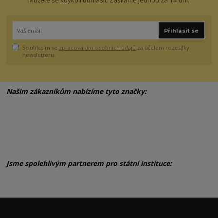
Můžete se kdykoli odhlásit. Zasíláme jednou za 14 dní.
Přihlásit se
Souhlasím se
zpracováním osobních údajů
za účelem rozesílky
newsletteru.
Našim zákazníkům nabízíme tyto značky:
Jsme spolehlivým partnerem pro státní instituce: