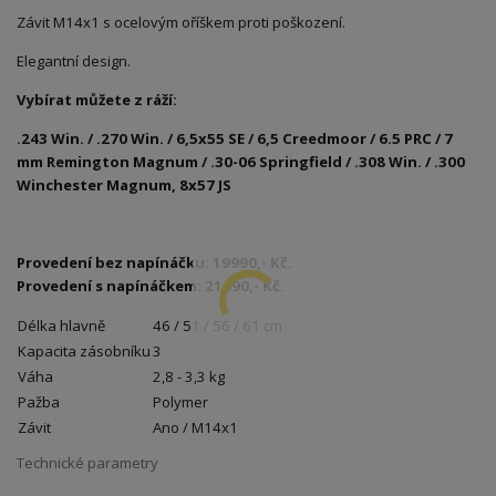
Závit M14x1 s ocelovým oříškem proti poškození.
Elegantní design.
Vybírat můžete z ráží:
.243 Win. / .270 Win. / 6,5x55 SE / 6,5 Creedmoor / 6.5 PRC / 7
mm Remington Magnum / .30-06 Springfield / .308 Win. / .300
Winchester Magnum, 8x57 JS
Provedení bez napínáčku: 19990,- Kč.
Provedení s napínáčkem: 21490,- Kč.
Délka hlavně
46 / 51 / 56 / 61 cm
Kapacita zásobníku
3
Váha
2,8 - 3,3 kg
Pažba
Polymer
Závit
Ano / M14x1
Technické parametry