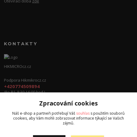
Otevírací doba
zde
KONTAKTY
HIKMICROcz.cz
Podpora Hikmikrocz.cz
+420774509894
(Po-Pá, 8:30-16:00 hod.)
Zpracování cookies
info@hikmicrocz.cz
Náš e-shop a partneři potřebují Váš
souhlas
s použitím souborů
cookies, aby Vám mohli zobrazovat informace týkající se Vašich
zájmů.