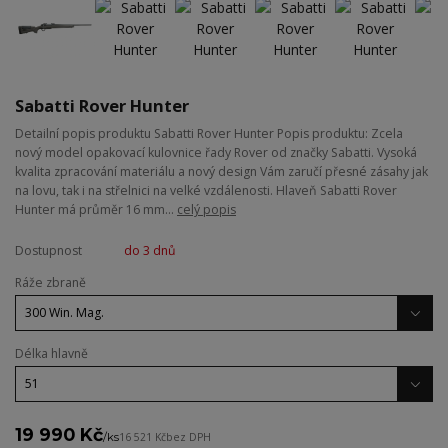
Sabatti Rover Hunter
Detailní popis produktu Sabatti Rover Hunter Popis produktu: Zcela
nový model opakovací kulovnice řady Rover od značky Sabatti. Vysoká
kvalita zpracování materiálu a nový design Vám zaručí přesné zásahy jak
na lovu, tak i na střelnici na velké vzdálenosti. Hlaveň Sabatti Rover
Hunter má průměr 16 mm...
celý popis
Dostupnost
do 3 dnů
Ráže zbraně
Délka hlavně
19 990 Kč
/
ks
16 521 Kč
bez DPH