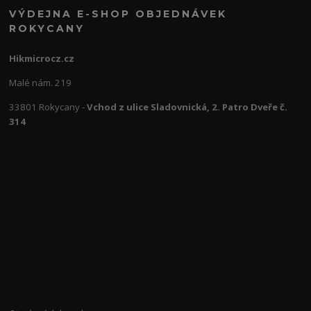
VÝDEJNA E-SHOP OBJEDNÁVEK
ROKYCANY
Hikmicrocz.cz
Malé nám. 219
33801 Rokycany -
Vchod z ulice Sladovnická, 2. Patro Dveře č.
314