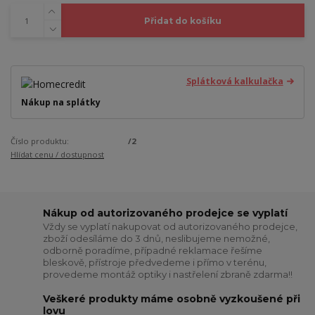
Přidat do košíku
Splátková kalkulačka
Nákup na splátky
Číslo produktu:
/2
Hlídat cenu / dostupnost
Nákup od autorizovaného prodejce se vyplatí
Vždy se vyplatí nakupovat od autorizovaného prodejce,
zboží odesíláme do 3 dnů, neslibujeme nemožné,
odborně poradíme, případné reklamace řešíme
bleskově, přístroje předvedeme i přímo v terénu,
provedeme montáž optiky i nastřelení zbraně zdarma!!
Veškeré produkty máme osobně vyzkoušené při
lovu