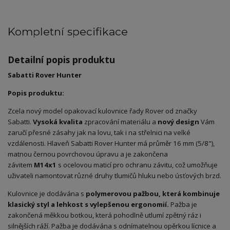
Kompletní specifikace
Detailní popis produktu
Sabatti Rover Hunter
Popis produktu:
Zcela nový model opakovací kulovnice řady Rover od značky
Sabatti.
Vysoká kvalita
zpracování materiálu a
nový
design
Vám
zaručí přesné zásahy jak na lovu, tak i na střelnici na velké
vzdálenosti. Hlaveň Sabatti Rover Hunter má průměr 16 mm (5/8"),
matnou černou povrchovou úpravu a je zakončena
závitem
M14x1
s ocelovou maticí pro ochranu závitu, což umožňuje
uživateli namontovat různé druhy tlumičů hluku nebo úsťových brzd.
Kulovnice je dodávána s
polymerovou pažbou, která kombinuje
klasický styl a lehkost s vylepšenou ergonomií.
Pažba je
zakončená měkkou botkou, která pohodlně utlumí zpětný ráz i
silnějších ráží. Pažba je dodávána s odnímatelnou opěrkou lícnice a