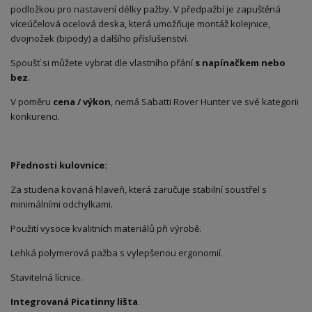
podložkou pro nastavení délky pažby. V předpažbí je zapuštěná
víceúčelová ocelová deska, která umožňuje montáž kolejnice,
dvojnožek (bipody) a dalšího příslušenství.
Spoušť si můžete vybrat dle vlastního přání
s napínačkem nebo
bez
.
V poměru
cena / výkon
, nemá Sabatti Rover Hunter ve své kategorii
konkurenci.
Přednosti kulovnice:
Za studena kovaná hlaveň, která zaručuje stabilní soustřel s
minimálními odchylkami.
Použití vysoce kvalitních materiálů při výrobě.
Lehká polymerová pažba s vylepšenou ergonomií.
Stavitelná lícnice.
Integrovaná Picatinny lišta
.