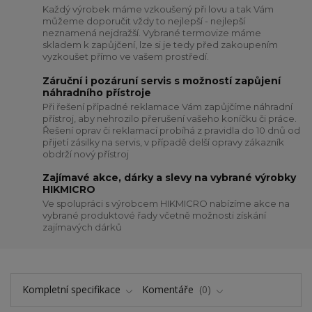
Každý výrobek máme vzkoušený při lovu a tak Vám
můžeme doporučit vždy to nejlepší - nejlepší
neznamená nejdražší. Vybrané termovize máme
skladem k zapůjčení, lze si je tedy před zakoupením
vyzkoušet přímo ve vašem prostředí.
Záruční i pozáruní servis s možností zapůjení
náhradního přístroje
Při řešení případné reklamace Vám zapůjčíme náhradní
přístroj, aby nehrozilo přerušení vašeho koníčku či práce.
Řešení oprav či reklamací probíhá z pravidla do 10 dnů od
přijetí zásilky na servis, v případě delší opravy zákazník
obdrží nový přístroj
Zajímavé akce, dárky a slevy na vybrané výrobky
HIKMICRO
Ve spolupráci s výrobcem HIKMICRO nabízíme akce na
vybrané produktové řady včetně možnosti získání
zajímavých dárků
Kompletní specifikace
Komentáře
0