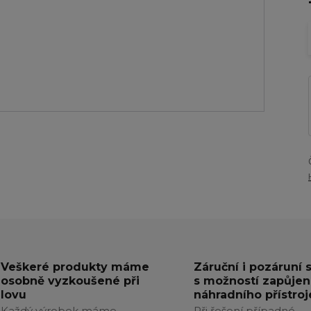
Veškeré produkty máme
Záruční i pozáruní 
osobně vyzkoušené při
s možností zapůjen
lovu
náhradního přístroj
Každý výrobek máme
Při řešení případné