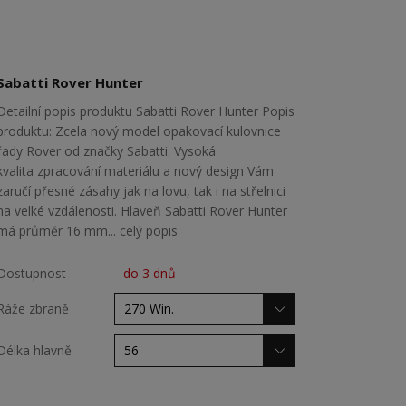
Sabatti Rover Hunter
Detailní popis produktu Sabatti Rover Hunter Popis
produktu: Zcela nový model opakovací kulovnice
řady Rover od značky Sabatti. Vysoká
kvalita zpracování materiálu a nový design Vám
zaručí přesné zásahy jak na lovu, tak i na střelnici
na velké vzdálenosti. Hlaveň Sabatti Rover Hunter
má průměr 16 mm...
celý popis
Dostupnost
do 3 dnů
Ráže zbraně
Délka hlavně