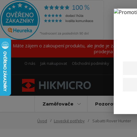
Máte zájem o zakoupení produktu, ale jinde je za lepší ce
prodejna z důvodu 
O nás
Jak nakupovat
Obchodní podmínky
Fotogalerie
Zaměřovače
Pozorovací příst
Úvod
Lovecké potřeby
Sabatti Rover Hunter