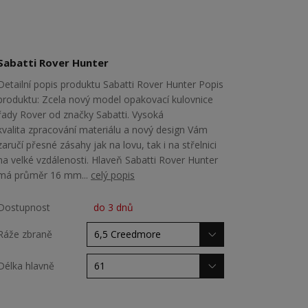
Sabatti Rover Hunter
Detailní popis produktu Sabatti Rover Hunter Popis
produktu: Zcela nový model opakovací kulovnice
řady Rover od značky Sabatti. Vysoká
kvalita zpracování materiálu a nový design Vám
zaručí přesné zásahy jak na lovu, tak i na střelnici
na velké vzdálenosti. Hlaveň Sabatti Rover Hunter
má průměr 16 mm...
celý popis
Dostupnost
do 3 dnů
Ráže zbraně
Délka hlavně