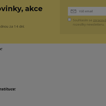
vinky, akce
Souhlasím se
zpracová
rozesílky newsletteru.
ednou za 14 dní.
y:
nstituce: