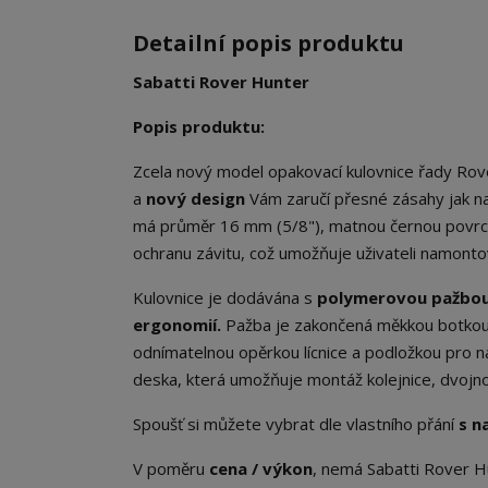
Detailní popis produktu
Sabatti Rover Hunter
Popis produktu:
Zcela nový model opakovací kulovnice řady Rov
a
nový
design
Vám zaručí přesné zásahy jak na 
má průměr 16 mm (5/8"), matnou černou povrc
ochranu závitu, což umožňuje uživateli namonto
Kulovnice je dodávána s
polymerovou pažbou, 
ergonomií.
Pažba je zakončená měkkou botkou, k
odnímatelnou opěrkou lícnice a podložkou pro n
deska, která umožňuje montáž kolejnice, dvojnož
Spoušť si můžete vybrat dle vlastního přání
s n
V poměru
cena / výkon
, nemá Sabatti Rover Hu