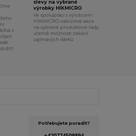
slevy na vybrané
číme
výrobky HIKMICRO
Ve spolupráci s výrobcem
ašeho
HIKMICRO nabízíme akce
ní
na vybrané produktové řady
obíhá z
včetně možnosti získání
řijetí
zajímavých dárků
padě
obdrží
Potřebujete poradit?
+420774509894