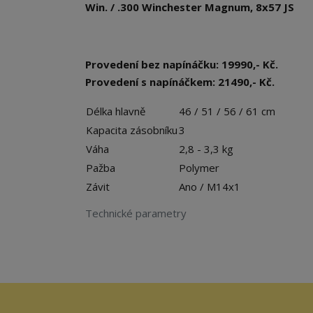
Win. / .300 Winchester Magnum, 8x57 JS
Provedení bez napínáčku: 19990,- Kč.
Provedení s napínáčkem: 21490,- Kč.
Délka hlavně
46 / 51 / 56 / 61 cm
Kapacita zásobníku
3
Váha
2,8 - 3,3 kg
Pažba
Polymer
Závit
Ano / M14x1
Technické parametry