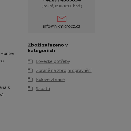
(Po-Pá, 8:30-16:00 hod.)
info@hikmicrocz.cz
Zboží zařazeno v
kategoriích
r Hunter
ro
Lovecké potřeby
Zbraně na zbrojní oprávnění
Kulové zbraně
ána s
Sabatti
vá