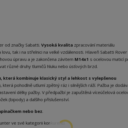
er od značky Sabatti.
Vysoká kvalita
zpracování materiálu
lovu, tak i na střelnici na velké vzdálenosti. Hlaveň Sabatti Rove
hovou úpravu a je zakončena závitem
M14x1
s ocelovou maticí p
vat různé druhy tlumičů hluku nebo úsťových brzd.
která kombinuje klasický styl a lehkost s vylepšenou
terá pohodlně utlumí zpětný ráz i silnějších ráží. Pažba je dodáv
astavení délky pažby. V předpažbí je zapuštěná víceúčelová ocelo
ek (bipody) a dalšího příslušenství.
apínačkem nebo bez
.
nter ve své kategorii konkurenci.