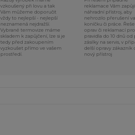
vzkoušený při lovu a tak
reklamace Vám zapůj
Vám můžeme doporučit
náhradní přístroj, aby
vždy to nejlepší - nejlepší
nehrozilo přerušení v
neznamená nejdražší.
koníčku či práce. Řeše
Vybrané termovize máme
oprav či reklamací pr
skladem k zapůjčení, lze si je
pravidla do 10 dnů od p
tedy před zakoupením
zásilky na servis, v pří
vyzkoušet přímo ve vašem
delší opravy zákazník 
prostředí.
nový přístroj