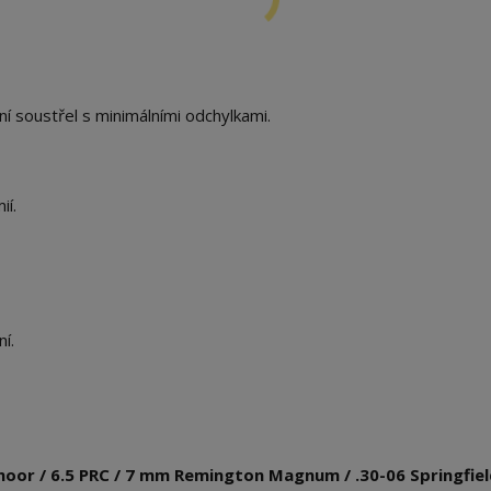
ní soustřel s minimálními odchylkami.
ií.
í.
edmoor / 6.5 PRC / 7 mm Remington Magnum / .30-06 Springfiel