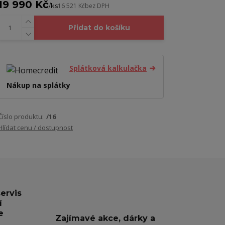
19 990 Kč
/
ks
16 521 Kč
bez DPH
Přidat do košíku
Splátková kalkulačka
Nákup na splátky
Číslo produktu:
/16
Hlídat cenu / dostupnost
servis
í
e
Zajímavé akce, dárky a