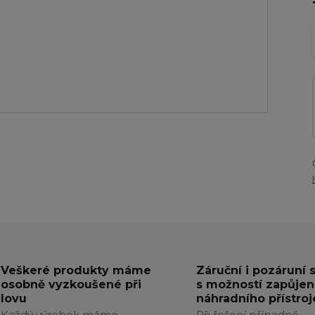
Veškeré produkty máme
Záruční i pozáruní 
osobně vyzkoušené při
s možností zapůjen
lovu
náhradního přístroj
Každý výrobek máme
Při řešení případné