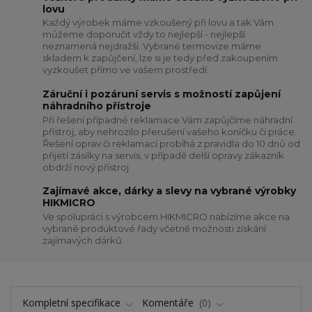
lovu
Každý výrobek máme vzkoušený při lovu a tak Vám
můžeme doporučit vždy to nejlepší - nejlepší
neznamená nejdražší. Vybrané termovize máme
skladem k zapůjčení, lze si je tedy před zakoupením
vyzkoušet přímo ve vašem prostředí.
Záruční i pozáruní servis s možností zapůjení
náhradního přístroje
Při řešení případné reklamace Vám zapůjčíme náhradní
přístroj, aby nehrozilo přerušení vašeho koníčku či práce.
Řešení oprav či reklamací probíhá z pravidla do 10 dnů od
přijetí zásilky na servis, v případě delší opravy zákazník
obdrží nový přístroj
Zajímavé akce, dárky a slevy na vybrané výrobky
HIKMICRO
Ve spolupráci s výrobcem HIKMICRO nabízíme akce na
vybrané produktové řady včetně možnosti získání
zajímavých dárků
Kompletní specifikace
Komentáře
0