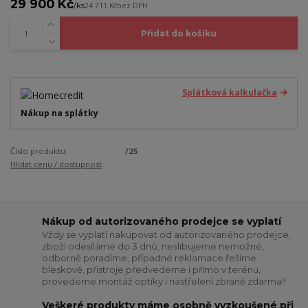
29 900 Kč
/
ks
24 711 Kč
bez DPH
Přidat do košíku
Splátková kalkulačka
Nákup na splátky
Číslo produktu:
/25
Hlídat cenu / dostupnost
Nákup od autorizovaného prodejce se vyplatí
Vždy se vyplatí nakupovat od autorizovaného prodejce,
zboží odesíláme do 3 dnů, neslibujeme nemožné,
odborně poradíme, případné reklamace řešíme
bleskově, přístroje předvedeme i přímo v terénu,
provedeme montáž optiky i nastřelení zbraně zdarma!!
Veškeré produkty máme osobně vyzkoušené při