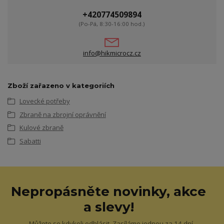
+420774509894
(Po-Pá, 8:30-16:00 hod.)
info@hikmicrocz.cz
Zboží zařazeno v kategoriích
Lovecké potřeby
Zbraně na zbrojní oprávnění
Kulové zbraně
Sabatti
Nepropásněte novinky, akce
a slevy!
Můžete se kdykoli odhlásit. Zasíláme jednou za 14 dní.