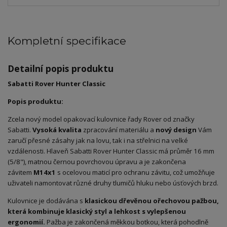
Kompletní specifikace
Detailní popis produktu
Sabatti Rover Hunter Classic
Popis produktu:
Zcela nový model opakovací kulovnice řady Rover od značky
Sabatti.
Vysoká kvalita
zpracování materiálu a
nový
design
Vám
zaručí přesné zásahy jak na lovu, tak i na střelnici na velké
vzdálenosti. Hlaveň Sabatti Rover Hunter Classic má průměr 16 mm
(5/8"), matnou černou povrchovou úpravu a je zakončena
závitem
M14x1
s ocelovou maticí pro ochranu závitu, což umožňuje
uživateli namontovat různé druhy tlumičů hluku nebo úsťových brzd.
Kulovnice je dodávána s
klasickou dřevěnou ořechovou pažbou,
která kombinuje klasický styl a lehkost s vylepšenou
ergonomií.
Pažba je zakončená měkkou botkou, která pohodlně