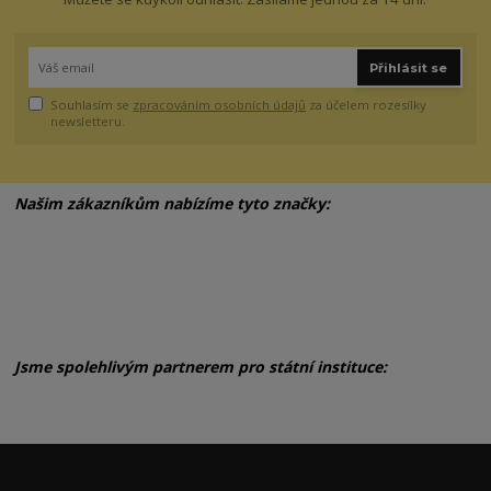
Přihlásit se
Souhlasím se
zpracováním osobních údajů
za účelem rozesílky
newsletteru.
Našim zákazníkům nabízíme tyto značky:
Jsme spolehlivým partnerem pro státní instituce: