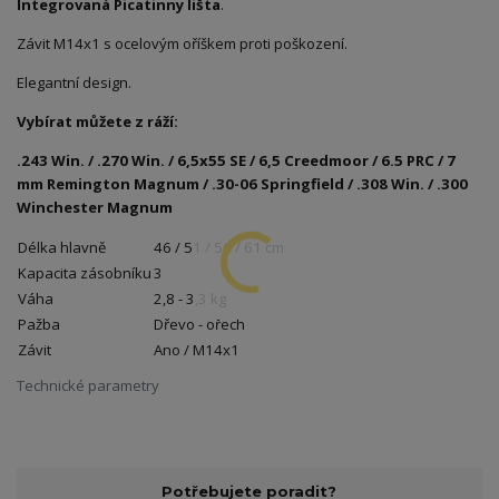
Integrovaná Picatinny lišta
.
Závit M14x1 s ocelovým oříškem proti poškození.
Elegantní design.
Vybírat můžete z ráží:
.243 Win. / .270 Win. / 6,5x55 SE / 6,5 Creedmoor / 6.5 PRC / 7
mm Remington Magnum / .30-06 Springfield / .308 Win. / .300
Winchester Magnum
Délka hlavně
46 / 51 / 56 / 61 cm
Kapacita zásobníku
3
Váha
2,8 - 3,3 kg
Pažba
Dřevo - ořech
Závit
Ano / M14x1
Technické parametry
Potřebujete poradit?