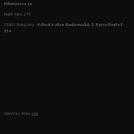
Hikmicrocz.cz
Malé nám. 219
33801 Rokycany -
Vchod z ulice Sladovnická, 2. Patro Dveře č.
314
Otevírací doba
zde