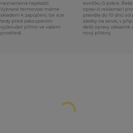
neznamená nejdražší.
koníčku či práce. Řeše
Vybrané termovize máme
oprav či reklamací pr
skladem k zapůjčení, lze si je
pravidla do 10 dnů od p
tedy před zakoupením
zásilky na servis, v pří
vyzkoušet přímo ve vašem
delší opravy zákazník 
prostředí.
nový přístroj