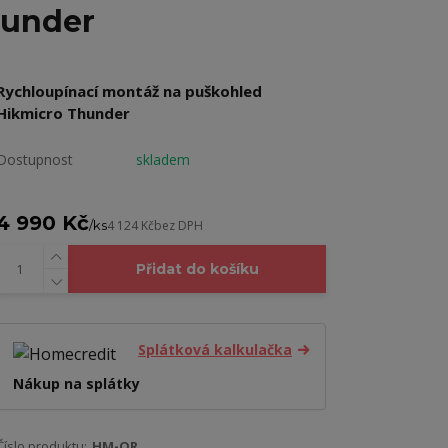
hunder
Rychloupínací montáž na puškohled
Hikmicro Thunder
Dostupnost
skladem
4 990 Kč
/
ks
4 124 Kč
bez DPH
Přidat do košíku
Splátková kalkulačka
Nákup na splátky
Číslo produktu:
HM-QR