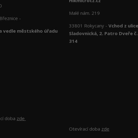
Hikmicrocz.cz
10
Malé nám. 219
Březnice -
33801 Rokycany -
Vchod z ulic
 vedle městského úřadu
Sladovnická, 2. Patro Dveře č.
314
ací doba
zde
Otevírací doba
zde