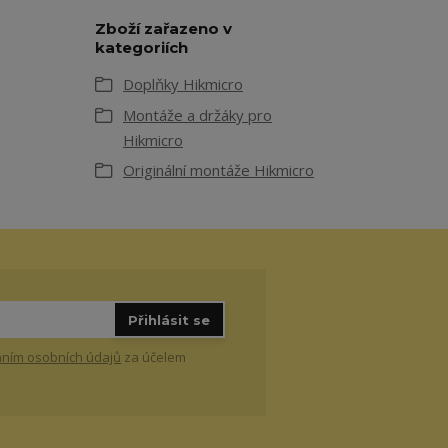
Zboží zařazeno v
kategoriích
Doplňky Hikmicro
Montáže a držáky pro
Hikmicro
Originální montáže Hikmicro
Přihlásit se
ním osobních údajů
za účelem