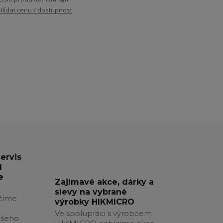
Hlídat cenu / dostupnost
servis
í
e
Zajímavé akce, dárky a
slevy na vybrané
číme
výrobky HIKMICRO
Ve spolupráci s výrobcem
ašeho