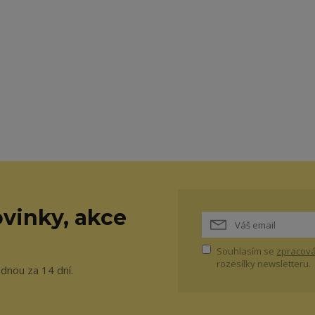
vinky, akce
Souhlasím se
zpracová
rozesílky newsletteru.
ednou za 14 dní.