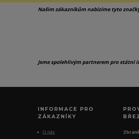
Našim zákazníkům nabízíme tyto značk
Jsme spolehlivým partnerem pro státní i
INFORMACE PRO
PRO
ZÁKAZNÍKY
BŘE
O nás
Zbraně