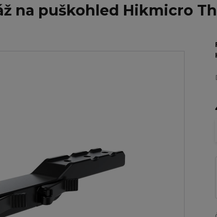
áž na puškohled Hikmicro T