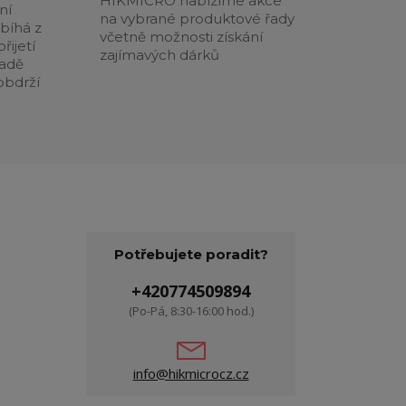
HIKMICRO nabízíme akce
ní
na vybrané produktové řady
obíhá z
včetně možnosti získání
řijetí
zajímavých dárků
padě
obdrží
Potřebujete poradit?
+420774509894
(Po-Pá, 8:30-16:00 hod.)
info@hikmicrocz.cz