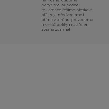
nemožné, odborně
poradíme, případné
reklamace řešíme bleskově,
přístroje předvedeme i
přímo v terénu, provedeme
montáž optiky i nastřelení
zbraně zdarma!!