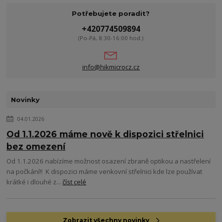
Potřebujete poradit?
+420774509894
(Po-Pá, 8:30-16:00 hod.)
info@hikmicrocz.cz
Novinky
04.01.2026
Od 1.1.2026 máme nově k dispozici střelnici
bez omezení
Od 1.1.2026 nabízíme možnost osazení zbraně optikou a nastřelení
na počkání!! K dispozici máme venkovní střelnici kde lze používat
krátké i dlouhé z...
číst celé
Zobrazit všechny novinky