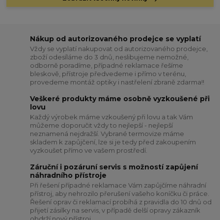
Nákup od autorizovaného prodejce se vyplatí
Vždy se vyplatí nakupovat od autorizovaného prodejce,
zboží odesíláme do 3 dnů, neslibujeme nemožné,
odborně poradíme, případné reklamace řešíme
bleskově, přístroje předvedeme i přímo v terénu,
provedeme montáž optiky i nastřelení zbraně zdarma!!
Veškeré produkty máme osobně vyzkoušené při
lovu
Každý výrobek máme vzkoušený při lovu a tak Vám
můžeme doporučit vždy to nejlepší - nejlepší
neznamená nejdražší. Vybrané termovize máme
skladem k zapůjčení, lze si je tedy před zakoupením
vyzkoušet přímo ve vašem prostředí.
Záruční i pozáruní servis s možností zapůjení
náhradního přístroje
Při řešení případné reklamace Vám zapůjčíme náhradní
přístroj, aby nehrozilo přerušení vašeho koníčku či práce.
Řešení oprav či reklamací probíhá z pravidla do 10 dnů od
přijetí zásilky na servis, v případě delší opravy zákazník
obdrží nový přístroj