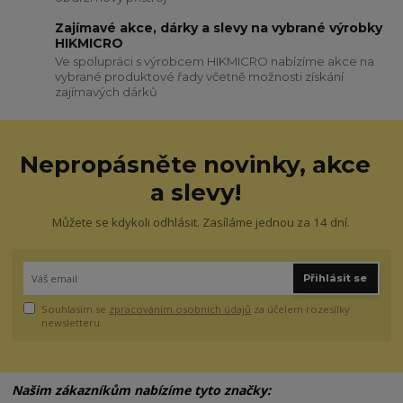
Zajímavé akce, dárky a slevy na vybrané výrobky
HIKMICRO
Ve spolupráci s výrobcem HIKMICRO nabízíme akce na
vybrané produktové řady včetně možnosti získání
zajímavých dárků
Nepropásněte novinky, akce
a slevy!
Můžete se kdykoli odhlásit. Zasíláme jednou za 14 dní.
Přihlásit se
Souhlasím se
zpracováním osobních údajů
za účelem rozesílky
newsletteru.
Našim zákazníkům nabízíme tyto značky: