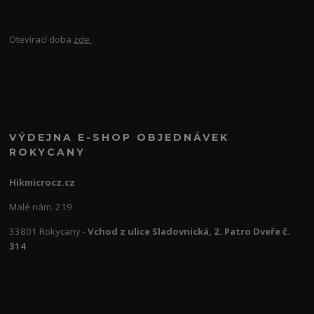
Otevírací doba
zde
VÝDEJNA E-SHOP OBJEDNÁVEK
ROKYCANY
Hikmicrocz.cz
Malé nám. 219
33801 Rokycany -
Vchod z ulice Sladovnická, 2. Patro Dveře č.
314