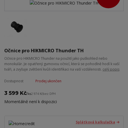
Očnice pro HIKMICRO Thunder TH
Očnice pro HIKMICRO Thunder na použití jako puškohled nebo
monokulár. Je opatřený gumovou očnicí, která se pohodlně hodí k vaší
tváři, a zvyšuje zvětšení kvůli identifikaci na vaší vzdálenosti.
celý popis
Dostupnost
Prodej ukončen
3 599 Kč
/
ks
2 974 Kč
bez DPH
Momentálně není k dispozici
Splátková kalkulačka