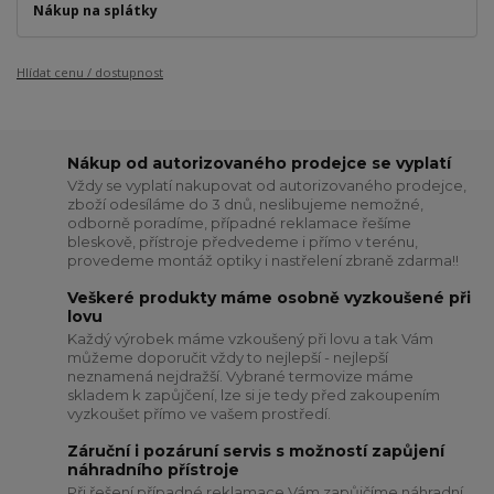
Nákup na splátky
Hlídat cenu / dostupnost
Nákup od autorizovaného prodejce se vyplatí
Vždy se vyplatí nakupovat od autorizovaného prodejce,
zboží odesíláme do 3 dnů, neslibujeme nemožné,
odborně poradíme, případné reklamace řešíme
bleskově, přístroje předvedeme i přímo v terénu,
provedeme montáž optiky i nastřelení zbraně zdarma!!
Veškeré produkty máme osobně vyzkoušené při
lovu
Každý výrobek máme vzkoušený při lovu a tak Vám
můžeme doporučit vždy to nejlepší - nejlepší
neznamená nejdražší. Vybrané termovize máme
skladem k zapůjčení, lze si je tedy před zakoupením
vyzkoušet přímo ve vašem prostředí.
Záruční i pozáruní servis s možností zapůjení
náhradního přístroje
Při řešení případné reklamace Vám zapůjčíme náhradní