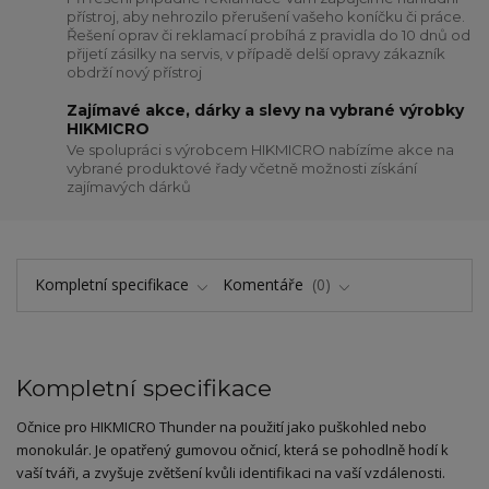
přístroj, aby nehrozilo přerušení vašeho koníčku či práce.
Řešení oprav či reklamací probíhá z pravidla do 10 dnů od
přijetí zásilky na servis, v případě delší opravy zákazník
obdrží nový přístroj
Zajímavé akce, dárky a slevy na vybrané výrobky
HIKMICRO
Ve spolupráci s výrobcem HIKMICRO nabízíme akce na
vybrané produktové řady včetně možnosti získání
zajímavých dárků
Kompletní specifikace
Komentáře
0
Kompletní specifikace
Očnice pro HIKMICRO Thunder na použití jako puškohled nebo
monokulár. Je opatřený gumovou očnicí, která se pohodlně hodí k
vaší tváři, a zvyšuje zvětšení kvůli identifikaci na vaší vzdálenosti.