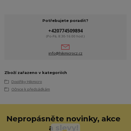
Potřebujete poradit?
+420774509894
(Po-Pá, 8:30-16:00 hod.)
info@hikmicrocz.cz
Zboží zařazeno v kategoriích
Doplňky Hikmicro
Očnice k předsádkám
Nepropásněte novinky, akce
a slevy!