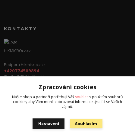
KONTAKTY
HIKMICROcz.cz
Podpora Hikmikrocz.cz
+420774509894
(Po-Pá, 8:30-16:00 hod.)
Zpracování cookies
info@hikmicrocz.cz
Náš e-shop a partneři potřebují Váš
souhlas
s použitím souborů
cookies, aby Vám mohli zobrazovat informace týkající se Vašich
zájmů.
Nastavení
Souhlasím
Všechna práva vyhrazena S.G.E.C s.r.o. 2024