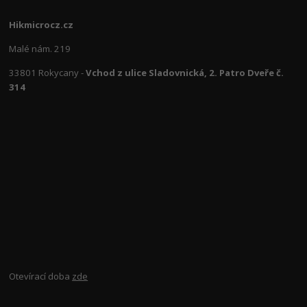
Hikmicrocz.cz
Malé nám. 219
33801 Rokycany -
Vchod z ulice Sladovnická, 2. Patro Dveře č.
314
Otevírací doba
zde