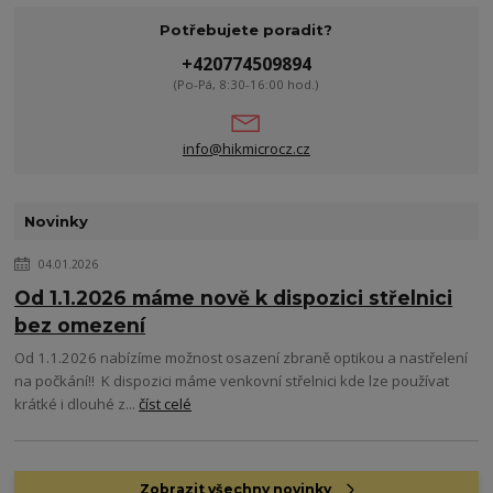
Potřebujete poradit?
+420774509894
(Po-Pá, 8:30-16:00 hod.)
info@hikmicrocz.cz
Novinky
04.01.2026
Od 1.1.2026 máme nově k dispozici střelnici
bez omezení
Od 1.1.2026 nabízíme možnost osazení zbraně optikou a nastřelení
na počkání!! K dispozici máme venkovní střelnici kde lze používat
krátké i dlouhé z...
číst celé
Zobrazit všechny novinky