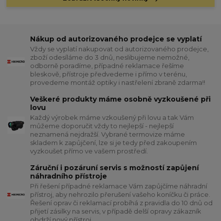
Nákup od autorizovaného prodejce se vyplatí
Vždy se vyplatí nakupovat od autorizovaného prodejce,
zboží odesíláme do 3 dnů, neslibujeme nemožné,
odborně poradíme, případné reklamace řešíme
bleskově, přístroje předvedeme i přímo v terénu,
provedeme montáž optiky i nastřelení zbraně zdarma!!
Veškeré produkty máme osobně vyzkoušené při
lovu
Každý výrobek máme vzkoušený při lovu a tak Vám
můžeme doporučit vždy to nejlepší - nejlepší
neznamená nejdražší. Vybrané termovize máme
skladem k zapůjčení, lze si je tedy před zakoupením
vyzkoušet přímo ve vašem prostředí.
Záruční i pozáruní servis s možností zapůjení
náhradního přístroje
Při řešení případné reklamace Vám zapůjčíme náhradní
přístroj, aby nehrozilo přerušení vašeho koníčku či práce.
Řešení oprav či reklamací probíhá z pravidla do 10 dnů od
přijetí zásilky na servis, v případě delší opravy zákazník
obdrží nový přístroj