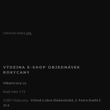
Otevírací doba
zde
VÝDEJNA E-SHOP OBJEDNÁVEK
ROKYCANY
Hikmicrocz.cz
Malé nám. 219
33801 Rokycany -
Vchod z ulice Sladovnická, 2. Patro Dveře č.
314