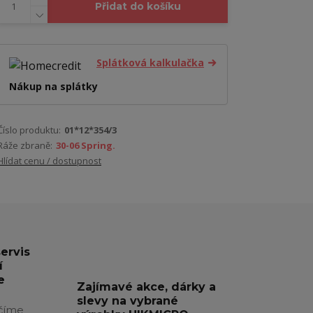
Přidat do košíku
Splátková kalkulačka
Nákup na splátky
Číslo produktu:
01*12*354/3
Ráže zbraně:
30-06 Spring.
Hlídat cenu / dostupnost
servis
í
e
Zajímavé akce, dárky a
slevy na vybrané
číme