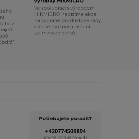
výrobky HIKMICRO
Ve spolupráci s výrobcem
ašeho
HIKMICRO nabízíme akce
ní
na vybrané produktové řady
obíhá z
včetně možnosti získání
řijetí
zajímavých dárků
padě
obdrží
Potřebujete poradit?
+420774509894
(Po-Pá, 8:30-16:00 hod.)