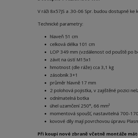
V ráži 8x57JS a .30-06 Spr. budou dostupné ke 
Technické parametry:
hlaveň 51 cm
celková délka 101 cm
LOP 349 mm (vzdálenost od pouště po b
závit na ústí M15x1
hmotnost (dle ráže) cca 3,1 kg
zásobník 3+1
průměr hlavně 17 mm
2 polohová pojistka, v zajištěné pozici nel
odnímatelná botka
úhel uzamčení 250°, 66 mm²
momentová spoušť, nastavitelná 700-170
kovové díly mají povrchovou úpravu Plasm
Při koupi nové zbraně včetně montáže mát