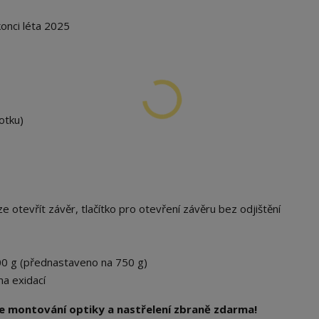
konci léta 2025
otku)
ze otevřít závěr, tlačítko pro otevření závěru bez odjištění
0 g (přednastaveno na 750 g)
a exidací
e montování optiky a nastřelení zbraně zdarma!