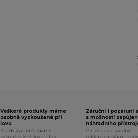
Veškeré produkty máme
Záruční i pozáruní 
osobně vyzkoušené při
s možností zapůjen
lovu
náhradního přístroj
Každý výrobek máme
Při řešení případné
vzkoušený při lovu a tak
reklamace Vám zapůj