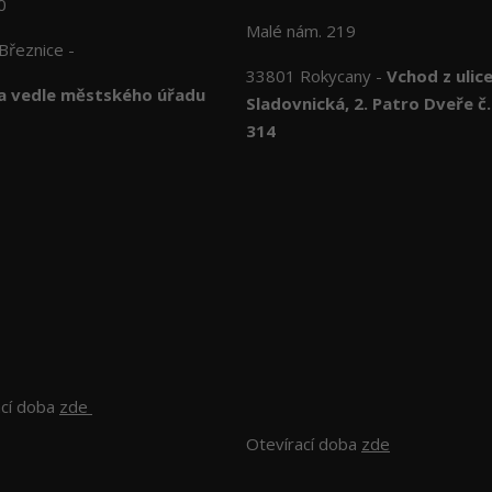
10
Malé nám. 219
Březnice -
33801 Rokycany -
Vchod z ulic
 vedle městského úřadu
Sladovnická, 2. Patro Dveře č.
314
ací doba
zde
Otevírací doba
zde