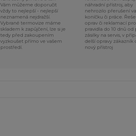
Vám můžeme doporučit
náhradní přístroj, aby
vždy to nejlepší - nejlepší
nehrozilo přerušení v
neznamená nejdražší.
koníčku či práce. Řeše
Vybrané termovize máme
oprav či reklamací pr
skladem k zapůjčení, lze si je
pravidla do 10 dnů od p
tedy před zakoupením
zásilky na servis, v pří
vyzkoušet přímo ve vašem
delší opravy zákazník 
prostředí.
nový přístroj