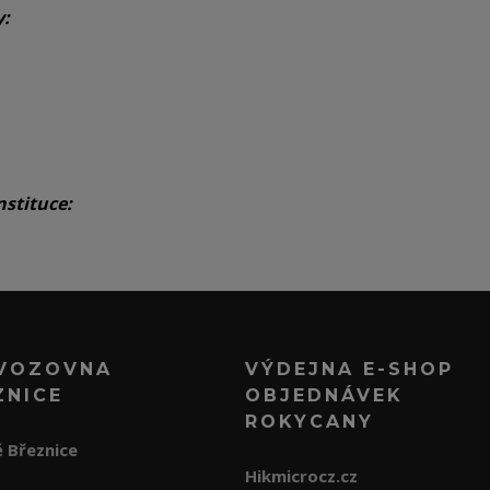
y:
nstituce:
VOZOVNA
VÝDEJNA E-SHOP
ZNICE
OBJEDNÁVEK
ROKYCANY
 Březnice
Hikmicrocz.cz