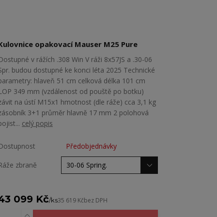
Kulovnice opakovací Mauser M25 Pure
Dostupné v rážích .308 Win V ráži 8x57JS a .30-06
Spr. budou dostupné ke konci léta 2025 Technické
parametry: hlaveň 51 cm celková délka 101 cm
LOP 349 mm (vzdálenost od pouště po botku)
závit na ústí M15x1 hmotnost (dle ráže) cca 3,1 kg
zásobník 3+1 průměr hlavně 17 mm 2 polohová
pojist...
celý popis
Dostupnost
Předobjednávky
Ráže zbraně
43 099 Kč
/
ks
35 619 Kč
bez DPH