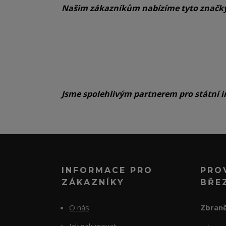
Našim zákazníkům nabízíme tyto značk
Jsme spolehlivým partnerem pro státní i
INFORMACE PRO
PRO
ZÁKAZNÍKY
BŘE
O nás
Zbraně
Jak nakupovat