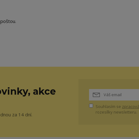
 poštou.
vinky, akce
Souhlasím se
zpracová
rozesílky newsletteru.
ednou za 14 dní.