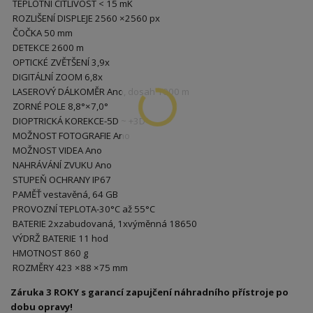
TEPLOTNÍ CITLIVOST < 15 mK
ROZLIŠENÍ DISPLEJE 2560 ×2560 px
ČOČKA 50 mm
DETEKCE 2600 m
OPTICKÉ ZVĚTŠENÍ 3,9x
DIGITÁLNÍ ZOOM 6,8x
LASEROVÝ DÁLKOMĚR Ano, dosah 1000 m
ZORNÉ POLE 8,8°×7,0°
DIOPTRICKÁ KOREKCE-5D ~ +3D
MOŽNOST FOTOGRAFIE Ano
MOŽNOST VIDEA Ano
NAHRÁVÁNÍ ZVUKU Ano
STUPEŇ OCHRANY IP67
PAMĚŤ vestavěná, 64 GB
PROVOZNÍ TEPLOTA-30°C až 55°C
BATERIE 2xzabudovaná, 1xvýměnná 18650
VÝDRŽ BATERIE 11 hod
HMOTNOST 860 g
ROZMĚRY 423 ×88 ×75 mm
Záruka 3 ROKY s garancí zapujčení náhradního přístroje po
dobu opravy!