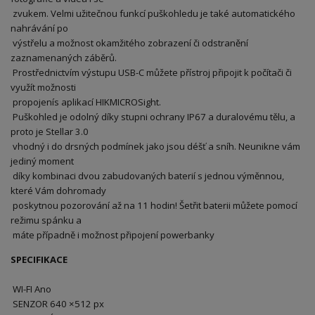
zvukem. Velmi užitečnou funkcí puškohledu je také automatického
nahrávání po
výstřelu a možnost okamžitého zobrazení či odstranění
zaznamenaných záběrů.
Prostřednictvím výstupu USB-C můžete přístroj připojit k počítači či
využít možnosti
propojenís aplikací HIKMICROSight.
Puškohled je odolný díky stupni ochrany IP67 a duralovému tělu, a
proto je Stellar 3.0
vhodný i do drsných podmínek jako jsou déšť a sníh. Neunikne vám
jediný moment
díky kombinaci dvou zabudovaných baterií s jednou výměnnou,
které Vám dohromady
poskytnou pozorování až na 11 hodin! Šetřit baterii můžete pomocí
režimu spánku a
máte případně i možnost připojení powerbanky
SPECIFIKACE
WI-FI Ano
SENZOR 640 ×512 px