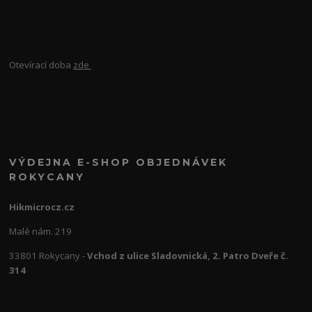
Otevírací doba
zde
VÝDEJNA E-SHOP OBJEDNÁVEK
ROKYCANY
Hikmicrocz.cz
Malé nám. 219
33801 Rokycany -
Vchod z ulice Sladovnická, 2. Patro Dveře č.
314