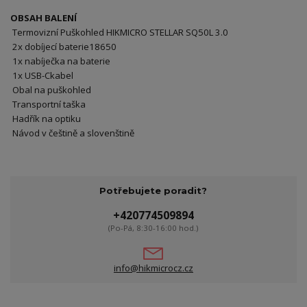
OBSAH BALENÍ
Termovizní Puškohled HIKMICRO STELLAR SQ50L 3.0
2x dobíjecí baterie18650
1x nabíječka na baterie
1x USB-Ckabel
Obal na puškohled
Transportní taška
Hadřík na optiku
Návod v češtině a slovenštině
Potřebujete poradit?
+420774509894
(Po-Pá, 8:30-16:00 hod.)
info@hikmicrocz.cz