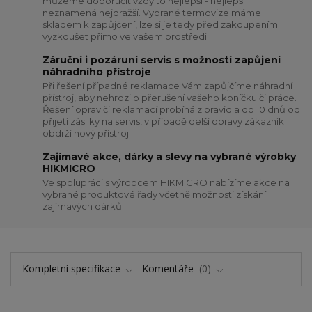
můžeme doporučit vždy to nejlepší - nejlepší
neznamená nejdražší. Vybrané termovize máme
skladem k zapůjčení, lze si je tedy před zakoupením
vyzkoušet přímo ve vašem prostředí.
Záruční i pozáruní servis s možností zapůjení
náhradního přístroje
Při řešení případné reklamace Vám zapůjčíme náhradní
přístroj, aby nehrozilo přerušení vašeho koníčku či práce.
Řešení oprav či reklamací probíhá z pravidla do 10 dnů od
přijetí zásilky na servis, v případě delší opravy zákazník
obdrží nový přístroj
Zajímavé akce, dárky a slevy na vybrané výrobky
HIKMICRO
Ve spolupráci s výrobcem HIKMICRO nabízíme akce na
vybrané produktové řady včetně možnosti získání
zajímavých dárků
Kompletní specifikace
Komentáře
0