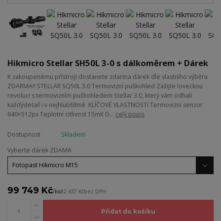
Hikmicro Stellar SH50L 3-0 s dálkoměrem + Dárek
K zakoupenému přístroji dostanete zdarma dárek dle vlastního výběru
ZDARMA!! STELLAR SQ50L 3.0 Termovizní puškohled Zažijte loveckou
revoluci s termovizním puškohledem Stellar 3.0, který vám odhalí
každýdetail i v nejhlubšítmě KLÍČOVÉ VLASTNOSTI Termovizní senzor
640×512px Teplotní citlivost 15mK D...
celý popis
Dostupnost
Skladem
Vyberte dárek ZDAMA
99 749 Kč
/
ks
82 437 Kč
bez DPH
Přidat do košíku