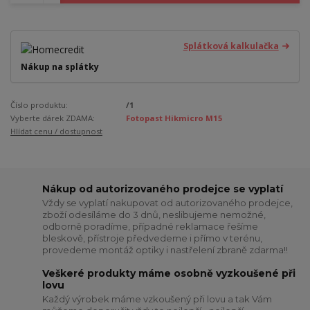
Splátková kalkulačka
Nákup na splátky
Číslo produktu:
/1
Vyberte dárek ZDAMA:
Fotopast Hikmicro M15
Hlídat cenu / dostupnost
Nákup od autorizovaného prodejce se vyplatí
Vždy se vyplatí nakupovat od autorizovaného prodejce,
zboží odesíláme do 3 dnů, neslibujeme nemožné,
odborně poradíme, případné reklamace řešíme
bleskově, přístroje předvedeme i přímo v terénu,
provedeme montáž optiky i nastřelení zbraně zdarma!!
Veškeré produkty máme osobně vyzkoušené při
lovu
Každý výrobek máme vzkoušený při lovu a tak Vám