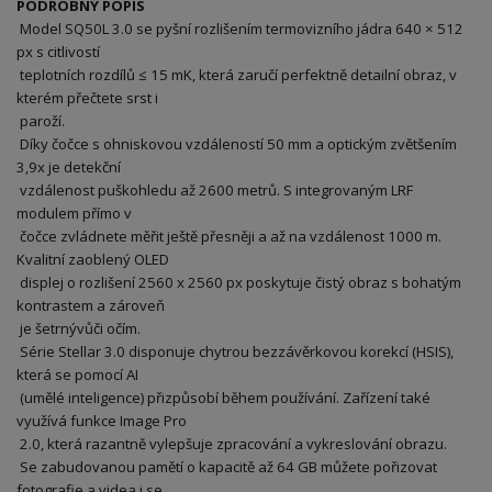
PODROBNÝ POPIS
Model SQ50L 3.0 se pyšní rozlišením termovizního jádra 640 × 512
px s citlivostí
teplotních rozdílů ≤ 15 mK, která zaručí perfektně detailní obraz, v
kterém přečtete srst i
paroží.
Díky čočce s ohniskovou vzdáleností 50 mm a optickým zvětšením
3,9x je detekční
vzdálenost puškohledu až 2600 metrů. S integrovaným LRF
modulem přímo v
čočce zvládnete měřit ještě přesněji a až na vzdálenost 1000 m.
Kvalitní zaoblený OLED
displej o rozlišení 2560 x 2560 px poskytuje čistý obraz s bohatým
kontrastem a zároveň
je šetrnývůči očím.
Série Stellar 3.0 disponuje chytrou bezzávěrkovou korekcí (HSIS),
která se pomocí AI
(umělé inteligence) přizpůsobí během používání. Zařízení také
využívá funkce Image Pro
2.0, která razantně vylepšuje zpracování a vykreslování obrazu.
Se zabudovanou pamětí o kapacitě až 64 GB můžete pořizovat
fotografie a videa i se