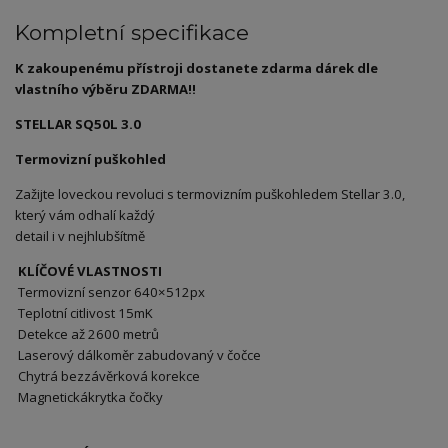
Kompletní specifikace
K zakoupenému přístroji dostanete zdarma dárek dle
vlastního výběru ZDARMA!!
STELLAR SQ50L 3.0
Termovizní puškohled
Zažijte loveckou revoluci s termovizním puškohledem Stellar 3.0,
který vám odhalí každý
detail i v nejhlubšítmě
KLÍČOVÉ VLASTNOSTI
Termovizní senzor 640×512px
Teplotní citlivost 15mK
Detekce až 2600 metrů
Laserový dálkoměr zabudovaný v čočce
Chytrá bezzávěrková korekce
Magnetickákrytka čočky