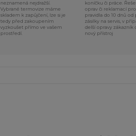
neznamená nejdražší.
koníčku či práce. Řeše
Vybrané termovize máme
oprav či reklamací pr
skladem k zapůjčení, lze si je
pravidla do 10 dnů od p
tedy před zakoupením
zásilky na servis, v pří
vyzkoušet přímo ve vašem
delší opravy zákazník 
prostředí.
nový přístroj