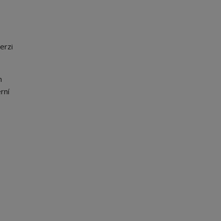
erzi
h
rní