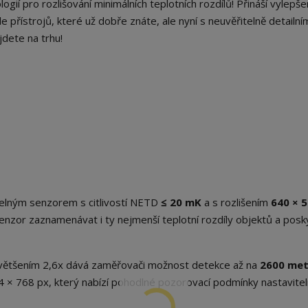
ií pro rozlišování minimálních teplotních rozdílů! Přináší vylepš
 přístrojů, které už dobře znáte, ale nyní s neuvěřitelně detailní
jdete na trhu!
elným senzorem s citlivostí NETD
≤ 20 mK
a s rozlišením
640 × 
senzor zaznamenávat i ty nejmenší teplotní rozdíly objektů a pos
ětšením 2,6x dává zaměřovači možnost detekce až na
2600 me
4 × 768 px, který nabízí pohodlné pozorovací podmínky nastavite