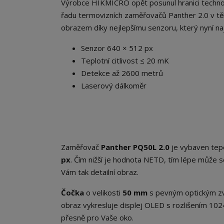
Výrobce HIKMICRO opět posunul hranici technolog
řadu termovizních zaměřovačů Panther 2.0 v těle
obrazem díky nejlepšímu senzoru, který nyní na
Senzor 640 × 512 px
Teplotní citlivost ≤ 20 mK
Detekce až 2600 metrů
Laserový dálkoměr
Zaměřovač
Panther PQ50L 2.0
je vybaven tep
px
. Čím nižší je hodnota NETD, tím lépe může 
Vám tak detailní obraz.
Čočka
o velikosti
50 mm
s pevným optickým zv
obraz vykresluje displej OLED s rozlišením 102
přesně pro Vaše oko.