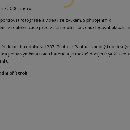
m až 600 metrů.
řizovat fotografie a videa i se zvukem. S připojením k
u v reálném čase přes Vaše mobilní zařízení, sledovat aktuální v
oděodolnost a odolnost IP67. Proto je Panther vhodný i do drsnýc
ará jedna výměnná Li-ion baterie a je možné dobíjení využít i exte
ánku.
ní přístroj!!