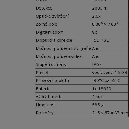
Detekce
2600 m
Optické zvětšení
2,6x
Zorné pole
8.80° × 7.03°
Digitální zoom
8x
Dioptrická korekce
-5D-+3D
Možnost pořízení fotografie
Ano
Možnost pořízení videa
Ano
Stupeň ochrany
IP67
Paměť
vestavěný, 16 GB
Provozní teplota
-30°C až 55°C
Baterie
1x 18650
Výdrž baterie
5 hod
Hmotnost
585 g
Rozměry
215 x 67 x 87 mm