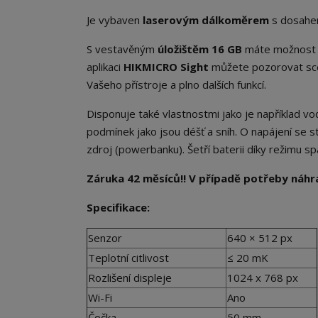
Je vybaven
laserovým dálkoměrem
s dosahe
S vestavěným
úložištěm 16 GB
máte možnost po
aplikaci
HIKMICRO Sight
můžete pozorovat scén
Vašeho přístroje a plno dalších funkcí.
Disponuje také vlastnostmi jako je například v
podmínek jako jsou déšť a sníh. O napájení se st
zdroj (powerbanku). Šetří baterii díky režimu sp
Záruka 42 měsíců!! V případě potřeby náhrad
Specifikace:
Senzor
640 × 512 px
Teplotní citlivost
≤ 20 mK
Rozlišení displeje
1024 x 768 px
Wi-Fi
Ano
Čočka
50 mm