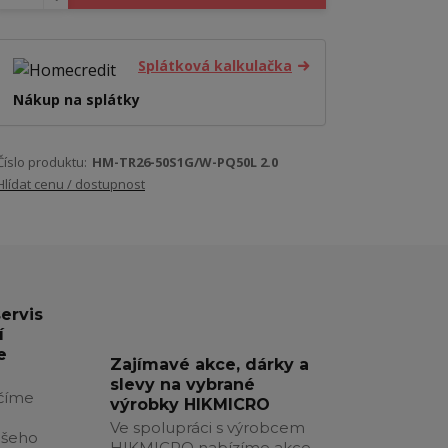
Splátková kalkulačka
Nákup na splátky
Číslo produktu:
HM-TR26-50S1G/W-PQ50L 2.0
Hlídat cenu / dostupnost
servis
í
e
Zajímavé akce, dárky a
slevy na vybrané
číme
výrobky HIKMICRO
Ve spolupráci s výrobcem
ašeho
HIKMICRO nabízíme akce