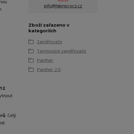
enou
info@hikmicrocz.cz
m
Zboží zařazeno v
kategoriích
Zaměřovače
Termovizní zaměřovače
Panther
Panther 2.0
512
kytnout
trů
. Celý
lné