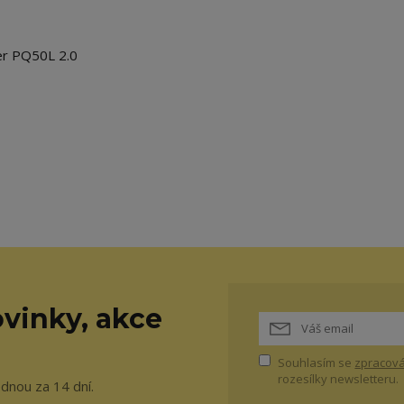
r PQ50L 2.0
vinky, akce
Souhlasím se
zpracová
rozesílky newsletteru.
ednou za 14 dní.