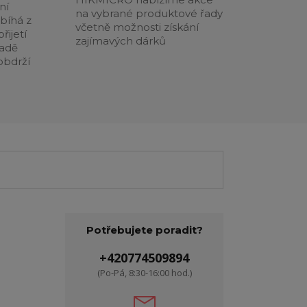
ní
na vybrané produktové řady
obíhá z
včetně možnosti získání
řijetí
zajímavých dárků
padě
obdrží
Potřebujete poradit?
+420774509894
(Po-Pá, 8:30-16:00 hod.)