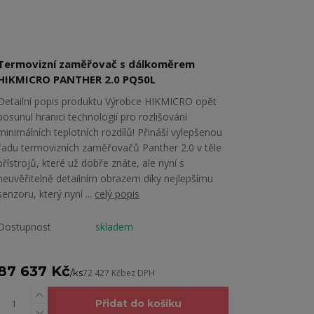
Termovizní zaměřovač s dálkoměrem
HIKMICRO PANTHER 2.0 PQ50L
Detailní popis produktu Výrobce HIKMICRO opět
posunul hranici technologií pro rozlišování
minimálních teplotních rozdílů! Přináší vylepšenou
řadu termovizních zaměřovačů Panther 2.0 v těle
přístrojů, které už dobře znáte, ale nyní s
neuvěřitelně detailním obrazem díky nejlepšímu
senzoru, který nyní ...
celý popis
Dostupnost
skladem
87 637 Kč
/
ks
72 427 Kč
bez DPH
Přidat do košíku