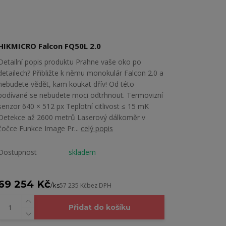
HIKMICRO Falcon FQ50L 2.0
Detailní popis produktu Prahne vaše oko po
detailech? Přibližte k němu monokulár Falcon 2.0 a
nebudete vědět, kam koukat dřív! Od této
podívané se nebudete moci odtrhnout. Termovizní
senzor 640 × 512 px Teplotní citlivost ≤ 15 mK
Detekce až 2600 metrů Laserový dálkoměr v
čočce Funkce Image Pr...
celý popis
Dostupnost
skladem
69 254 Kč
/
ks
57 235 Kč
bez DPH
Přidat do košíku