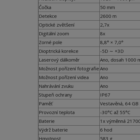
Čočka
50 mm
Detekce
2600 m
Optické zvětšení
2,7x
Digitální zoom
8x
Zorné pole
8,8° × 7,0°
Dioptrická korekce
-5D ∼ +3D
Laserový dálkoměr
Ano, dosah 1000 
Možnost pořízení fotografie
Ano
Možnost pořízení videa
Ano
Nahrávání zvuku
Ano
Stupeň ochrany
IP67
Paměť
Vestavěná, 64 GB
Provozní teplota
-30°C až 55°C
Baterie
1x výměnná 2170
Výdrž baterie
6 hod
Hmotnost
583 g