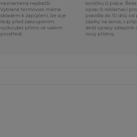
neznamená nejdražší.
koníčku či práce. Řeše
Vybrané termovize máme
oprav či reklamací pr
skladem k zapůjčení, lze si je
pravidla do 10 dnů od p
tedy před zakoupením
zásilky na servis, v pří
vyzkoušet přímo ve vašem
delší opravy zákazník 
prostředí.
nový přístroj