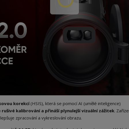
kovou korekcí
(HSIS), která se pomocí AI (umělé inteligence)
 rušivé kalibrování a přináší plynulejší vizuální zážitek
. Zaříze
ylepšuje zpracování a vykreslování obrazu.