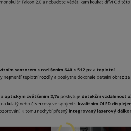
 monokulár Falcon 2.0 a nebudete vědět, kam koukat dřív! Od této
izním senzorem s rozlišením
640 × 512 px
a
teplotní
 ty nejmenší teplotní rozdíly a poskytne dokonale detailní obraz za
a
optickým zvětšením
2,7x
poskytuje
detekční vzdálenost a
na kulatý nebo čtvercový ve spojení s
kvalitním OLED displeje
pozorování. K tomu nechybí přesný
integrovaný laserový dálko