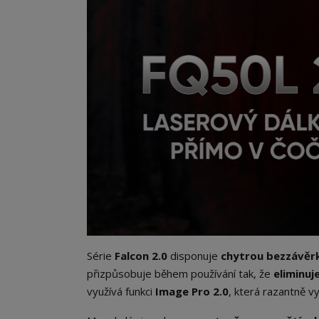
Série
Falcon 2.0
disponuje
chytrou bezzávěr
přizpůsobuje během používání tak, že
eliminuje
využívá funkci
Image Pro 2.0
, která razantně v