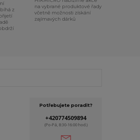
HIKMICRO nabízíme akce
ní
na vybrané produktové řady
obíhá z
včetně možnosti získání
řijetí
zajímavých dárků
padě
obdrží
Potřebujete poradit?
+420774509894
(Po-Pá, 8:30-16:00 hod.)