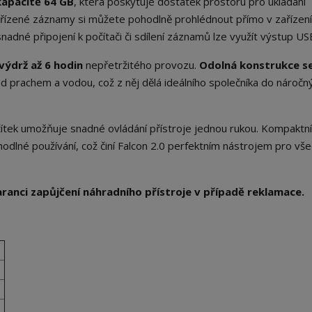
kapacitě
64 GB
, která poskytuje dostatek prostoru pro ukládání
Pořízené záznamy si můžete pohodlně prohlédnout přímo v zařízen
nadné připojení k počítači či sdílení záznamů lze využít výstup US
výdrž až
6 hodin
nepřetržitého provozu.
Odolná konstrukce s
d prachem a vodou, což z něj dělá ideálního společníka do náročn
čítek umožňuje snadné ovládání přístroje jednou rukou. Kompaktní
ohodlné používání, což činí Falcon 2.0 perfektním nástrojem pro vš
ranci zapůjčení náhradního přístroje v případě reklamace.