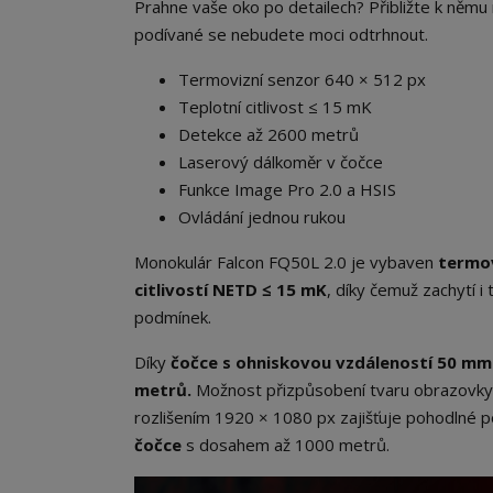
Prahne vaše oko po detailech? Přibližte k němu
podívané se nebudete moci odtrhnout.
Termovizní senzor 640 × 512 px
Teplotní citlivost ≤ 15 mK
Detekce až 2600 metrů
Laserový dálkoměr v čočce
Funkce Image Pro 2.0 a HSIS
Ovládání jednou rukou
Monokulár Falcon FQ50L 2.0 je vybaven
termov
citlivostí
NETD ≤ 15 mK
, díky čemuž zachytí i
podmínek.
Díky
čočce s ohniskovou vzdáleností
50 mm
metrů.
Možnost přizpůsobení tvaru obrazovky 
rozlišením 1920 × 1080 px zajišťuje pohodlné 
čočce
s dosahem až 1000 metrů.