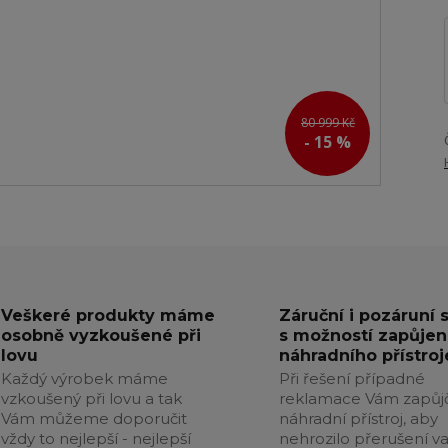
80 999 Kč
- 15 %
Veškeré produkty máme
Záruční i pozáruní 
osobně vyzkoušené při
s možností zapůjen
lovu
náhradního přístroj
Každý výrobek máme
Při řešení případné
vzkoušený při lovu a tak
reklamace Vám zapůj
Vám můžeme doporučit
náhradní přístroj, aby
vždy to nejlepší - nejlepší
nehrozilo přerušení v