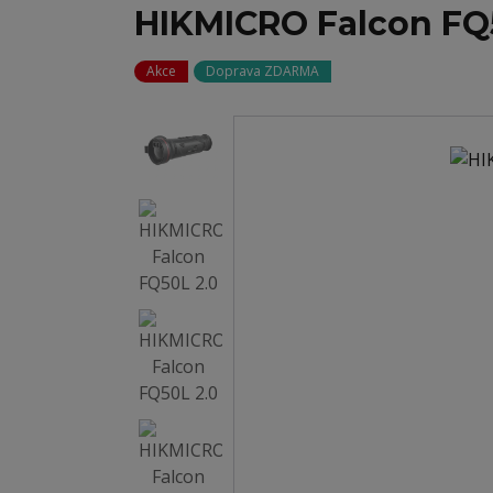
HIKMICRO Falcon FQ
Akce
Doprava ZDARMA