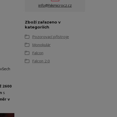
info@hikmicrocz.cz
Zboží zařazeno v
kategoriích
Pozorovací přístroje
Monokulár
Falcon
Falcon 2.0
 všech
ž
2600
m
s
měr v