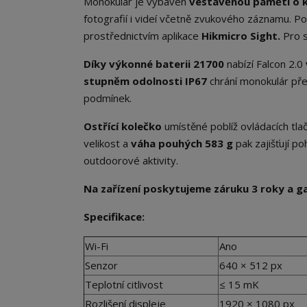
Monokulár je vybaven
vestavěnou pamětí o 
fotografií i videí včetně zvukového záznamu. 
prostřednictvím aplikace
Hikmicro Sight.
Pro s
Díky výkonné baterii 21700
nabízí Falcon 2.0
stupněm odolnosti
IP67
chrání monokulár pře
podmínek.
Ostřící kolečko
umístěné poblíž ovládacích tla
velikost a
váha pouhých 583 g
pak zajišťují p
outdoorové aktivity.
Na zařízení poskytujeme záruku 3 roky a ga
Specifikace:
Wi-Fi
Ano
Senzor
640 × 512 px
Teplotní citlivost
≤ 15 mK
Rozlišení displeje
1920 × 1080 px