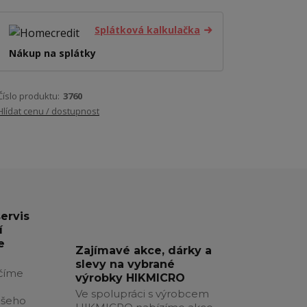
Splátková kalkulačka
Nákup na splátky
Číslo produktu:
3760
Hlídat cenu / dostupnost
servis
í
e
Zajímavé akce, dárky a
slevy na vybrané
číme
výrobky HIKMICRO
Ve spolupráci s výrobcem
ašeho