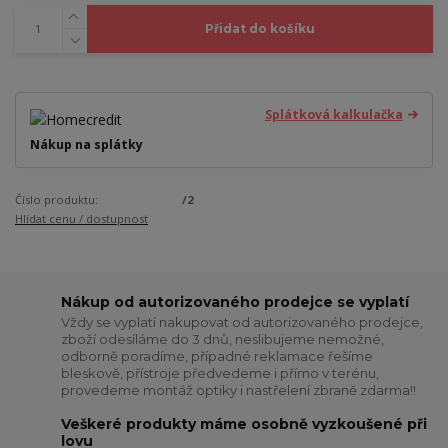
Přidat do košíku
Splátková kalkulačka
Nákup na splátky
Číslo produktu:
/2
Hlídat cenu / dostupnost
Nákup od autorizovaného prodejce se vyplatí
Vždy se vyplatí nakupovat od autorizovaného prodejce,
zboží odesíláme do 3 dnů, neslibujeme nemožné,
odborně poradíme, případné reklamace řešíme
bleskově, přístroje předvedeme i přímo v terénu,
provedeme montáž optiky i nastřelení zbraně zdarma!!
Veškeré produkty máme osobně vyzkoušené při
lovu