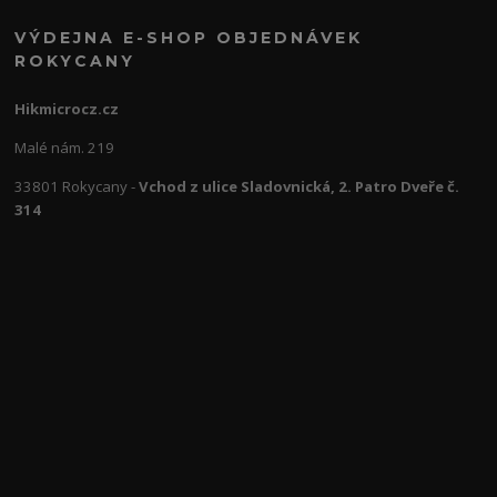
VÝDEJNA E-SHOP OBJEDNÁVEK
ROKYCANY
Hikmicrocz.cz
Malé nám. 219
33801 Rokycany -
Vchod z ulice Sladovnická, 2. Patro Dveře č.
314