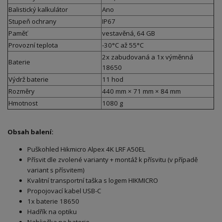
Balistický kalkulátor
Ano
Stupeň ochrany
IP67
Paměť
vestavěná, 64 GB
Provozní teplota
-30°C až 55°C
2x zabudovaná a 1x výměnná
Baterie
18650
Výdrž baterie
11 hod
Rozměry
440 mm × 71 mm × 84 mm
Hmotnost
1080 g
Obsah balení:
Puškohled Hikmicro Alpex 4K LRF A50EL
Přísvit dle zvolené varianty + montáž k přísvitu (v případě
variant s přísvitem)
Kvalitní transportní taška s logem HIKMICRO
Propojovací kabel USB-C
1x baterie 18650
Hadřík na optiku