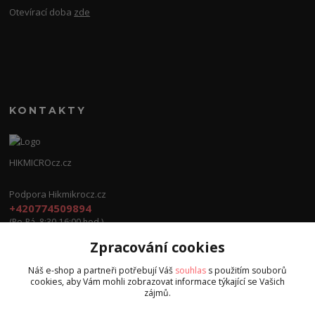
Otevírací doba
zde
KONTAKTY
HIKMICROcz.cz
Podpora Hikmikrocz.cz
+420774509894
(Po-Pá, 8:30-16:00 hod.)
Zpracování cookies
info@hikmicrocz.cz
Náš e-shop a partneři potřebují Váš
souhlas
s použitím souborů
cookies, aby Vám mohli zobrazovat informace týkající se Vašich
zájmů.