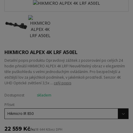
HIKMICRO ALPEX 4K LRF A50EL
Detailní popis produktu Opravdový zážitek z pozorování po celých 24
hodin přináší HIKMICRO ALPEX 4K LRF! Neuvěřitelný obraz v elegantním
těle puškohledu s velmi jednoduchým ovládáním. Pro bezpečnější a
etičtější lov za jakýchkoli podmínek, v jakémkoli prostředí. Senzor 4K
UHD Optické zvětšení 3,5x ...
celý popis
Dostupnost
skladem
Přísvit
22 559 Kč
/
ks
18 644 Kč
bez DPH