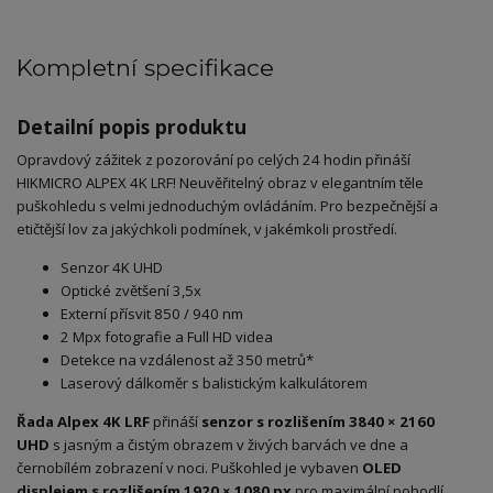
Kompletní specifikace
Detailní popis produktu
Opravdový zážitek z pozorování po celých 24 hodin přináší
HIKMICRO ALPEX 4K LRF! Neuvěřitelný obraz v elegantním těle
puškohledu s velmi jednoduchým ovládáním. Pro bezpečnější a
etičtější lov za jakýchkoli podmínek, v jakémkoli prostředí.
Senzor 4K UHD
Optické zvětšení 3,5x
Externí přísvit 850 / 940 nm
2 Mpx fotografie a Full HD videa
Detekce na vzdálenost až 350 metrů*
Laserový dálkoměr s balistickým kalkulátorem
Řada Alpex 4K LRF
přináší
senzor s rozlišením 3840 × 2160
UHD
s jasným a čistým obrazem v živých barvách ve dne a
černobílém zobrazení v noci. Puškohled je vybaven
OLED
displejem s rozlišením
1920 × 1080 px
pro maximální pohodlí