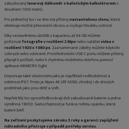
zabudovaný
laserový dálkoměr s balistickým kalkulátorem
s
dosahem 1000 metrů.
Pro jedinečný lov i ve dne má přístroj
nastavitelnou clonu
, která
eliminuje možné přesvícení obrazu a zvyšuje hloubku ostrosti.
Díky vestavěnému úložišti s kapacitou až 64 GB můžete
pořizovat
fotografie v rozlišení 2 Mpx
nebo natáčet
videa v
rozlišení 1920 x 1080 px
. Zaznamenané záběry můžete kdykoliv
zobrazit nebo odstranit. Prostřednictvím USB-C portu můžete přístroj
připojit k počítači, nebo k chytrému mobilnímu telefonu pomocí
aplikace HIKMICRO Sight.
Disponuje také vlastnostmi jako je například voděodolnost a
odolnost IP67. Proto je Alpex 4K LRF A50EL vhodný i do drsných
podmínek jako jsou déšť a sníh.
Nepřetržitý lov zprostředkovávají dvě zabudované baterie a jedna
výměnná 18650. Samozřejmostí je funkce režimu spánku, která
baterii šetří.
Na zařízení poskytujeme záruku 3 roky a garanci zapůjčení
náhradního přístroje v případě potřeby servisu.