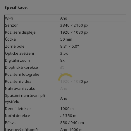
Specifikace:
Wi-fi
Ano
Senzor
3840 × 2160 px
Rozlišení displeje
1920 × 1080 px
Čočka
50 mm
Zorné pole
8,8° × 5,0°
Optické zvětšení
3,5x
Digitální zoom
8x
Dioptrická korekce
±5
Rozlišení fotografie
2 Mpx
Rozlišení videa
1920 × 1080 px
Nahrávaní zvuku
Ano
Spuštění nahrávaní při
Ano
výstřelu
Denní detekce
1000 m
Noční detekce
až 350 m
Přísvit
850 / 940 nm
Laserový dálkoměr
Ano, 1000 m