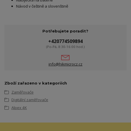
Nabíječka na baterie
Návod v češtině a slovenštině
Potřebujete poradit?
+420774509894
(Po-Pá, 8:30-16:00 hod.)
info@hikmicrocz.cz
Zboží zařazeno v kategoriích
Zaměřovače
Digitální zaměřovače
Alpex 4K