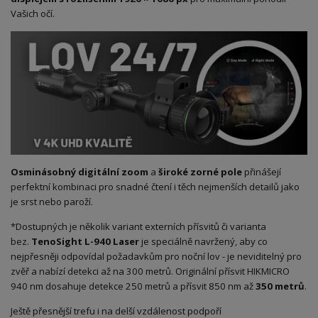
Vašich očí.
Osminásobný digitální zoom
a
široké zorné pole
přinášejí
perfektní kombinaci pro snadné čtení i těch nejmenších detailů jako
je srst nebo paroží.
*Dostupných je několik variant externích přísvitů či varianta
bez.
TenoSight L-940 Laser
je speciálně navržený, aby co
nejpřesněji odpovídal požadavkům pro noční lov - je neviditelný pro
zvěř a nabízí detekci až na 300 metrů. Originální přísvit HIKMICRO
940 nm dosahuje detekce 250 metrů a přísvit 850 nm až
350 metrů
.
Ještě přesnější trefu i na delší vzdálenost podpoří