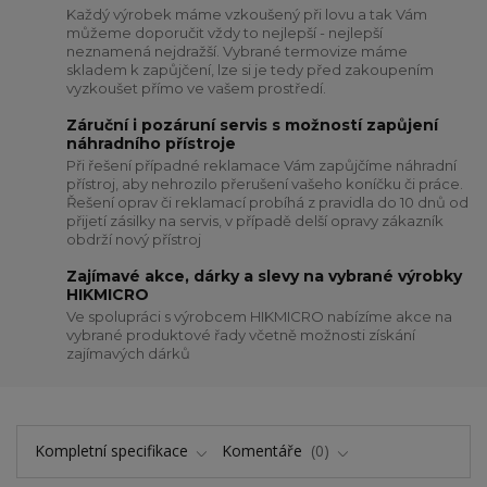
Každý výrobek máme vzkoušený při lovu a tak Vám
můžeme doporučit vždy to nejlepší - nejlepší
neznamená nejdražší. Vybrané termovize máme
skladem k zapůjčení, lze si je tedy před zakoupením
vyzkoušet přímo ve vašem prostředí.
Záruční i pozáruní servis s možností zapůjení
náhradního přístroje
Při řešení případné reklamace Vám zapůjčíme náhradní
přístroj, aby nehrozilo přerušení vašeho koníčku či práce.
Řešení oprav či reklamací probíhá z pravidla do 10 dnů od
přijetí zásilky na servis, v případě delší opravy zákazník
obdrží nový přístroj
Zajímavé akce, dárky a slevy na vybrané výrobky
HIKMICRO
Ve spolupráci s výrobcem HIKMICRO nabízíme akce na
vybrané produktové řady včetně možnosti získání
zajímavých dárků
Kompletní specifikace
Komentáře
0