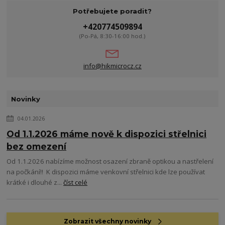
Potřebujete poradit?
+420774509894
(Po-Pá, 8:30-16:00 hod.)
info@hikmicrocz.cz
Novinky
04.01.2026
Od 1.1.2026 máme nově k dispozici střelnici
bez omezení
Od 1.1.2026 nabízíme možnost osazení zbraně optikou a nastřelení
na počkání!! K dispozici máme venkovní střelnici kde lze používat
krátké i dlouhé z...
číst celé
Zobrazit všechny novinky