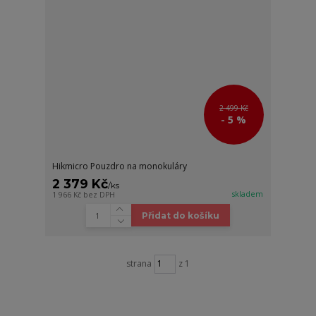
2 499 Kč
- 5 %
Hikmicro Pouzdro na monokuláry
2 379 Kč
/
ks
skladem
1 966 Kč
bez DPH
Přidat do košíku
strana
z 1