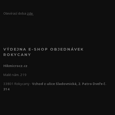
Otevírací doba
zde
VÝDEJNA E-SHOP OBJEDNÁVEK
ROKYCANY
Hikmicrocz.cz
Malé nám. 219
33801 Rokycany -
Vchod z ulice Sladovnická, 2. Patro Dveře č.
314