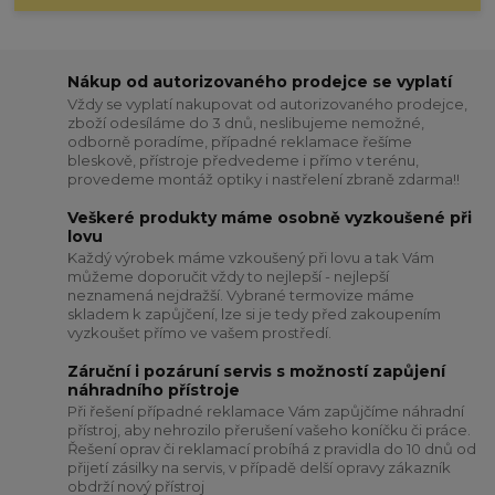
Nákup od autorizovaného prodejce se vyplatí
Vždy se vyplatí nakupovat od autorizovaného prodejce,
zboží odesíláme do 3 dnů, neslibujeme nemožné,
odborně poradíme, případné reklamace řešíme
bleskově, přístroje předvedeme i přímo v terénu,
provedeme montáž optiky i nastřelení zbraně zdarma!!
Veškeré produkty máme osobně vyzkoušené při
lovu
Každý výrobek máme vzkoušený při lovu a tak Vám
můžeme doporučit vždy to nejlepší - nejlepší
neznamená nejdražší. Vybrané termovize máme
skladem k zapůjčení, lze si je tedy před zakoupením
vyzkoušet přímo ve vašem prostředí.
Záruční i pozáruní servis s možností zapůjení
náhradního přístroje
Při řešení případné reklamace Vám zapůjčíme náhradní
přístroj, aby nehrozilo přerušení vašeho koníčku či práce.
Řešení oprav či reklamací probíhá z pravidla do 10 dnů od
přijetí zásilky na servis, v případě delší opravy zákazník
obdrží nový přístroj