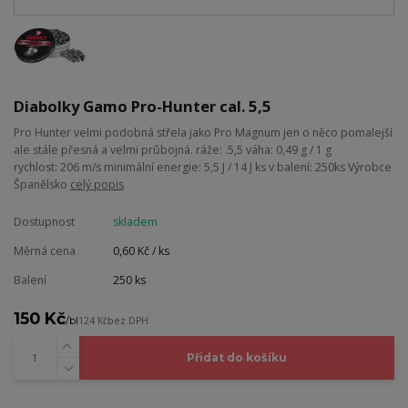
Diabolky Gamo Pro-Hunter cal. 5,5
Pro Hunter velmi podobná střela jako Pro Magnum jen o něco pomalejší
ale stále přesná a velmi průbojná. ráže: .5,5 váha: 0,49 g / 1 g
rychlost: 206 m/s minimální energie: 5,5 J / 14 J ks v balení: 250ks Výrobce
Španělsko
celý popis
Dostupnost
skladem
Měrná cena
0,60 Kč / ks
Balení
250 ks
150 Kč
/
bl
124 Kč
bez DPH
Přidat do košíku