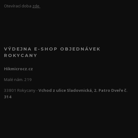
Otevírací doba
zde
VÝDEJNA E-SHOP OBJEDNÁVEK
ROKYCANY
Hikmicrocz.cz
Malé nám. 219
33801 Rokycany -
Vchod z ulice Sladovnická, 2. Patro Dveře č.
314