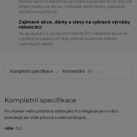
Řešení oprav či reklamací probíhá z pravidla do 10 dnů od
přijetí zásilky na servis, v případě delší opravy zákazník
obdrží nový přístroj
Zajímavé akce, dárky a slevy na vybrané výrobky
HIKMICRO
Ve spolupráci s výrobcem HIKMICRO nabízíme akce na
vybrané produktové řady včetně možnosti získání
zajímavých dárků
Kompletní specifikace
Komentáře
0
Kompletní specifikace
Pro Hunter velmi podobná střela jako Pro Magnum jen o něco
pomalejší ale stále přesná a velmi průbojná.
ráže:
.5,5