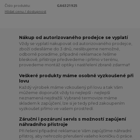
Číslo produktu:
GA6321925
Hlídat cenu / dostupnost
Nákup od autorizovaného prodejce se vyplatí
Vždy se vyplatí nakupovat od autorizovaného prodejce,
zboží odesíláme do 3 dnů, neslibujeme nemožné,
odborně poradíme, případné reklamace řešíme
bleskově, přístroje předvedeme i přímo v terénu,
provedeme montáž optiky i nastřelení zbraně zdarma!!
Veškeré produkty máme osobně vyzkoušené při
lovu
Každý výrobek máme vzkoušený při lovu a tak Vám
můžeme doporučit vždy to nejlepší - nejlepší
neznamená nejdražší. Vybrané termovize máme
skladem k zapůjčení, lze si je tedy před zakoupením
vyzkoušet přímo ve vašem prostředí.
Záruční i pozáruní servis s možností zapůjení
náhradního přístroje
Při řešení případné reklamace Vám zapůjčíme náhradní
přístroj, aby nehrozilo přerušení vašeho koníčku či práce.