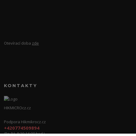
Otevírací doba
zde
KONTAKTY
HIKMICROcz.cz
Podpora Hikmikrocz.cz
+420774509894
(Po-Pá, 8:30-16:00 hod.)