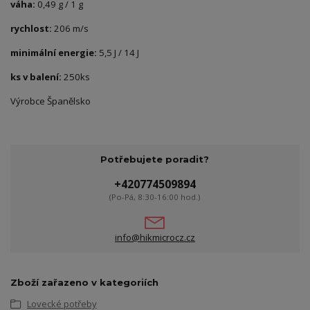
váha:
0,49 g / 1 g
rychlost:
206 m/s
minimální energie:
5,5 J / 14 J
ks v balení:
250ks
Výrobce Španělsko
Potřebujete poradit?
+420774509894
(Po-Pá, 8:30-16:00 hod.)
info@hikmicrocz.cz
Zboží zařazeno v kategoriích
Lovecké potřeby