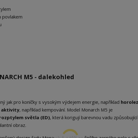
tylem
ým povlakem
u
NARCH M5 - dalekohled
ný jak pro koníčky s vysokým výdejem energie, například
horolez
 aktivity
, například kempování. Model Monarch M5 je
rozptylem světla (ED)
, která korigují barevnou vadu způsobující
lantní obraz.
epšený design řady Monarch 5 a těží ze širšího zorného pole s cí