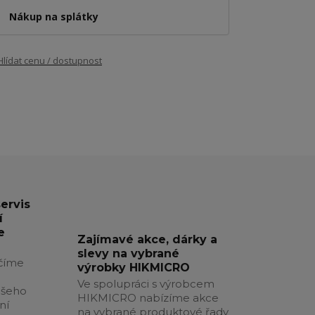
Nákup na splátky
Hlídat cenu / dostupnost
servis
í
e
Zajímavé akce, dárky a
slevy na vybrané
číme
výrobky HIKMICRO
Ve spolupráci s výrobcem
ašeho
HIKMICRO nabízíme akce
ní
na vybrané produktové řady