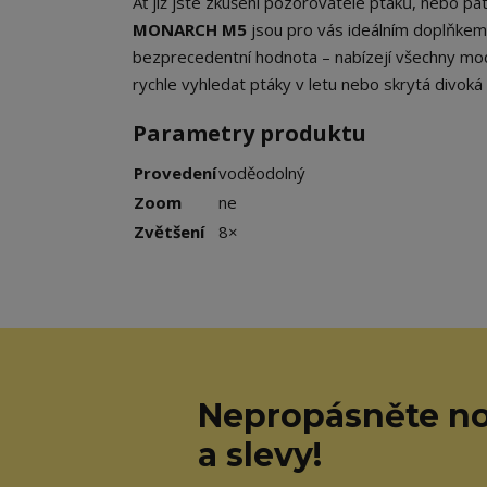
Ať již jste zkušení pozorovatelé ptáků, nebo pa
MONARCH M5
jsou pro vás ideálním doplňkem.
bezprecedentní hodnota – nabízejí všechny
rychle vyhledat ptáky v letu nebo skrytá divoká 
Parametry produktu
Provedení
voděodolný
Zoom
ne
Zvětšení
8×
Nepropásněte no
a slevy!