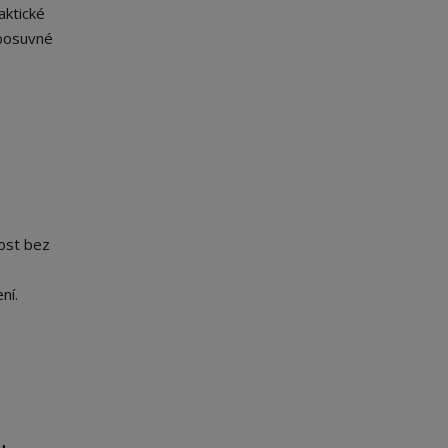
aktické
 posuvné
rost bez
ní.