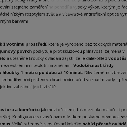
chování stejného zaměření na pohodlí a vysoký výkon, kterým je řa
ně nízkým rozptylem světla a vícevrstvé antireflexní optice vyt
rnými barvami.
 k životnímu prostředí
, které je vyrobeno bez toxických materiá
gumový povrch
poskytuje protiskluzovou přilnavost, zejména v
ělo
a utěsněné kroužky ovládání zajistí, že je dalekohled
vodotěs
ezi extrémními teplotními změnami.
Vodotěsnost třídy
o hloubky 1 metru po dobu až 10 minut
. Díky černému zbarven
Jednodílný oční prstenec chrání očnice před vniknutím vody - pře
ktivu zabraňují jejich ztrátě.
rostoru a komfortu
jak mezi očnicemi, tak mezi okem a očnicí pro
sí brýle). Konfigurace s uzavřeným můstkem poskytne pevnou a
sta
ismus
. Velké středové zaostřovací kolečko
nabízí přesné ovládá