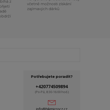
obíhá z
včetně možnosti získání
řijetí
zajímavých dárků
padě
obdrží
Potřebujete poradit?
+420774509894
(Po-Pá, 8:30-16:00 hod.)
info@hikmicrocz.cz