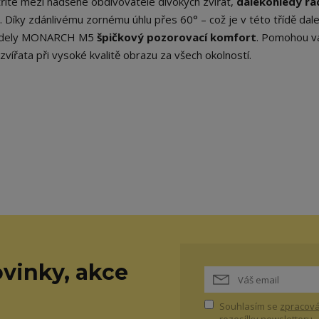
tříte mezi nadšené obdivovatele divokých zvířat,
dalekohledy řa
 Díky zdánlivému zornému úhlu přes 60° – což je v této třídě dal
 modely MONARCH M5
špičkový pozorovací komfort
. Pomohou 
zvířata při vysoké kvalitě obrazu za všech okolností.
vinky, akce
Souhlasím se
zpracová