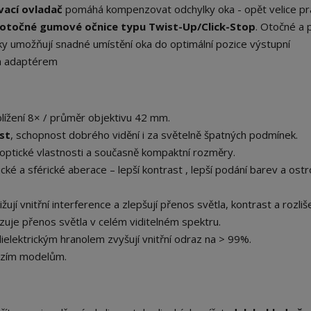
vací ovladač
pomáhá kompenzovat odchylky oka - opět velice pr
otočné gumové očnice typu Twist-Up/Click-Stop
. Otočné a
 umožňují snadné umístění oka do optimální pozice výstupní
ým adaptérem
iblížení 8× / průměr objektivu 42 mm.
ost
, schopnost dobrého vidění i za světelně špatných podmínek.
 optické vlastnosti a současně kompaktní rozměry.
cké a sférické aberace – lepší kontrast , lepší podání barev a ost
žují vnitřní interference a zlepšují přenos světla, kontrast a rozliše
zuje přenos světla v celém viditelném spektru.
ielektrickým hranolem zvyšují vnitřní odraz na > 99%.
hozím modelům.