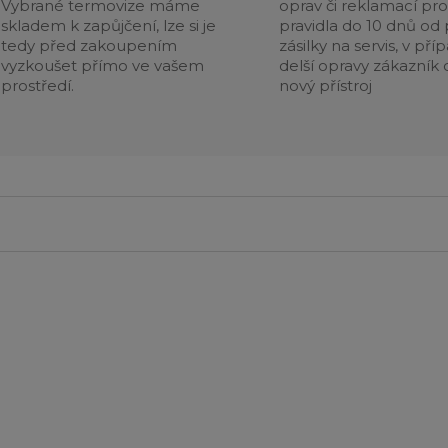
Vybrané termovize máme
oprav či reklamací pr
skladem k zapůjčení, lze si je
pravidla do 10 dnů od p
tedy před zakoupením
zásilky na servis, v pří
vyzkoušet přímo ve vašem
delší opravy zákazník 
prostředí.
nový přístroj