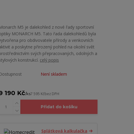
Monarch M5 je dalekohled z nové řady sportovní
optiky MONARCH M5. Tato řada dalekohledů byla
vytvořena pro obdivovatele přírody a venkovních
aktivit a poskytne přirozený pohled na okolní svět
prostřednictvím svých přepracovaných, odolných a
stylových konstrukcí.
celý popis
Dostupnost
Není skladem
9 190 Kč
/
ks
7 595 Kč
bez DPH
Přidat do košíku
Splátková kalkulačka