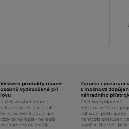
Veškeré produkty máme
Záruční i pozáruní 
osobně vyzkoušené při
s možností zapůjen
lovu
náhradního přístroj
Každý výrobek máme
Při řešení případné
vzkoušený při lovu a tak
reklamace Vám zapůj
Vám můžeme doporučit
náhradní přístroj, aby
vždy to nejlepší - nejlepší
nehrozilo přerušení v
neznamená nejdražší.
koníčku či práce. Řeše