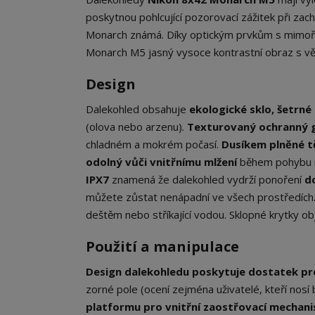
poskytnou pohlcující pozorovací zážitek při za
Monarch známá. Díky optickým prvkům s mimořád
Monarch M5 jasný vysoce kontrastní obraz s vě
Design
Dalekohled obsahuje
ekologické sklo, šetrné
(olova nebo arzenu).
Texturovaný ochranný 
chladném a mokrém počasí.
Dusíkem plněné t
odolný vůči vnitřnímu mlžení
během pohybu m
IPX7
znamená že dalekohled vydrží ponoření
d
můžete zůstat nenápadní ve všech prostředích. 
deštěm nebo stříkající vodou. Sklopné krytky obje
Použití a manipulace
Design dalekohledu poskytuje dostatek p
zorné pole (ocení zejména uživatelé, kteří no
platformu pro vnitřní zaostřovací mechan