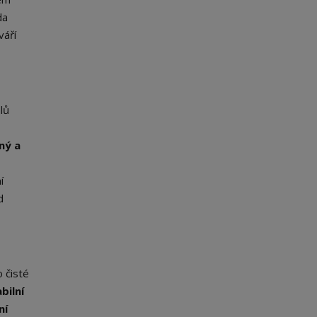
da
váří
lů
ný a
í
d
 čisté
bilní
ní