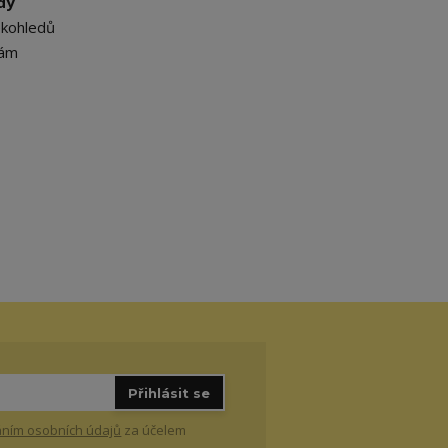
dy
ekohledů
vám
Přihlásit se
ním osobních údajů
za účelem