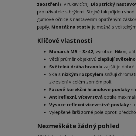
zaostření
(i v rukavicích).
Dioptrický nastavo
pro uživatele s brýlemi. Stejně tak přijdou vhod
gumové očnice s nastavením opatřeným záskoky
pupily.
Montáž na stativ
je možná s voliteln
Klíčové vlastnosti
Monarch M5 – 8×42
, výrobce: Nikon, př
Větší průměr objektivů
zlepšují světeln
Světelná dráha hranolu
zajišťuje dobré
Skla s
nízkým rozptylem
snižují chromati
zkreslení v celém zorném poli.
Fázově korekční hranolové povlaky
sni
Antireflexní, vícevrstvá
optika maximali
Vysoce reflexní vícevrstvé povlaky
s d
Vylepšené širší zorné pole oproti předc
Nezmeškáte žádný pohled