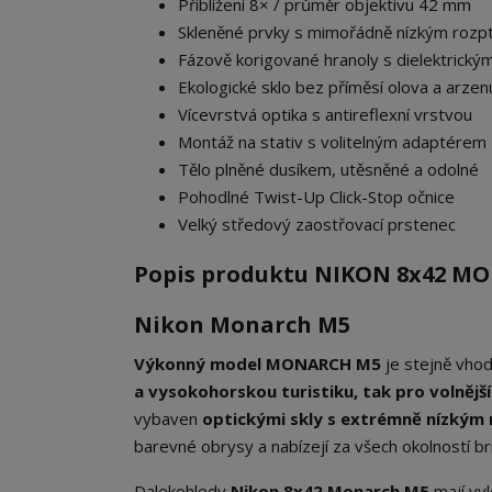
Přiblížení 8× / průměr objektivu 42 mm
Skleněné prvky s mimořádně nízkým rozp
Fázově korigované hranoly s dielektrick
Ekologické sklo bez příměsí olova a arzen
Vícevrstvá optika s antireflexní vrstvou
Montáž na stativ s volitelným adaptérem
Tělo plněné dusíkem, utěsněné a odolné
Pohodlné Twist-Up Click-Stop očnice
Velký středový zaostřovací prstenec
Popis produktu NIKON 8x42 MO
Nikon Monarch M5
Výkonný model MONARCH M5
je stejně vhod
a vysokohorskou turistiku, tak pro volnější
vybaven
optickými skly s extrémně nízkým 
barevné obrysy a nabízejí za všech okolností bri
Dalekohledy
Nikon 8x42 Monarch M5
mají vyl