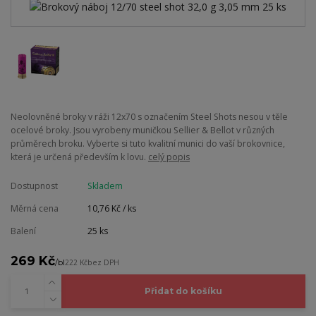
Neolovněné broky v ráži 12x70 s označením Steel Shots nesou v těle
ocelové broky. Jsou vyrobeny muničkou Sellier & Bellot v různých
průměrech broku. Vyberte si tuto kvalitní munici do vaší brokovnice,
která je určená především k lovu.
celý popis
Dostupnost
Skladem
Měrná cena
10,76 Kč / ks
Balení
25 ks
269 Kč
/
bl
222 Kč
bez DPH
Přidat do košíku