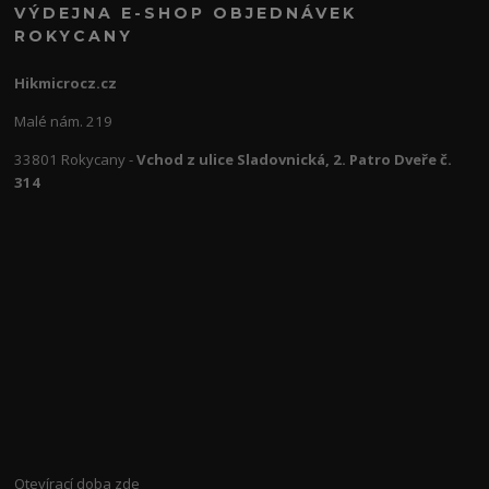
VÝDEJNA E-SHOP OBJEDNÁVEK
ROKYCANY
Hikmicrocz.cz
Malé nám. 219
33801 Rokycany -
Vchod z ulice Sladovnická, 2. Patro Dveře č.
314
Otevírací doba
zde