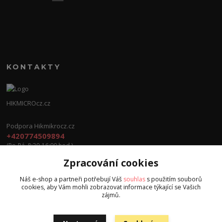
KONTAKTY
HIKMICROcz.cz
Podpora Hikmikrocz.cz
+420774509894
(Po-Pá, 8:30-16:00 hod.)
Zpracování cookies
info@hikmicrocz.cz
Náš e-shop a partneři potřebují Váš
souhlas
s použitím souborů
cookies, aby Vám mohli zobrazovat informace týkající se Vašich
zájmů.