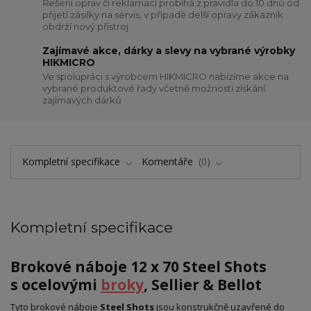
Řešení oprav či reklamací probíhá z pravidla do 10 dnů od
přijetí zásilky na servis, v případě delší opravy zákazník
obdrží nový přístroj
Zajímavé akce, dárky a slevy na vybrané výrobky
HIKMICRO
Ve spolupráci s výrobcem HIKMICRO nabízíme akce na
vybrané produktové řady včetně možnosti získání
zajímavých dárků
Kompletní specifikace
Komentáře
0
Kompletní specifikace
Brokové náboje 12 x 70 Steel Shots
s ocelovými
broky
, Sellier & Bellot
Tyto brokové náboje
Steel Shots
jsou konstrukčně uzavřené do