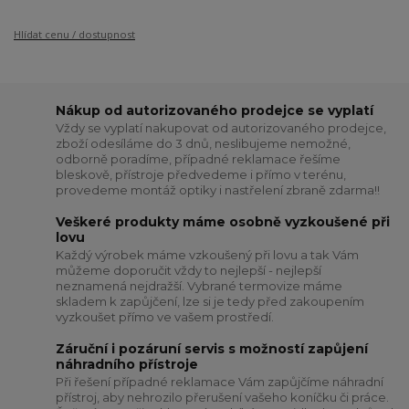
Hlídat cenu / dostupnost
Nákup od autorizovaného prodejce se vyplatí
Vždy se vyplatí nakupovat od autorizovaného prodejce,
zboží odesíláme do 3 dnů, neslibujeme nemožné,
odborně poradíme, případné reklamace řešíme
bleskově, přístroje předvedeme i přímo v terénu,
provedeme montáž optiky i nastřelení zbraně zdarma!!
Veškeré produkty máme osobně vyzkoušené při
lovu
Každý výrobek máme vzkoušený při lovu a tak Vám
můžeme doporučit vždy to nejlepší - nejlepší
neznamená nejdražší. Vybrané termovize máme
skladem k zapůjčení, lze si je tedy před zakoupením
vyzkoušet přímo ve vašem prostředí.
Záruční i pozáruní servis s možností zapůjení
náhradního přístroje
Při řešení případné reklamace Vám zapůjčíme náhradní
přístroj, aby nehrozilo přerušení vašeho koníčku či práce.