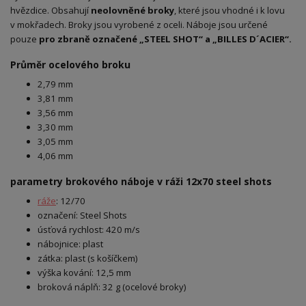
hvězdice. Obsahují
neolovněné broky
, které jsou vhodné i k lovu
v mokřadech. Broky jsou vyrobené z oceli. Náboje jsou určené
pouze
pro zbraně označené „STEEL SHOT“ a „BILLES D´ACIER“.
Průměr ocelového broku
2,79 mm
3,81 mm
3,56 mm
3,30 mm
3,05 mm
4,06 mm
parametry brokového náboje v ráži 12x70 steel shots
ráže
: 12/70
označení: Steel Shots
úsťová rychlost: 420 m/s
nábojnice: plast
zátka: plast (s košíčkem)
výška kování: 12,5 mm
broková náplň: 32 g (ocelové broky)