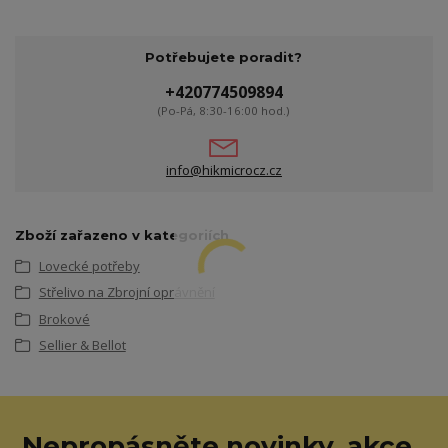
Potřebujete poradit?
+420774509894
(Po-Pá, 8:30-16:00 hod.)
info@hikmicrocz.cz
Zboží zařazeno v kategoriích
Lovecké potřeby
Střelivo na Zbrojní oprávnění
Brokové
Sellier & Bellot
Nepropásněte novinky, akce