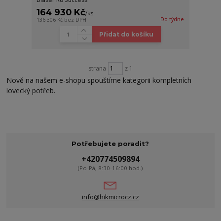
164 930 Kč
/
ks
Do týdne
136 306 Kč
bez DPH
Přidat do košíku
strana
z 1
Nově na našem e-shopu spouštíme kategorii kompletních
lovecký potřeb.
Potřebujete poradit?
+420774509894
(Po-Pá, 8:30-16:00 hod.)
info@hikmicrocz.cz