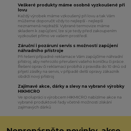
Veškeré produkty máme osobně vyzkoušené při
lovu
Každý výrobek máme vzkoušený při lovu a tak Vám
můžeme doporučit vždy to nejlepší - nejlepší
neznamená nejdražší. Vybrané termovize máme
skladem k zapůjčení, lze si je tedy před zakoupením
vyzkoušet přímo ve vašem prostředí.
Záruční i pozáruní servis s možností zapůjení
náhradního přístroje
Při řešení případné reklamace Vám zapůjčíme náhradní
přístroj, aby nehrozilo přerušení vašeho koníčku či práce.
Řešení oprav či reklamací probíhá z pravidla do 10 dnů od
přijetí zásilky na servis, v případě delší opravy zákazník
obdrží nový přístroj
Zajímavé akce, dárky a slevy na vybrané výrobky
HIKMICRO
Ve spolupráci s výrobcem HIKMICRO nabízíme akce na
vybrané produktové řady včetně možnosti získání
zajímavých dárků
Nepropásněte novinky, akce