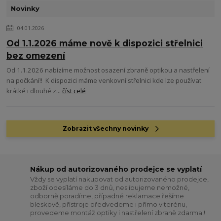
Novinky
04.01.2026
Od 1.1.2026 máme nově k dispozici střelnici
bez omezení
Od 1.1.2026 nabízíme možnost osazení zbraně optikou a nastřelení
na počkání!! K dispozici máme venkovní střelnici kde lze používat
krátké i dlouhé z...
číst celé
Zobrazit všechny novinky
Nákup od autorizovaného prodejce se vyplatí
Vždy se vyplatí nakupovat od autorizovaného prodejce,
zboží odesíláme do 3 dnů, neslibujeme nemožné,
odborně poradíme, případné reklamace řešíme
bleskově, přístroje předvedeme i přímo v terénu,
provedeme montáž optiky i nastřelení zbraně zdarma!!