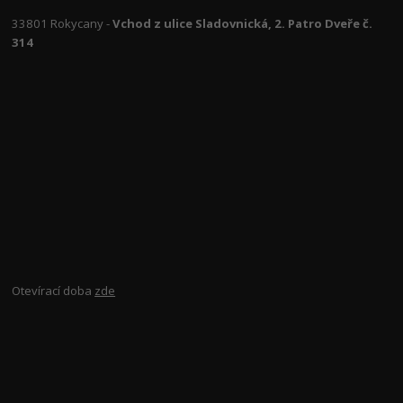
33801 Rokycany -
Vchod z ulice Sladovnická, 2. Patro Dveře č.
314
Otevírací doba
zde