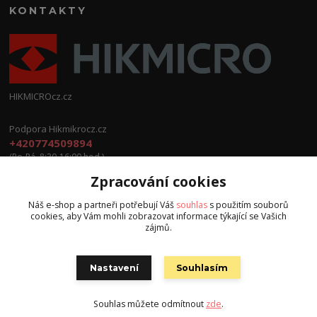
KONTAKTY
HIKMICROcz.cz
Podpora Hikmikrocz.cz
+420774509894
(Po-Pá, 8:30-16:00 hod.)
Zpracování cookies
info@hikmicrocz.cz
Náš e-shop a partneři potřebují Váš
souhlas
s použitím souborů
cookies, aby Vám mohli zobrazovat informace týkající se Vašich
zájmů.
Nastavení
Souhlasím
Všechna práva vyhrazena S.G.E.C s.r.o. 2024
Souhlas můžete odmítnout
zde
.