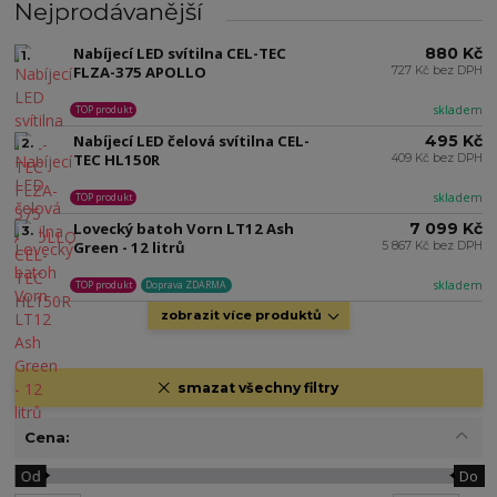
Nejprodávanější
Nabíjecí LED svítilna CEL-TEC
880 Kč
1.
FLZA-375 APOLLO
727 Kč bez DPH
skladem
TOP produkt
Nabíjecí LED čelová svítilna CEL-
495 Kč
2.
TEC HL150R
409 Kč bez DPH
skladem
TOP produkt
Lovecký batoh Vorn LT12 Ash
7 099 Kč
3.
Green - 12 litrů
5 867 Kč bez DPH
skladem
TOP produkt
Doprava ZDARMA
zobrazit více produktů
smazat všechny filtry
Cena:
Od
Do